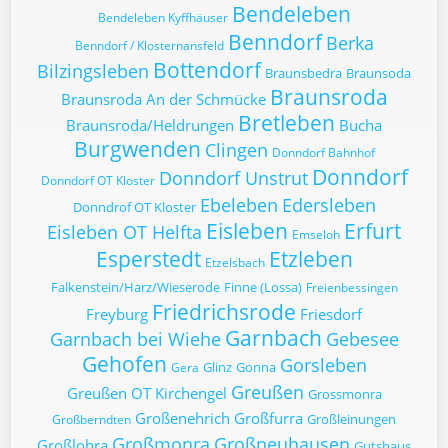
Bendeleben
Bendeleben Kyffhäuser
Benndorf
Berka
Benndorf / Klosternansfeld
Bottendorf
Bilzingsleben
Braunsbedra
Braunsoda
Braunsroda
Braunsroda An der Schmücke
Bretleben
Braunsroda/Heldrungen
Bucha
Burgwenden
Clingen
Donndorf Bahnhof
Donndorf
Donndorf Unstrut
Donndorf OT Kloster
Ebeleben
Edersleben
Donndrof OT Kloster
Eisleben
Erfurt
Eisleben OT Helfta
Emseloh
Esperstedt
Etzleben
Etzelsbach
Falkenstein/Harz/Wieserode
Finne (Lossa)
Freienbessingen
Friedrichsrode
Freyburg
Friesdorf
Garnbach
Garnbach bei Wiehe
Gebesee
Gehofen
Gorsleben
Glinz
Gonna
Gera
Greußen
Greußen OT Kirchengel
Grossmonra
Großenehrich
Großfurra
Großleinungen
Großberndten
Großmonra
Großneuhausen
Großlohra
Gutshaus