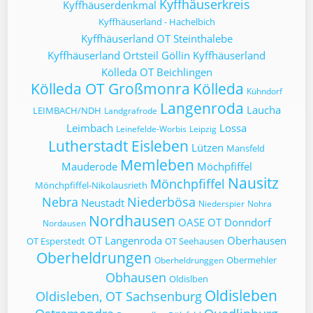
Kyffhäuserkreis
Kyffhäuserdenkmal
Kyffhäuserland - Hachelbich
Kyffhäuserland OT Steinthalebe
Kyffhäuserland Ortsteil Göllin
Kyffhäuserland
Kölleda OT Beichlingen
Kölleda OT Großmonra
Kölleda
Kühndorf
Langenroda
Laucha
LEIMBACH/NDH
Landgrafrode
Leimbach
Lossa
Leinefelde-Worbis
Leipzig
Lutherstadt Eisleben
Lützen
Mansfeld
Memleben
Mauderode
Möchpfiffel
Nausitz
Mönchpfiffel
Mönchpfiffel-Nikolausrieth
Nebra
Niederbösa
Neustadt
Niederspier
Nohra
Nordhausen
OASE
OT Donndorf
Nordausen
OT Langenroda
Oberhausen
OT Esperstedt
OT Seehausen
Oberheldrungen
Obermehler
Oberheldrunggen
Obhausen
Oldislben
Oldisleben
Oldisleben, OT Sachsenburg