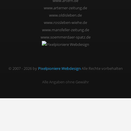
www.artern.de
www.arterner-zeitung.de
www.oldisleben.de
www.rossleben-wiehe.de
www.mansfeller-zeitung.de
www.soemmerdaer-spatz.de
© 2007 - 2026 by
Pixelpioniere Webdesign
Alle Rechte vorbehalten
Alle Angaben ohne Gewähr