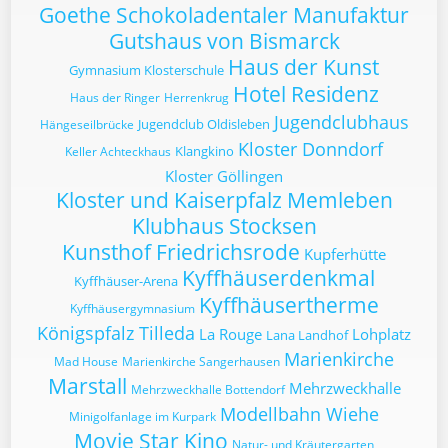
Goethe Schokoladentaler Manufaktur
Gutshaus von Bismarck
Haus der Kunst
Gymnasium Klosterschule
Hotel Residenz
Haus der Ringer
Herrenkrug
Jugendclubhaus
Jugendclub Oldisleben
Hängeseilbrücke
Kloster Donndorf
Klangkino
Keller Achteckhaus
Kloster Göllingen
Kloster und Kaiserpfalz Memleben
Klubhaus Stocksen
Kunsthof Friedrichsrode
Kupferhütte
Kyffhäuserdenkmal
Kyffhäuser-Arena
Kyffhäusertherme
Kyffhäusergymnasium
Königspfalz Tilleda
La Rouge
Lohplatz
Lana Landhof
Marienkirche
Mad House
Marienkirche Sangerhausen
Marstall
Mehrzweckhalle
Mehrzweckhalle Bottendorf
Modellbahn Wiehe
Minigolfanlage im Kurpark
Movie Star Kino
Natur- und Kräutergarten