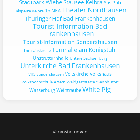
Stadtpark Wiehe
Stausee Kelbra
Sus Pub
Theater Nordhausen
ThINKA
Talsperre Kelbra
Thüringer Hof Bad Frankenhausen
Tourist-Information Bad
Frankenhausen
Tourist-Information Sondershausen
Turnhalle am Königstuhl
Trinitatiskirche
Unstrutturnhalle
Untere Sachsenburg
Unterkirche Bad Frankenhausen
Veitskirche
Volkshaus
VHS Sondershausen
Volkshochschule Artern
Waldgaststätte "Sennhütte"
White Pig
Wasserburg
Weintraube
Veranstaltungen