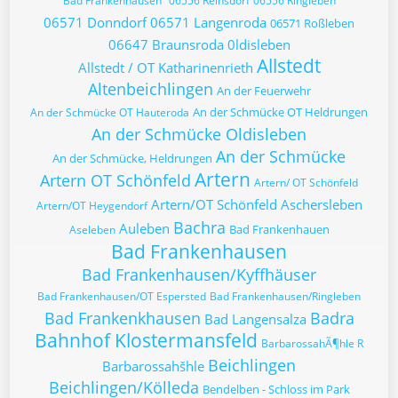
Bad Frankenhausen
06556 Reinsdorf
06556 Ringleben
06571 Donndorf
06571 Langenroda
06571 Roßleben
06647 Braunsroda
0ldisleben
Allstedt
Allstedt / OT Katharinenrieth
Altenbeichlingen
An der Feuerwehr
An der Schmücke OT Heldrungen
An der Schmücke OT Hauteroda
An der Schmücke Oldisleben
An der Schmücke
An der Schmücke, Heldrungen
Artern
Artern OT Schönfeld
Artern/ OT Schönfeld
Artern/OT Schönfeld
Aschersleben
Artern/OT Heygendorf
Bachra
Auleben
Bad Frankenhauen
Aseleben
Bad Frankenhausen
Bad Frankenhausen/Kyffhäuser
Bad Frankenhausen/OT Espersted
Bad Frankenhausen/Ringleben
Bad Frankenkhausen
Badra
Bad Langensalza
Bahnhof Klostermansfeld
BarbarossahÃ¶hle R
Beichlingen
Barbarossahšhle
Beichlingen/Kölleda
Bendelben - Schloss im Park