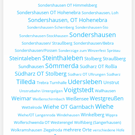
Sondershausen OT Himmelsberg
Sondershausen OT Hohenebra
Sondershausen, Loh
Sondershausen, OT Hohenebra
Sondershausen-Schernberg
Sondershausen-Sto
Sondershausen
Sondershausen-Stockhausen
Sondershausen/ Straußberg
Sondershausen/Bebra
Sondershausen/Possen
Sonderzüge zum Winzerfest
Sprötau
Steinthaleben
Steintaleben
Stolberg
Straußberg
Sömmerda
Sundhausen
Südharz OT Roßla
Südharz OT Stolberg
Südharz OT Uftrungen
Südharz
Tilleda
Udersleben
Unstrut
Trebra
Turnhalle
Voigtstedt
Wallhausen
Unstrutbahn
Untergelgen
Weimar
Westgreußen
Weißensee
Weißenschirmbach
Wiehe
Wiehe OT Garnbach
Wettelrode
Winkelberg
Wiehe/OT Langenroda
Windehausen
Wippra
Wolferschwenda OT Westerengel
Wolfsberg (Sangerhausen)
mehrere Orte
Wolkramshausen
Ziegelroda
verschiedene Höfe