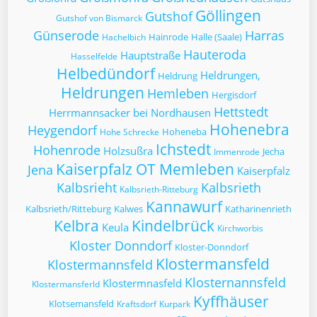
Göllingen
Gutshof
Gutshof von Bismarck
Günserode
Harras
Hainrode
Halle (Saale)
Hachelbich
Hauteroda
Hauptstraße
Hasselfelde
Helbedündorf
Heldrungen,
Heldrung
Heldrungen
Hemleben
Hergisdorf
Hettstedt
Herrmannsacker bei Nordhausen
Hohenebra
Heygendorf
Hoheneba
Hohe Schrecke
Ichstedt
Hohenrode
Holzsußra
Jecha
Immenrode
Kaiserpfalz OT Memleben
Jena
Kaiserpfalz
Kalbsrieht
Kalbsrieth
Kalbsrieth-Ritteburg
Kannawurf
Kalbsrieth/Ritteburg
Kalwes
Katharinenrieth
Kelbra
Kindelbrück
Keula
Kirchworbis
Kloster Donndorf
Kloster-Donndorf
Klostermansfeld
Klostermannsfeld
Klosternannsfeld
Klostermnasfeld
Klostermansferld
Kyffhäuser
Klotsemansfeld
Kraftsdorf
Kurpark