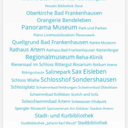
Novalis Bibliothek
Oase
Oberkirche Bad Frankenhausen
Orangerie Bendeleben
Panorama Museum
Park und Parken
Piano Livemusiclocation
Plattenwerk
Quellgrund Bad Frankenhausen
Ranke Museum
Rathaus Artern
Rathaus Bad Frankenhausen
Rattenfänger
Regionalmuseum
Reha-Klinik
Riesensaal im Schloss
Rittergut
Rosarium
Rotbart Arena
Sax Eisleben
Salinepark
Röhrigschacht
Schlosshof Sondershausen
Schloss Wiehe
Schlossplatz
Schwimmbad Heldrungen
Schwimmbad Oldisleben
Schwimmbad Roßleben
Scotch and Sofa
Soleschwimmbad Artern
Solewasser-Vitalpark
Spengler Museum
Sportzentrum Am Göldner
Stadion Artern
Stadt- und Kurbibliothek
Stadtbibliothek
Stadtbibliothek „Johann Karl Wezel“