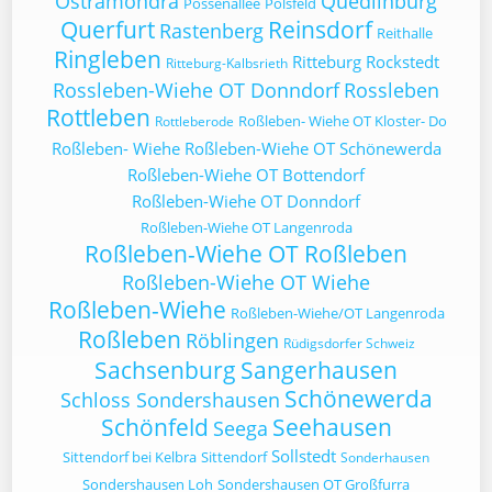
Ostramondra
Quedlinburg
Possenallee
Pölsfeld
Querfurt
Reinsdorf
Rastenberg
Reithalle
Ringleben
Ritteburg
Rockstedt
Ritteburg-Kalbsrieth
Rossleben-Wiehe OT Donndorf
Rossleben
Rottleben
Roßleben- Wiehe OT Kloster- Do
Rottleberode
Roßleben- Wiehe
Roßleben-Wiehe OT Schönewerda
Roßleben-Wiehe OT Bottendorf
Roßleben-Wiehe OT Donndorf
Roßleben-Wiehe OT Langenroda
Roßleben-Wiehe OT Roßleben
Roßleben-Wiehe OT Wiehe
Roßleben-Wiehe
Roßleben-Wiehe/OT Langenroda
Roßleben
Röblingen
Rüdigsdorfer Schweiz
Sachsenburg
Sangerhausen
Schönewerda
Schloss Sondershausen
Schönfeld
Seehausen
Seega
Sollstedt
Sittendorf bei Kelbra
Sittendorf
Sonderhausen
Sondershausen Loh
Sondershausen OT Großfurra