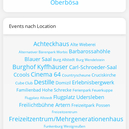
Ôberbösa
Events nach Location
Achteckhaus
Alte Weberei
Barbarossahöhle
Alternativer Bärenpark Worbis
Blauer Saal
Burg Allstedt
Burg Wendelstein
Burghof Kyffhäuser
Carl-Schroeder-Saal
Cinema 64
Ccools
Cruciskirche
Countryscheune
Destille
Erlebnisbergwerk
Domizil
Cube Club
Familienbad Hohe Schrecke
Ferienpark Feuerkuppe
Flugplatz Udersleben
Flugplatz Allstedt
Freilichtbühne Artern
Freizeitpark Possen
Freizeitzentrum
Freizeitzentrum/Mehrgenerationenhaus
Funkenburg Westgreußen