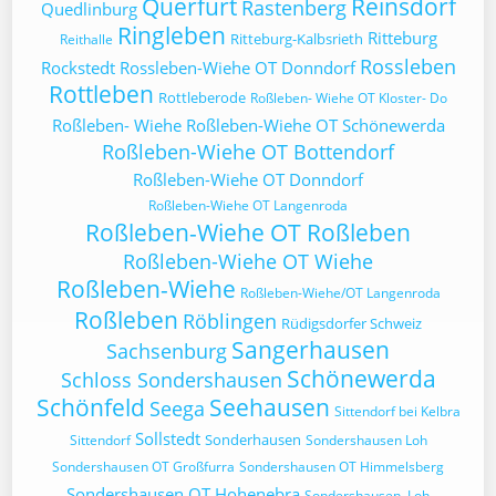
Querfurt
Reinsdorf
Rastenberg
Quedlinburg
Ringleben
Ritteburg
Ritteburg-Kalbsrieth
Reithalle
Rossleben
Rockstedt
Rossleben-Wiehe OT Donndorf
Rottleben
Rottleberode
Roßleben- Wiehe OT Kloster- Do
Roßleben- Wiehe
Roßleben-Wiehe OT Schönewerda
Roßleben-Wiehe OT Bottendorf
Roßleben-Wiehe OT Donndorf
Roßleben-Wiehe OT Langenroda
Roßleben-Wiehe OT Roßleben
Roßleben-Wiehe OT Wiehe
Roßleben-Wiehe
Roßleben-Wiehe/OT Langenroda
Roßleben
Röblingen
Rüdigsdorfer Schweiz
Sangerhausen
Sachsenburg
Schönewerda
Schloss Sondershausen
Schönfeld
Seehausen
Seega
Sittendorf bei Kelbra
Sollstedt
Sonderhausen
Sittendorf
Sondershausen Loh
Sondershausen OT Großfurra
Sondershausen OT Himmelsberg
Sondershausen OT Hohenebra
Sondershausen, Loh