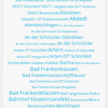
Bad Frankenhausen
06556 Reinsdorf
06556 Ringleben
06571 Donndorf
06571 Langenroda
06571 Roßleben
0ldisleben
06647 Braunsroda
Allstedt
Allstedt / OT Katharinenrieth
Altenbeichlingen
An der Feuerwehr
An der Schmücke OT Hauteroda
An der Schmücke Oldisleben
An der Schmücke
An der Schmücke, Heldrungen
Artern
Artern OT Schönfeld
Artern/ OT Schönfeld
Artern/OT Schönfeld
Artern/OT Heygendorf
Bachra
Aschersleben
Auleben
Aseleben
Bad Frankenhauen
Bad Frankenhausen
Bad Frankenhausen/Kyffhäuser
Bad Frankenhausen/OT Espersted
Bad Frankenhausen/Ringleben
Bad Frankenkhausen
Bad Langensalza
Badra
Bahnhof Klostermansfeld
BarbarossahÃ¶hle R
Beichlingen
Barbarossahšhle