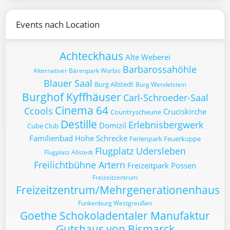
Events nach Location
Achteckhaus
Alte Weberei
Barbarossahöhle
Alternativer Bärenpark Worbis
Blauer Saal
Burg Allstedt
Burg Wendelstein
Burghof Kyffhäuser
Carl-Schroeder-Saal
Cinema 64
Ccools
Cruciskirche
Countryscheune
Destille
Erlebnisbergwerk
Domizil
Cube Club
Familienbad Hohe Schrecke
Ferienpark Feuerkuppe
Flugplatz Udersleben
Flugplatz Allstedt
Freilichtbühne Artern
Freizeitpark Possen
Freizeitzentrum
Freizeitzentrum/Mehrgenerationenhaus
Funkenburg Westgreußen
Goethe Schokoladentaler Manufaktur
Gutshaus von Bismarck