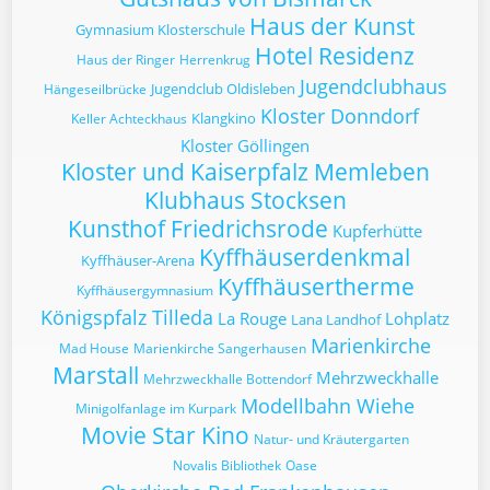
Haus der Kunst
Gymnasium Klosterschule
Hotel Residenz
Haus der Ringer
Herrenkrug
Jugendclubhaus
Jugendclub Oldisleben
Hängeseilbrücke
Kloster Donndorf
Klangkino
Keller Achteckhaus
Kloster Göllingen
Kloster und Kaiserpfalz Memleben
Klubhaus Stocksen
Kunsthof Friedrichsrode
Kupferhütte
Kyffhäuserdenkmal
Kyffhäuser-Arena
Kyffhäusertherme
Kyffhäusergymnasium
Königspfalz Tilleda
La Rouge
Lohplatz
Lana Landhof
Marienkirche
Mad House
Marienkirche Sangerhausen
Marstall
Mehrzweckhalle
Mehrzweckhalle Bottendorf
Modellbahn Wiehe
Minigolfanlage im Kurpark
Movie Star Kino
Natur- und Kräutergarten
Novalis Bibliothek
Oase