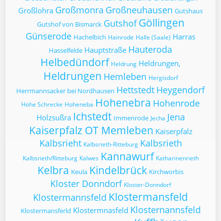
Großmonra
Großneuhausen
Großlohra
Gutshaus
Göllingen
Gutshof
Gutshof von Bismarck
Günserode
Harras
Hachelbich
Hainrode
Halle (Saale)
Hauteroda
Hauptstraße
Hasselfelde
Helbedündorf
Heldrungen,
Heldrung
Heldrungen
Hemleben
Hergisdorf
Hettstedt
Heygendorf
Herrmannsacker bei Nordhausen
Hohenebra
Hohenrode
Hohe Schrecke
Hoheneba
Ichstedt
Jena
Holzsußra
Immenrode
Jecha
Kaiserpfalz OT Memleben
Kaiserpfalz
Kalbsrieht
Kalbsrieth
Kalbsrieth-Ritteburg
Kannawurf
Kalbsrieth/Ritteburg
Kalwes
Katharinenrieth
Kelbra
Kindelbrück
Keula
Kirchworbis
Kloster Donndorf
Kloster-Donndorf
Klostermansfeld
Klostermannsfeld
Klosternannsfeld
Klostermnasfeld
Klostermansferld