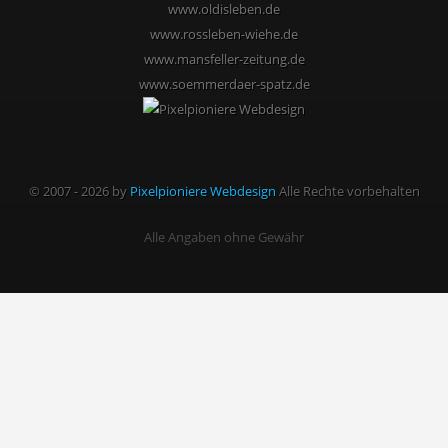
www.oldisleben.de
www.rossleben-wiehe.de
www.mansfeller-zeitung.de
www.soemmerdaer-spatz.de
© 2007 - 2026 by
Pixelpioniere Webdesign
Alle Rechte vorbehalten
Alle Angaben ohne Gewähr