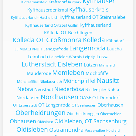
Kyffhäuser
Kraftsdorf
Klotsemansfeld
Kurpark
Kyffhäuserkreis
Kyffhäuserdenkmal
Kyffhäuserland OT Steinthalebe
Kyffhäuserland - Hachelbich
Kyffhäuserland
Kyffhäuserland Ortsteil Göllin
Kölleda OT Beichlingen
Kölleda OT Großmonra
Kölleda
Kühndorf
Langenroda
Laucha
Landgrafrode
LEIMBACH/NDH
Leimbach
Lossa
Leinefelde-Worbis
Leipzig
Lutherstadt Eisleben
Lützen
Mansfeld
Memleben
Mauderode
Möchpfiffel
Nausitz
Mönchpfiffel
Mönchpfiffel-Nikolausrieth
Nebra
Niederbösa
Neustadt
Niederspier
Nohra
Nordhausen
Nordausen
OASE
OT Donndorf
OT Langenroda
Oberhausen
OT Esperstedt
OT Seehausen
Oberheldrungen
Oberheldrunggen
Obermehler
Obhausen
Oldisleben, OT Sachsenburg
Oldislben
Oldisleben
Ostramondra
Possenallee
Pölsfeld