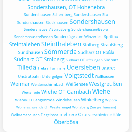
Sondershausen, OT Hohenebra
Sondershausen-Schernberg
Sondershausen-Sto
Sondershausen
Sondershausen-Stockhausen
Sondershausen/ Straußberg
Sondershausen/Bebra
Sonderzüge zum Winzerfest
Sprötau
Sondershausen/Possen
Steinthaleben
Steintaleben
Stolberg
Straußberg
Sömmerda
Sundhausen
Südharz OT Roßla
Südharz OT Stolberg
Südharz
Südharz OT Uftrungen
Tilleda
Udersleben
Unstrut
Trebra
Turnhalle
Voigtstedt
Unstrutbahn
Untergelgen
Wallhausen
Weimar
Westgreußen
Weißensee
Weißenschirmbach
Wiehe
Wiehe OT Garnbach
Wettelrode
Winkelberg
Wiehe/OT Langenroda
Windehausen
Wippra
Wolferschwenda OT Westerengel
Wolfsberg (Sangerhausen)
mehrere Orte
verschiedene Höfe
Wolkramshausen
Ziegelroda
Ôberbösa