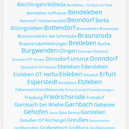
Beichlingen/Kölleda
Bendelben - Schloss im Park
Bendeleben
Bendeleben Kyffhäuser
Benndorf
Berka
Benndorf / Klosternansfeld
Bottendorf
Bilzingsleben
Braunsbedra
Braunsoda
Braunsroda
Braunsroda An der Schmücke
Bretleben
Braunsroda/Heldrungen
Bucha
Burgwenden
Clingen
Donndorf Bahnhof
Donndorf
Donndorf Unstrut
Donndorf OT Kloster
Ebeleben
Edersleben
Donndrof OT Kloster
Eisleben
Erfurt
Eisleben OT Helfta
Emseloh
Esperstedt
Etzleben
Etzelsbach
Falkenstein/Harz/Wieserode
Finne (Lossa)
Freienbessingen
Friedrichsrode
Freyburg
Friesdorf
Garnbach
Garnbach bei Wiehe
Gebesee
Gehofen
Gorsleben
Glinz
Gonna
Gera
Greußen
Greußen OT Kirchengel
Grossmonra
Großenehrich
Großfurra
Großberndten
Großleinungen