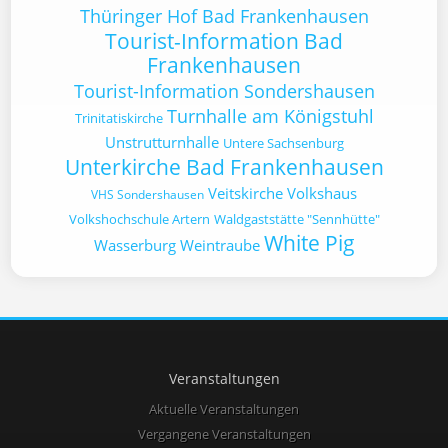
Thüringer Hof Bad Frankenhausen
Tourist-Information Bad
Frankenhausen
Tourist-Information Sondershausen
Turnhalle am Königstuhl
Trinitatiskirche
Unstrutturnhalle
Untere Sachsenburg
Unterkirche Bad Frankenhausen
Veitskirche
Volkshaus
VHS Sondershausen
Volkshochschule Artern
Waldgaststätte "Sennhütte"
White Pig
Wasserburg
Weintraube
Veranstaltungen
Aktuelle Veranstaltungen
Vergangene Veranstaltungen