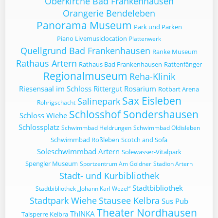
Oberkirche Bad Frankenhausen
Orangerie Bendeleben
Panorama Museum
Park und Parken
Piano Livemusiclocation
Plattenwerk
Quellgrund Bad Frankenhausen
Ranke Museum
Rathaus Artern
Rathaus Bad Frankenhausen
Rattenfänger
Regionalmuseum
Reha-Klinik
Riesensaal im Schloss
Rittergut
Rosarium
Rotbart Arena
Sax Eisleben
Salinepark
Röhrigschacht
Schlosshof Sondershausen
Schloss Wiehe
Schlossplatz
Schwimmbad Heldrungen
Schwimmbad Oldisleben
Schwimmbad Roßleben
Scotch and Sofa
Soleschwimmbad Artern
Solewasser-Vitalpark
Spengler Museum
Sportzentrum Am Göldner
Stadion Artern
Stadt- und Kurbibliothek
Stadtbibliothek
Stadtbibliothek „Johann Karl Wezel“
Stadtpark Wiehe
Stausee Kelbra
Sus Pub
Theater Nordhausen
ThINKA
Talsperre Kelbra