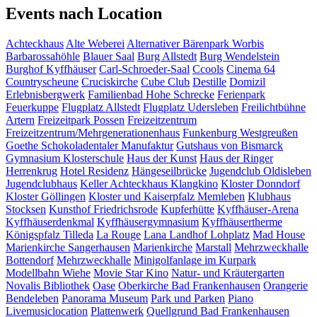
Events nach Location
Achteckhaus
Alte Weberei
Alternativer Bärenpark Worbis
Barbarossahöhle
Blauer Saal
Burg Allstedt
Burg Wendelstein
Burghof Kyffhäuser
Carl-Schroeder-Saal
Ccools
Cinema 64
Countryscheune
Cruciskirche
Cube Club
Destille
Domizil
Erlebnisbergwerk
Familienbad Hohe Schrecke
Ferienpark
Feuerkuppe
Flugplatz Allstedt
Flugplatz Udersleben
Freilichtbühne
Artern
Freizeitpark Possen
Freizeitzentrum
Freizeitzentrum/Mehrgenerationenhaus
Funkenburg Westgreußen
Goethe Schokoladentaler Manufaktur
Gutshaus von Bismarck
Gymnasium Klosterschule
Haus der Kunst
Haus der Ringer
Herrenkrug
Hotel Residenz
Hängeseilbrücke
Jugendclub Oldisleben
Jugendclubhaus
Keller Achteckhaus
Klangkino
Kloster Donndorf
Kloster Göllingen
Kloster und Kaiserpfalz Memleben
Klubhaus
Stocksen
Kunsthof Friedrichsrode
Kupferhütte
Kyffhäuser-Arena
Kyffhäuserdenkmal
Kyffhäusergymnasium
Kyffhäusertherme
Königspfalz Tilleda
La Rouge
Lana Landhof
Lohplatz
Mad House
Marienkirche Sangerhausen
Marienkirche
Marstall
Mehrzweckhalle
Bottendorf
Mehrzweckhalle
Minigolfanlage im Kurpark
Modellbahn Wiehe
Movie Star Kino
Natur- und Kräutergarten
Novalis Bibliothek
Oase
Oberkirche Bad Frankenhausen
Orangerie
Bendeleben
Panorama Museum
Park und Parken
Piano
Livemusiclocation
Plattenwerk
Quellgrund Bad Frankenhausen