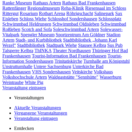
Ranke Museum
Rathaus Artern
Rathaus Bad Frankenhausen
Rattenfänger
Regionalmuseum
Reha-Klinik
Riesensaal im Schloss
Rittergut
Rosarium
Rotbart Arena
Röhrigschacht
Salinepark
Sax
Eisleben
Schloss Wiehe
Schlosshof Sondershausen
Schlossplatz
Schwimmbad Heldrungen
Schwimmbad Oldisleben
Schwimmbad
Roßleben
Scotch and Sofa
Soleschwimmbad Artern
Solewasser-
Vitalpark
Spengler Museum
Sportzentrum Am Göldner
Stadion
Artern
Stadt- und Kurbibliothek
Stadtbibliothek „Johann Karl
Wezel“
Stadtbibliothek
Stadtpark Wiehe
Stausee Kelbra
Sus Pub
Talsperre Kelbra
ThINKA
Theater Nordhausen
Thüringer Hof Bad
Frankenhausen
Tourist-Information Bad Frankenhausen
Tourist-
Information Sondershausen
Trinitatiskirche
Turnhalle am Königstuhl
Unstrutturnhalle
Untere Sachsenburg
Unterkirche Bad
Frankenhausen
VHS Sondershausen
Veitskirche
Volkshaus
Volkshochschule Artern
Waldgaststätte "Sennhütte"
Wasserburg
Weintraube
White Pig
Veranstaltung eintragen
Veranstaltungen
Aktuelle Veranstaltungen
Vergangene Veranstaltungen
Veranstaltung eintragen
Entdecken