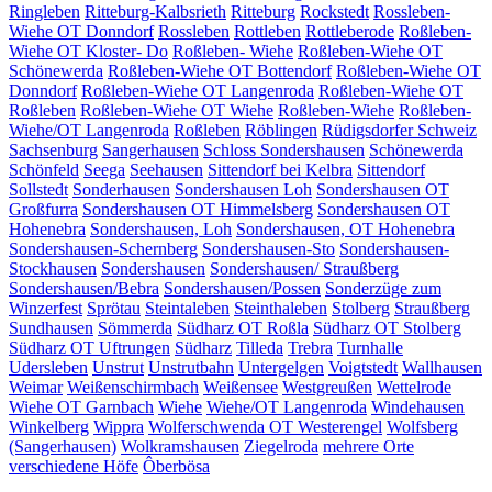
Ringleben
Ritteburg-Kalbsrieth
Ritteburg
Rockstedt
Rossleben-
Wiehe OT Donndorf
Rossleben
Rottleben
Rottleberode
Roßleben-
Wiehe OT Kloster- Do
Roßleben- Wiehe
Roßleben-Wiehe OT
Schönewerda
Roßleben-Wiehe OT Bottendorf
Roßleben-Wiehe OT
Donndorf
Roßleben-Wiehe OT Langenroda
Roßleben-Wiehe OT
Roßleben
Roßleben-Wiehe OT Wiehe
Roßleben-Wiehe
Roßleben-
Wiehe/OT Langenroda
Roßleben
Röblingen
Rüdigsdorfer Schweiz
Sachsenburg
Sangerhausen
Schloss Sondershausen
Schönewerda
Schönfeld
Seega
Seehausen
Sittendorf bei Kelbra
Sittendorf
Sollstedt
Sonderhausen
Sondershausen Loh
Sondershausen OT
Großfurra
Sondershausen OT Himmelsberg
Sondershausen OT
Hohenebra
Sondershausen, Loh
Sondershausen, OT Hohenebra
Sondershausen-Schernberg
Sondershausen-Sto
Sondershausen-
Stockhausen
Sondershausen
Sondershausen/ Straußberg
Sondershausen/Bebra
Sondershausen/Possen
Sonderzüge zum
Winzerfest
Sprötau
Steintaleben
Steinthaleben
Stolberg
Straußberg
Sundhausen
Sömmerda
Südharz OT Roßla
Südharz OT Stolberg
Südharz OT Uftrungen
Südharz
Tilleda
Trebra
Turnhalle
Udersleben
Unstrut
Unstrutbahn
Untergelgen
Voigtstedt
Wallhausen
Weimar
Weißenschirmbach
Weißensee
Westgreußen
Wettelrode
Wiehe OT Garnbach
Wiehe
Wiehe/OT Langenroda
Windehausen
Winkelberg
Wippra
Wolferschwenda OT Westerengel
Wolfsberg
(Sangerhausen)
Wolkramshausen
Ziegelroda
mehrere Orte
verschiedene Höfe
Ôberbösa