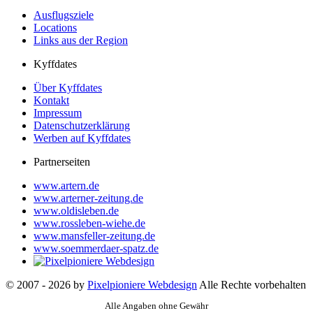
Ausflugsziele
Locations
Links aus der Region
Kyffdates
Über Kyffdates
Kontakt
Impressum
Datenschutzerklärung
Werben auf Kyffdates
Partnerseiten
www.artern.de
www.arterner-zeitung.de
www.oldisleben.de
www.rossleben-wiehe.de
www.mansfeller-zeitung.de
www.soemmerdaer-spatz.de
© 2007 - 2026 by
Pixelpioniere Webdesign
Alle Rechte vorbehalten
Alle Angaben ohne Gewähr