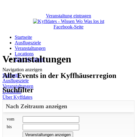
Veranstaltung eintragen
Facebook-Seite
Startseite
Ausflugsziele
Veranstaltungen
Locations
Veranstaltungen
Über Kyffdates
Navigation anzeigen
Alle Events in der Kyffhäuserregion
Startseite
Ausflugsziele
Veranstaltungen
Suchfilter
Locations
Über Kyffdates
Nach Zeitraum anzeigen
vom
bis