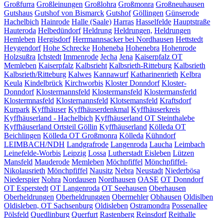
Großfurra
Großleinungen
Großlohra
Großmonra
Großneuhausen
Gutshaus
Gutshof von Bismarck
Gutshof
Göllingen
Günserode
Hachelbich
Hainrode
Halle (Saale)
Harras
Hasselfelde
Hauptstraße
Hauteroda
Helbedündorf
Heldrung
Heldrungen,
Heldrungen
Hemleben
Hergisdorf
Herrmannsacker bei Nordhausen
Hettstedt
Heygendorf
Hohe Schrecke
Hoheneba
Hohenebra
Hohenrode
Holzsußra
Ichstedt
Immenrode
Jecha
Jena
Kaiserpfalz OT
Memleben
Kaiserpfalz
Kalbsrieht
Kalbsrieth-Ritteburg
Kalbsrieth
Kalbsrieth/Ritteburg
Kalwes
Kannawurf
Katharinenrieth
Kelbra
Keula
Kindelbrück
Kirchworbis
Kloster Donndorf
Kloster-
Donndorf
Klostermannsfeld
Klostermansfeld
Klostermansferld
Klostermnasfeld
Klosternannsfeld
Klotsemansfeld
Kraftsdorf
Kurpark
Kyffhäuser
Kyffhäuserdenkmal
Kyffhäuserkreis
Kyffhäuserland - Hachelbich
Kyffhäuserland OT Steinthalebe
Kyffhäuserland Ortsteil Göllin
Kyffhäuserland
Kölleda OT
Beichlingen
Kölleda OT Großmonra
Kölleda
Kühndorf
LEIMBACH/NDH
Landgrafrode
Langenroda
Laucha
Leimbach
Leinefelde-Worbis
Leipzig
Lossa
Lutherstadt Eisleben
Lützen
Mansfeld
Mauderode
Memleben
Möchpfiffel
Mönchpfiffel-
Nikolausrieth
Mönchpfiffel
Nausitz
Nebra
Neustadt
Niederbösa
Niederspier
Nohra
Nordausen
Nordhausen
OASE
OT Donndorf
OT Esperstedt
OT Langenroda
OT Seehausen
Oberhausen
Oberheldrungen
Oberheldrunggen
Obermehler
Obhausen
Oldislben
Oldisleben, OT Sachsenburg
Oldisleben
Ostramondra
Possenallee
Pölsfeld
Quedlinburg
Querfurt
Rastenberg
Reinsdorf
Reithalle