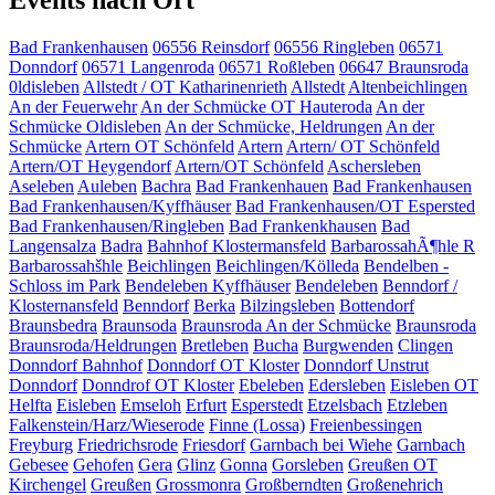
Events nach Ort
Bad Frankenhausen
06556 Reinsdorf
06556 Ringleben
06571
Donndorf
06571 Langenroda
06571 Roßleben
06647 Braunsroda
0ldisleben
Allstedt / OT Katharinenrieth
Allstedt
Altenbeichlingen
An der Feuerwehr
An der Schmücke OT Hauteroda
An der
Schmücke Oldisleben
An der Schmücke, Heldrungen
An der
Schmücke
Artern OT Schönfeld
Artern
Artern/ OT Schönfeld
Artern/OT Heygendorf
Artern/OT Schönfeld
Aschersleben
Aseleben
Auleben
Bachra
Bad Frankenhauen
Bad Frankenhausen
Bad Frankenhausen/Kyffhäuser
Bad Frankenhausen/OT Espersted
Bad Frankenhausen/Ringleben
Bad Frankenkhausen
Bad
Langensalza
Badra
Bahnhof Klostermansfeld
BarbarossahÃ¶hle R
Barbarossahšhle
Beichlingen
Beichlingen/Kölleda
Bendelben -
Schloss im Park
Bendeleben Kyffhäuser
Bendeleben
Benndorf /
Klosternansfeld
Benndorf
Berka
Bilzingsleben
Bottendorf
Braunsbedra
Braunsoda
Braunsroda An der Schmücke
Braunsroda
Braunsroda/Heldrungen
Bretleben
Bucha
Burgwenden
Clingen
Donndorf Bahnhof
Donndorf OT Kloster
Donndorf Unstrut
Donndorf
Donndrof OT Kloster
Ebeleben
Edersleben
Eisleben OT
Helfta
Eisleben
Emseloh
Erfurt
Esperstedt
Etzelsbach
Etzleben
Falkenstein/Harz/Wieserode
Finne (Lossa)
Freienbessingen
Freyburg
Friedrichsrode
Friesdorf
Garnbach bei Wiehe
Garnbach
Gebesee
Gehofen
Gera
Glinz
Gonna
Gorsleben
Greußen OT
Kirchengel
Greußen
Grossmonra
Großberndten
Großenehrich