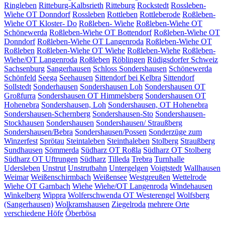
Ringleben
Ritteburg-Kalbsrieth
Ritteburg
Rockstedt
Rossleben-
Wiehe OT Donndorf
Rossleben
Rottleben
Rottleberode
Roßleben-
Wiehe OT Kloster- Do
Roßleben- Wiehe
Roßleben-Wiehe OT
Schönewerda
Roßleben-Wiehe OT Bottendorf
Roßleben-Wiehe OT
Donndorf
Roßleben-Wiehe OT Langenroda
Roßleben-Wiehe OT
Roßleben
Roßleben-Wiehe OT Wiehe
Roßleben-Wiehe
Roßleben-
Wiehe/OT Langenroda
Roßleben
Röblingen
Rüdigsdorfer Schweiz
Sachsenburg
Sangerhausen
Schloss Sondershausen
Schönewerda
Schönfeld
Seega
Seehausen
Sittendorf bei Kelbra
Sittendorf
Sollstedt
Sonderhausen
Sondershausen Loh
Sondershausen OT
Großfurra
Sondershausen OT Himmelsberg
Sondershausen OT
Hohenebra
Sondershausen, Loh
Sondershausen, OT Hohenebra
Sondershausen-Schernberg
Sondershausen-Sto
Sondershausen-
Stockhausen
Sondershausen
Sondershausen/ Straußberg
Sondershausen/Bebra
Sondershausen/Possen
Sonderzüge zum
Winzerfest
Sprötau
Steintaleben
Steinthaleben
Stolberg
Straußberg
Sundhausen
Sömmerda
Südharz OT Roßla
Südharz OT Stolberg
Südharz OT Uftrungen
Südharz
Tilleda
Trebra
Turnhalle
Udersleben
Unstrut
Unstrutbahn
Untergelgen
Voigtstedt
Wallhausen
Weimar
Weißenschirmbach
Weißensee
Westgreußen
Wettelrode
Wiehe OT Garnbach
Wiehe
Wiehe/OT Langenroda
Windehausen
Winkelberg
Wippra
Wolferschwenda OT Westerengel
Wolfsberg
(Sangerhausen)
Wolkramshausen
Ziegelroda
mehrere Orte
verschiedene Höfe
Ôberbösa