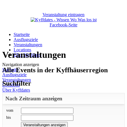
Veranstaltung eintragen
Facebook-Seite
Startseite
Ausflugsziele
Veranstaltungen
Locations
Veranstaltungen
Über Kyffdates
Navigation anzeigen
Alle Events in der Kyffhäuserregion
Startseite
Ausflugsziele
Veranstaltungen
Suchfilter
Locations
Über Kyffdates
Nach Zeitraum anzeigen
vom
bis