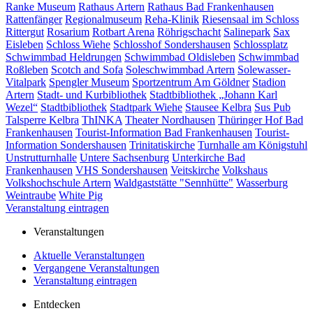
Ranke Museum
Rathaus Artern
Rathaus Bad Frankenhausen
Rattenfänger
Regionalmuseum
Reha-Klinik
Riesensaal im Schloss
Rittergut
Rosarium
Rotbart Arena
Röhrigschacht
Salinepark
Sax
Eisleben
Schloss Wiehe
Schlosshof Sondershausen
Schlossplatz
Schwimmbad Heldrungen
Schwimmbad Oldisleben
Schwimmbad
Roßleben
Scotch and Sofa
Soleschwimmbad Artern
Solewasser-
Vitalpark
Spengler Museum
Sportzentrum Am Göldner
Stadion
Artern
Stadt- und Kurbibliothek
Stadtbibliothek „Johann Karl
Wezel“
Stadtbibliothek
Stadtpark Wiehe
Stausee Kelbra
Sus Pub
Talsperre Kelbra
ThINKA
Theater Nordhausen
Thüringer Hof Bad
Frankenhausen
Tourist-Information Bad Frankenhausen
Tourist-
Information Sondershausen
Trinitatiskirche
Turnhalle am Königstuhl
Unstrutturnhalle
Untere Sachsenburg
Unterkirche Bad
Frankenhausen
VHS Sondershausen
Veitskirche
Volkshaus
Volkshochschule Artern
Waldgaststätte "Sennhütte"
Wasserburg
Weintraube
White Pig
Veranstaltung eintragen
Veranstaltungen
Aktuelle Veranstaltungen
Vergangene Veranstaltungen
Veranstaltung eintragen
Entdecken