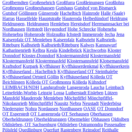
Großberndten
Großenehrich
Großfurra
Großleinungen
Großlohra
Großmonra
Großneuhausen
Gutshaus
Gutshof von Bismarck
Gutshof
Göllingen
Günserode
Hachelbich
Hainrode
Halle (Saale)
Harras
Hasselfelde
Hauptstraße
Hauteroda
Helbedündorf
Heldrung
Heldrungen,
Heldrungen
Hemleben
Hergisdorf
Herrmannsacker bei
Nordhausen
Hettstedt
Heygendorf
Hohe Schrecke
Hoheneba
Hohenebra
Hohenrode
Holzsußra
Ichstedt
Immenrode
Jecha
Jena
Kaiserpfalz OT Memleben
Kaiserpfalz
Kalbsrieht
Kalbsrieth-
Ritteburg
Kalbsrieth
Kalbsrieth/Ritteburg
Kalwes
Kannawurf
Katharinenrieth
Kelbra
Keula
Kindelbrück
Kirchworbis
Kloster
Donndorf
Kloster-Donndorf
Klostermannsfeld
Klostermansfeld
Klostermansferld
Klostermnasfeld
Klosternannsfeld
Klotsemansfeld
Kraftsdorf
Kurpark
Kyffhäuser
Kyffhäuserdenkmal
Kyffhäuserkreis
Kyffhäuserland - Hachelbich
Kyffhäuserland OT Steinthalebe
Kyffhäuserland Ortsteil Göllin
Kyffhäuserland
Kölleda OT
Beichlingen
Kölleda OT Großmonra
Kölleda
Kühndorf
LEIMBACH/NDH
Landgrafrode
Langenroda
Laucha
Leimbach
Leinefelde-Worbis
Leipzig
Lossa
Lutherstadt Eisleben
Lützen
Mansfeld
Mauderode
Memleben
Möchpfiffel
Mönchpfiffel-
Nikolausrieth
Mönchpfiffel
Nausitz
Nebra
Neustadt
Niederbösa
Niederspier
Nohra
Nordausen
Nordhausen
OASE
OT Donndorf
OT Esperstedt
OT Langenroda
OT Seehausen
Oberhausen
Oberheldrungen
Oberheldrunggen
Obermehler
Obhausen
Oldislben
Oldisleben, OT Sachsenburg
Oldisleben
Ostramondra
Possenallee
Pölsfeld
Quedlinburg
Querfurt
Rastenberg
Reinsdorf
Reithalle