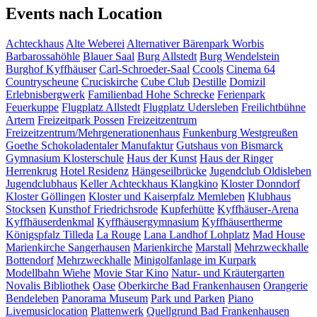
Events nach Location
Achteckhaus
Alte Weberei
Alternativer Bärenpark Worbis
Barbarossahöhle
Blauer Saal
Burg Allstedt
Burg Wendelstein
Burghof Kyffhäuser
Carl-Schroeder-Saal
Ccools
Cinema 64
Countryscheune
Cruciskirche
Cube Club
Destille
Domizil
Erlebnisbergwerk
Familienbad Hohe Schrecke
Ferienpark
Feuerkuppe
Flugplatz Allstedt
Flugplatz Udersleben
Freilichtbühne
Artern
Freizeitpark Possen
Freizeitzentrum
Freizeitzentrum/Mehrgenerationenhaus
Funkenburg Westgreußen
Goethe Schokoladentaler Manufaktur
Gutshaus von Bismarck
Gymnasium Klosterschule
Haus der Kunst
Haus der Ringer
Herrenkrug
Hotel Residenz
Hängeseilbrücke
Jugendclub Oldisleben
Jugendclubhaus
Keller Achteckhaus
Klangkino
Kloster Donndorf
Kloster Göllingen
Kloster und Kaiserpfalz Memleben
Klubhaus
Stocksen
Kunsthof Friedrichsrode
Kupferhütte
Kyffhäuser-Arena
Kyffhäuserdenkmal
Kyffhäusergymnasium
Kyffhäusertherme
Königspfalz Tilleda
La Rouge
Lana Landhof
Lohplatz
Mad House
Marienkirche Sangerhausen
Marienkirche
Marstall
Mehrzweckhalle
Bottendorf
Mehrzweckhalle
Minigolfanlage im Kurpark
Modellbahn Wiehe
Movie Star Kino
Natur- und Kräutergarten
Novalis Bibliothek
Oase
Oberkirche Bad Frankenhausen
Orangerie
Bendeleben
Panorama Museum
Park und Parken
Piano
Livemusiclocation
Plattenwerk
Quellgrund Bad Frankenhausen