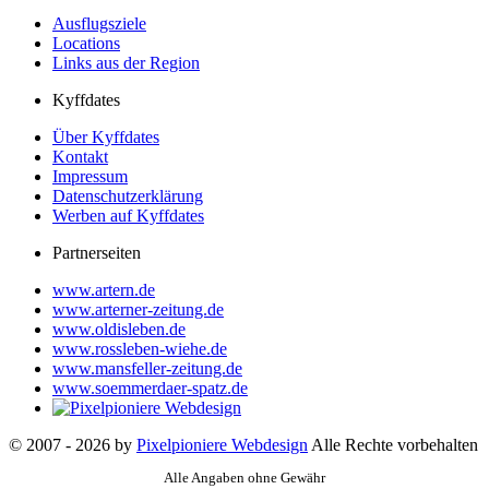
Ausflugsziele
Locations
Links aus der Region
Kyffdates
Über Kyffdates
Kontakt
Impressum
Datenschutzerklärung
Werben auf Kyffdates
Partnerseiten
www.artern.de
www.arterner-zeitung.de
www.oldisleben.de
www.rossleben-wiehe.de
www.mansfeller-zeitung.de
www.soemmerdaer-spatz.de
© 2007 - 2026 by
Pixelpioniere Webdesign
Alle Rechte vorbehalten
Alle Angaben ohne Gewähr