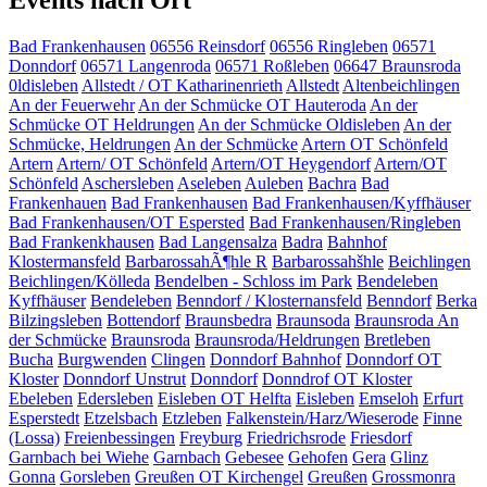
Events nach Ort
Bad Frankenhausen
06556 Reinsdorf
06556 Ringleben
06571
Donndorf
06571 Langenroda
06571 Roßleben
06647 Braunsroda
0ldisleben
Allstedt / OT Katharinenrieth
Allstedt
Altenbeichlingen
An der Feuerwehr
An der Schmücke OT Hauteroda
An der
Schmücke OT Heldrungen
An der Schmücke Oldisleben
An der
Schmücke, Heldrungen
An der Schmücke
Artern OT Schönfeld
Artern
Artern/ OT Schönfeld
Artern/OT Heygendorf
Artern/OT
Schönfeld
Aschersleben
Aseleben
Auleben
Bachra
Bad
Frankenhauen
Bad Frankenhausen
Bad Frankenhausen/Kyffhäuser
Bad Frankenhausen/OT Espersted
Bad Frankenhausen/Ringleben
Bad Frankenkhausen
Bad Langensalza
Badra
Bahnhof
Klostermansfeld
BarbarossahÃ¶hle R
Barbarossahšhle
Beichlingen
Beichlingen/Kölleda
Bendelben - Schloss im Park
Bendeleben
Kyffhäuser
Bendeleben
Benndorf / Klosternansfeld
Benndorf
Berka
Bilzingsleben
Bottendorf
Braunsbedra
Braunsoda
Braunsroda An
der Schmücke
Braunsroda
Braunsroda/Heldrungen
Bretleben
Bucha
Burgwenden
Clingen
Donndorf Bahnhof
Donndorf OT
Kloster
Donndorf Unstrut
Donndorf
Donndrof OT Kloster
Ebeleben
Edersleben
Eisleben OT Helfta
Eisleben
Emseloh
Erfurt
Esperstedt
Etzelsbach
Etzleben
Falkenstein/Harz/Wieserode
Finne
(Lossa)
Freienbessingen
Freyburg
Friedrichsrode
Friesdorf
Garnbach bei Wiehe
Garnbach
Gebesee
Gehofen
Gera
Glinz
Gonna
Gorsleben
Greußen OT Kirchengel
Greußen
Grossmonra