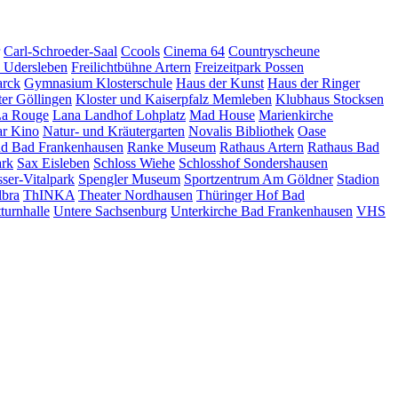
Carl-Schroeder-Saal
Ccools
Cinema 64
Countryscheune
z Udersleben
Freilichtbühne Artern
Freizeitpark Possen
arck
Gymnasium Klosterschule
Haus der Kunst
Haus der Ringer
ter Göllingen
Kloster und Kaiserpfalz Memleben
Klubhaus Stocksen
a Rouge
Lana Landhof
Lohplatz
Mad House
Marienkirche
ar Kino
Natur- und Kräutergarten
Novalis Bibliothek
Oase
nd Bad Frankenhausen
Ranke Museum
Rathaus Artern
Rathaus Bad
ark
Sax Eisleben
Schloss Wiehe
Schlosshof Sondershausen
ser-Vitalpark
Spengler Museum
Sportzentrum Am Göldner
Stadion
lbra
ThINKA
Theater Nordhausen
Thüringer Hof Bad
turnhalle
Untere Sachsenburg
Unterkirche Bad Frankenhausen
VHS