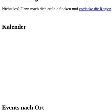
Nichts los? Dann mach dich auf die Socken und
entdecke die Region
Kalender
Events nach Ort