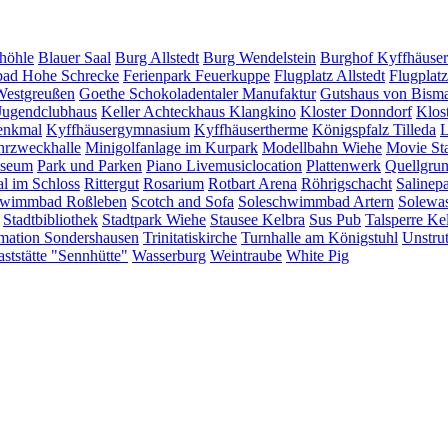
höhle
Blauer Saal
Burg Allstedt
Burg Wendelstein
Burghof Kyffhäuser
bad Hohe Schrecke
Ferienpark Feuerkuppe
Flugplatz Allstedt
Flugplat
Westgreußen
Goethe Schokoladentaler Manufaktur
Gutshaus von Bism
Jugendclubhaus
Keller Achteckhaus
Klangkino
Kloster Donndorf
Klos
enkmal
Kyffhäusergymnasium
Kyffhäusertherme
Königspfalz Tilleda
L
rzweckhalle
Minigolfanlage im Kurpark
Modellbahn Wiehe
Movie St
useum
Park und Parken
Piano Livemusiclocation
Plattenwerk
Quellgru
al im Schloss
Rittergut
Rosarium
Rotbart Arena
Röhrigschacht
Salinep
wimmbad Roßleben
Scotch and Sofa
Soleschwimmbad Artern
Solewas
Stadtbibliothek
Stadtpark Wiehe
Stausee Kelbra
Sus Pub
Talsperre Ke
rmation Sondershausen
Trinitatiskirche
Turnhalle am Königstuhl
Unstrut
ststätte "Sennhütte"
Wasserburg
Weintraube
White Pig