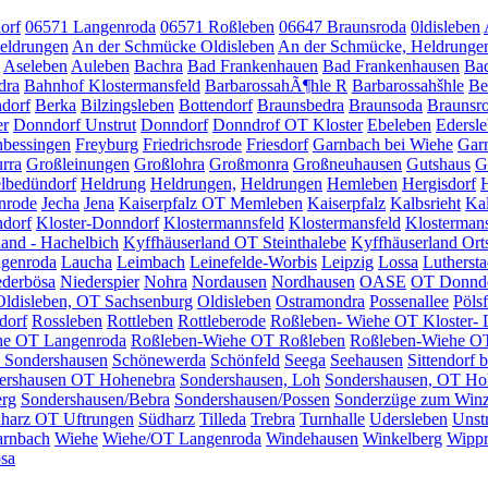
orf
06571 Langenroda
06571 Roßleben
06647 Braunsroda
0ldisleben
eldrungen
An der Schmücke Oldisleben
An der Schmücke, Heldrunge
Aseleben
Auleben
Bachra
Bad Frankenhauen
Bad Frankenhausen
Bad
dra
Bahnhof Klostermansfeld
BarbarossahÃ¶hle R
Barbarossahšhle
Be
dorf
Berka
Bilzingsleben
Bottendorf
Braunsbedra
Braunsoda
Braunsr
er
Donndorf Unstrut
Donndorf
Donndrof OT Kloster
Ebeleben
Edersl
nbessingen
Freyburg
Friedrichsrode
Friesdorf
Garnbach bei Wiehe
Gar
rra
Großleinungen
Großlohra
Großmonra
Großneuhausen
Gutshaus
G
lbedündorf
Heldrung
Heldrungen,
Heldrungen
Hemleben
Hergisdorf
nrode
Jecha
Jena
Kaiserpfalz OT Memleben
Kaiserpfalz
Kalbsrieht
Kal
ndorf
Kloster-Donndorf
Klostermannsfeld
Klostermansfeld
Klostermans
land - Hachelbich
Kyffhäuserland OT Steinthalebe
Kyffhäuserland Orts
genroda
Laucha
Leimbach
Leinefelde-Worbis
Leipzig
Lossa
Luthersta
ederbösa
Niederspier
Nohra
Nordausen
Nordhausen
OASE
OT Donnd
Oldisleben, OT Sachsenburg
Oldisleben
Ostramondra
Possenallee
Pölsf
dorf
Rossleben
Rottleben
Rottleberode
Roßleben- Wiehe OT Kloster-
he OT Langenroda
Roßleben-Wiehe OT Roßleben
Roßleben-Wiehe O
s Sondershausen
Schönewerda
Schönfeld
Seega
Seehausen
Sittendorf 
ershausen OT Hohenebra
Sondershausen, Loh
Sondershausen, OT Ho
erg
Sondershausen/Bebra
Sondershausen/Possen
Sonderzüge zum Winz
harz OT Uftrungen
Südharz
Tilleda
Trebra
Turnhalle
Udersleben
Unst
rnbach
Wiehe
Wiehe/OT Langenroda
Windehausen
Winkelberg
Wipp
sa