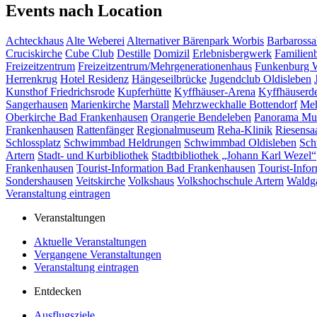
Events nach Location
Achteckhaus
Alte Weberei
Alternativer Bärenpark Worbis
Barbarossa
Cruciskirche
Cube Club
Destille
Domizil
Erlebnisbergwerk
Familien
Freizeitzentrum
Freizeitzentrum/Mehrgenerationenhaus
Funkenburg 
Herrenkrug
Hotel Residenz
Hängeseilbrücke
Jugendclub Oldisleben
Kunsthof Friedrichsrode
Kupferhütte
Kyffhäuser-Arena
Kyffhäuserd
Sangerhausen
Marienkirche
Marstall
Mehrzweckhalle Bottendorf
Meh
Oberkirche Bad Frankenhausen
Orangerie Bendeleben
Panorama M
Frankenhausen
Rattenfänger
Regionalmuseum
Reha-Klinik
Riesensa
Schlossplatz
Schwimmbad Heldrungen
Schwimmbad Oldisleben
Sch
Artern
Stadt- und Kurbibliothek
Stadtbibliothek „Johann Karl Wezel“
Frankenhausen
Tourist-Information Bad Frankenhausen
Tourist-Info
Sondershausen
Veitskirche
Volkshaus
Volkshochschule Artern
Waldga
Veranstaltung eintragen
Veranstaltungen
Aktuelle Veranstaltungen
Vergangene Veranstaltungen
Veranstaltung eintragen
Entdecken
Ausflugsziele