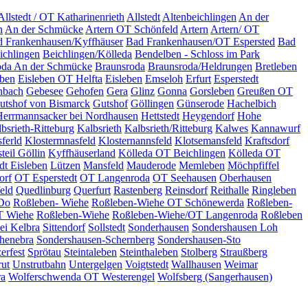
Allstedt / OT Katharinenrieth
Allstedt
Altenbeichlingen
An der
n
An der Schmücke
Artern OT Schönfeld
Artern
Artern/ OT
 Frankenhausen/Kyffhäuser
Bad Frankenhausen/OT Espersted
Bad
ichlingen
Beichlingen/Kölleda
Bendelben - Schloss im Park
oda An der Schmücke
Braunsroda
Braunsroda/Heldrungen
Bretleben
eben
Eisleben OT Helfta
Eisleben
Emseloh
Erfurt
Esperstedt
nbach
Gebesee
Gehofen
Gera
Glinz
Gonna
Gorsleben
Greußen OT
utshof von Bismarck
Gutshof
Göllingen
Günserode
Hachelbich
Herrmannsacker bei Nordhausen
Hettstedt
Heygendorf
Hohe
bsrieth-Ritteburg
Kalbsrieth
Kalbsrieth/Ritteburg
Kalwes
Kannawurf
ferld
Klostermnasfeld
Klosternannsfeld
Klotsemansfeld
Kraftsdorf
teil Göllin
Kyffhäuserland
Kölleda OT Beichlingen
Kölleda OT
dt Eisleben
Lützen
Mansfeld
Mauderode
Memleben
Möchpfiffel
orf
OT Esperstedt
OT Langenroda
OT Seehausen
Oberhausen
eld
Quedlinburg
Querfurt
Rastenberg
Reinsdorf
Reithalle
Ringleben
 Do
Roßleben- Wiehe
Roßleben-Wiehe OT Schönewerda
Roßleben-
T Wiehe
Roßleben-Wiehe
Roßleben-Wiehe/OT Langenroda
Roßleben
bei Kelbra
Sittendorf
Sollstedt
Sonderhausen
Sondershausen Loh
henebra
Sondershausen-Schernberg
Sondershausen-Sto
erfest
Sprötau
Steintaleben
Steinthaleben
Stolberg
Straußberg
rut
Unstrutbahn
Untergelgen
Voigtstedt
Wallhausen
Weimar
ra
Wolferschwenda OT Westerengel
Wolfsberg (Sangerhausen)