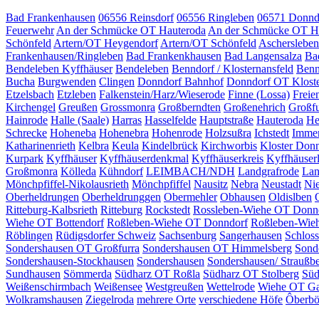
Bad Frankenhausen
06556 Reinsdorf
06556 Ringleben
06571 Donnd
Feuerwehr
An der Schmücke OT Hauteroda
An der Schmücke OT H
Schönfeld
Artern/OT Heygendorf
Artern/OT Schönfeld
Aschersleben
Frankenhausen/Ringleben
Bad Frankenkhausen
Bad Langensalza
Ba
Bendeleben Kyffhäuser
Bendeleben
Benndorf / Klosternansfeld
Benn
Bucha
Burgwenden
Clingen
Donndorf Bahnhof
Donndorf OT Klost
Etzelsbach
Etzleben
Falkenstein/Harz/Wieserode
Finne (Lossa)
Freie
Kirchengel
Greußen
Grossmonra
Großberndten
Großenehrich
Großfu
Hainrode
Halle (Saale)
Harras
Hasselfelde
Hauptstraße
Hauteroda
He
Schrecke
Hoheneba
Hohenebra
Hohenrode
Holzsußra
Ichstedt
Imme
Katharinenrieth
Kelbra
Keula
Kindelbrück
Kirchworbis
Kloster Don
Kurpark
Kyffhäuser
Kyffhäuserdenkmal
Kyffhäuserkreis
Kyffhäuser
Großmonra
Kölleda
Kühndorf
LEIMBACH/NDH
Landgrafrode
Lan
Mönchpfiffel-Nikolausrieth
Mönchpfiffel
Nausitz
Nebra
Neustadt
Ni
Oberheldrungen
Oberheldrunggen
Obermehler
Obhausen
Oldislben
Ritteburg-Kalbsrieth
Ritteburg
Rockstedt
Rossleben-Wiehe OT Donn
Wiehe OT Bottendorf
Roßleben-Wiehe OT Donndorf
Roßleben-Wie
Röblingen
Rüdigsdorfer Schweiz
Sachsenburg
Sangerhausen
Schlos
Sondershausen OT Großfurra
Sondershausen OT Himmelsberg
Sond
Sondershausen-Stockhausen
Sondershausen
Sondershausen/ Straußb
Sundhausen
Sömmerda
Südharz OT Roßla
Südharz OT Stolberg
Süd
Weißenschirmbach
Weißensee
Westgreußen
Wettelrode
Wiehe OT Ga
Wolkramshausen
Ziegelroda
mehrere Orte
verschiedene Höfe
Ôberbö