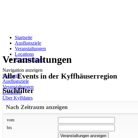
Startseite
Ausflugsziele
Veranstaltungen
Locations
Veranstaltungen
Über Kyffdates
Navigation anzeigen
Alle Events in der Kyffhäuserregion
Startseite
Ausflugsziele
Veranstaltungen
Suchfilter
Locations
Über Kyffdates
Nach Zeitraum anzeigen
vom
bis