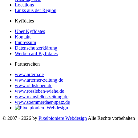
Locations
Links aus der Region
Kyffdates
Über Kyffdates
Kontakt
Impressum
Datenschutzerklärung
Werben auf Kyffdates
Partnerseiten
www.artern.de
www.arterner-zeitung.de
www.oldisleben.de
www.rossleben-wiehe.de
www.mansfeller-zeitung.de
www.soemmerdaer-spatz.de
© 2007 - 2026 by
Pixelpioniere Webdesign
Alle Rechte vorbehalten