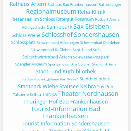
Rathaus Artern
Rathaus Bad Frankenhausen
Rattenfänger
Regionalmuseum
Reha-Klinik
Riesensaal im Schloss
Rittergut
Rosarium
Rotbart Arena
Sax Eisleben
Salinepark
Röhrigschacht
Schlosshof Sondershausen
Schloss Wiehe
Schlossplatz
Schwimmbad Heldrungen
Schwimmbad Oldisleben
Schwimmbad Roßleben
Scotch and Sofa
Soleschwimmbad Artern
Solewasser-Vitalpark
Spengler Museum
Sportzentrum Am Göldner
Stadion Artern
Stadt- und Kurbibliothek
Stadtbibliothek
Stadtbibliothek „Johann Karl Wezel“
Stadtpark Wiehe
Stausee Kelbra
Sus Pub
Theater Nordhausen
ThINKA
Talsperre Kelbra
Thüringer Hof Bad Frankenhausen
Tourist-Information Bad
Frankenhausen
Tourist-Information Sondershausen
Turnhalle am Königstuhl