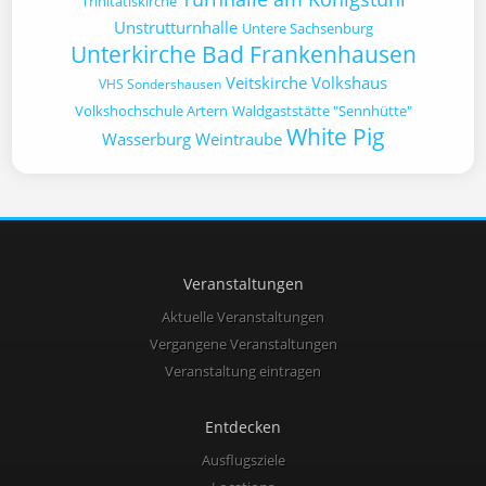
Trinitatiskirche
Unstrutturnhalle
Untere Sachsenburg
Unterkirche Bad Frankenhausen
Veitskirche
Volkshaus
VHS Sondershausen
Volkshochschule Artern
Waldgaststätte "Sennhütte"
White Pig
Wasserburg
Weintraube
Veranstaltungen
Aktuelle Veranstaltungen
Vergangene Veranstaltungen
Veranstaltung eintragen
Entdecken
Ausflugsziele