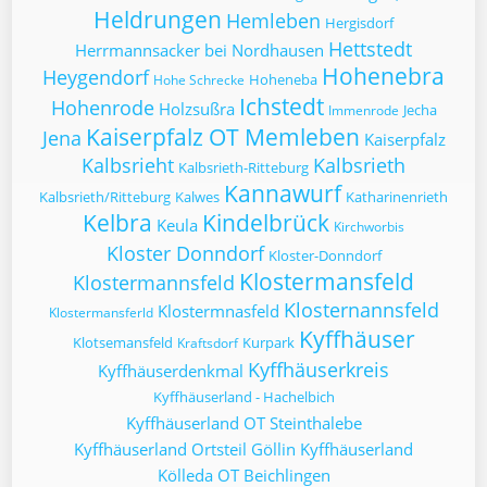
Heldrungen
Hemleben
Hergisdorf
Hettstedt
Herrmannsacker bei Nordhausen
Hohenebra
Heygendorf
Hoheneba
Hohe Schrecke
Ichstedt
Hohenrode
Holzsußra
Jecha
Immenrode
Kaiserpfalz OT Memleben
Jena
Kaiserpfalz
Kalbsrieht
Kalbsrieth
Kalbsrieth-Ritteburg
Kannawurf
Kalbsrieth/Ritteburg
Kalwes
Katharinenrieth
Kelbra
Kindelbrück
Keula
Kirchworbis
Kloster Donndorf
Kloster-Donndorf
Klostermansfeld
Klostermannsfeld
Klosternannsfeld
Klostermnasfeld
Klostermansferld
Kyffhäuser
Klotsemansfeld
Kurpark
Kraftsdorf
Kyffhäuserkreis
Kyffhäuserdenkmal
Kyffhäuserland - Hachelbich
Kyffhäuserland OT Steinthalebe
Kyffhäuserland Ortsteil Göllin
Kyffhäuserland
Kölleda OT Beichlingen