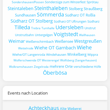
Sonderzüge zum Winzerfest
Sprötau
Sondershausen/Possen
Steinthaleben
Steintaleben
Stolberg
Straußberg
Sömmerda
Sundhausen
Südharz OT Roßla
Südharz OT Stolberg
Südharz OT Uftrungen
Südharz
Tilleda
Udersleben
Unstrut
Trebra
Turnhalle
Voigtstedt
Unstrutbahn
Untergelgen
Wallhausen
Weimar
Westgreußen
Weißensee
Weißenschirmbach
Wiehe
Wiehe OT Garnbach
Wettelrode
Winkelberg
Wiehe/OT Langenroda
Windehausen
Wippra
Wolferschwenda OT Westerengel
Wolfsberg (Sangerhausen)
mehrere Orte
verschiedene Höfe
Wolkramshausen
Ziegelroda
Ôberbösa
Events nach Location
Achteckhaus
Alte Weberei