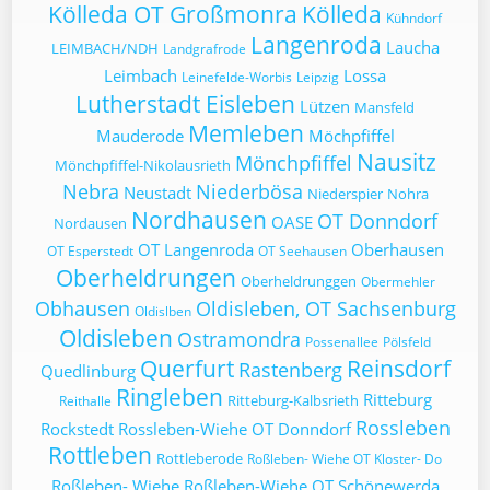
Kölleda OT Großmonra
Kölleda
Kühndorf
Langenroda
Laucha
LEIMBACH/NDH
Landgrafrode
Leimbach
Lossa
Leinefelde-Worbis
Leipzig
Lutherstadt Eisleben
Lützen
Mansfeld
Memleben
Mauderode
Möchpfiffel
Nausitz
Mönchpfiffel
Mönchpfiffel-Nikolausrieth
Nebra
Niederbösa
Neustadt
Niederspier
Nohra
Nordhausen
OT Donndorf
OASE
Nordausen
OT Langenroda
Oberhausen
OT Esperstedt
OT Seehausen
Oberheldrungen
Oberheldrunggen
Obermehler
Obhausen
Oldisleben, OT Sachsenburg
Oldislben
Oldisleben
Ostramondra
Possenallee
Pölsfeld
Querfurt
Reinsdorf
Rastenberg
Quedlinburg
Ringleben
Ritteburg
Ritteburg-Kalbsrieth
Reithalle
Rossleben
Rockstedt
Rossleben-Wiehe OT Donndorf
Rottleben
Rottleberode
Roßleben- Wiehe OT Kloster- Do
Roßleben- Wiehe
Roßleben-Wiehe OT Schönewerda