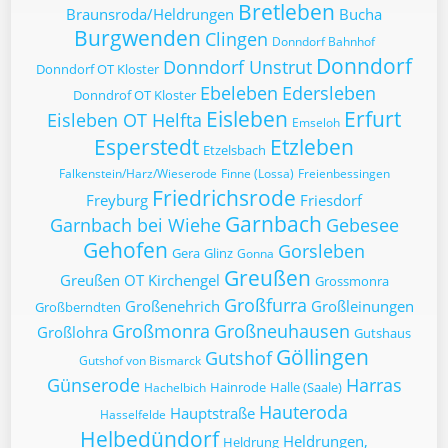
Bretleben
Braunsroda/Heldrungen
Bucha
Burgwenden
Clingen
Donndorf Bahnhof
Donndorf
Donndorf Unstrut
Donndorf OT Kloster
Ebeleben
Edersleben
Donndrof OT Kloster
Eisleben
Erfurt
Eisleben OT Helfta
Emseloh
Esperstedt
Etzleben
Etzelsbach
Falkenstein/Harz/Wieserode
Finne (Lossa)
Freienbessingen
Friedrichsrode
Freyburg
Friesdorf
Garnbach
Garnbach bei Wiehe
Gebesee
Gehofen
Gorsleben
Gera
Glinz
Gonna
Greußen
Greußen OT Kirchengel
Grossmonra
Großfurra
Großenehrich
Großleinungen
Großberndten
Großmonra
Großneuhausen
Großlohra
Gutshaus
Göllingen
Gutshof
Gutshof von Bismarck
Günserode
Harras
Hainrode
Halle (Saale)
Hachelbich
Hauteroda
Hauptstraße
Hasselfelde
Helbedündorf
Heldrungen,
Heldrung