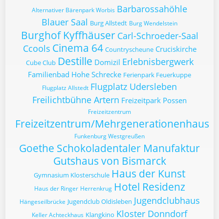
Barbarossahöhle
Alternativer Bärenpark Worbis
Blauer Saal
Burg Allstedt
Burg Wendelstein
Burghof Kyffhäuser
Carl-Schroeder-Saal
Cinema 64
Ccools
Cruciskirche
Countryscheune
Destille
Erlebnisbergwerk
Domizil
Cube Club
Familienbad Hohe Schrecke
Ferienpark Feuerkuppe
Flugplatz Udersleben
Flugplatz Allstedt
Freilichtbühne Artern
Freizeitpark Possen
Freizeitzentrum
Freizeitzentrum/Mehrgenerationenhaus
Funkenburg Westgreußen
Goethe Schokoladentaler Manufaktur
Gutshaus von Bismarck
Haus der Kunst
Gymnasium Klosterschule
Hotel Residenz
Haus der Ringer
Herrenkrug
Jugendclubhaus
Jugendclub Oldisleben
Hängeseilbrücke
Kloster Donndorf
Klangkino
Keller Achteckhaus