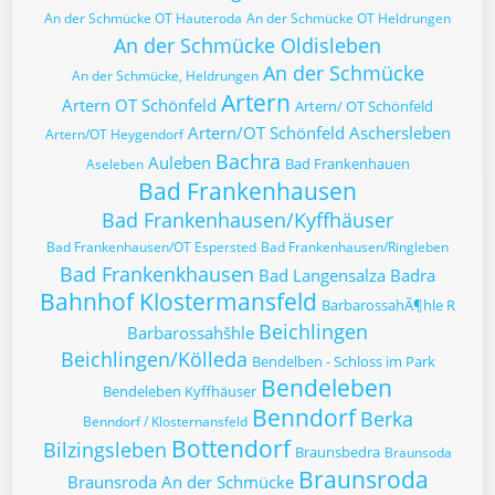
An der Schmücke OT Hauteroda
An der Schmücke OT Heldrungen
An der Schmücke Oldisleben
An der Schmücke
An der Schmücke, Heldrungen
Artern
Artern OT Schönfeld
Artern/ OT Schönfeld
Artern/OT Schönfeld
Aschersleben
Artern/OT Heygendorf
Bachra
Auleben
Bad Frankenhauen
Aseleben
Bad Frankenhausen
Bad Frankenhausen/Kyffhäuser
Bad Frankenhausen/OT Espersted
Bad Frankenhausen/Ringleben
Bad Frankenkhausen
Bad Langensalza
Badra
Bahnhof Klostermansfeld
BarbarossahÃ¶hle R
Beichlingen
Barbarossahšhle
Beichlingen/Kölleda
Bendelben - Schloss im Park
Bendeleben
Bendeleben Kyffhäuser
Benndorf
Berka
Benndorf / Klosternansfeld
Bottendorf
Bilzingsleben
Braunsbedra
Braunsoda
Braunsroda
Braunsroda An der Schmücke