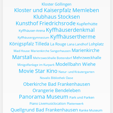
Kloster Göllingen
Kloster und Kaiserpfalz Memleben
Klubhaus Stocksen
Kunsthof Friedrichsrode
Kupferhütte
Kyffhäuserdenkmal
Kyffhäuser-Arena
Kyffhäusertherme
Kyffhäusergymnasium
Königspfalz Tilleda
La Rouge
Lohplatz
Lana Landhof
Marienkirche
Mad House
Marienkirche Sangerhausen
Marstall
Mehrzweckhalle
Mehrzweckhalle Bottendorf
Modellbahn Wiehe
Minigolfanlage im Kurpark
Movie Star Kino
Natur- und Kräutergarten
Novalis Bibliothek
Oase
Oberkirche Bad Frankenhausen
Orangerie Bendeleben
Panorama Museum
Park und Parken
Piano Livemusiclocation
Plattenwerk
Quellgrund Bad Frankenhausen
Ranke Museum