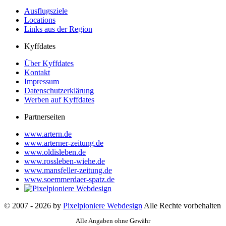
Ausflugsziele
Locations
Links aus der Region
Kyffdates
Über Kyffdates
Kontakt
Impressum
Datenschutzerklärung
Werben auf Kyffdates
Partnerseiten
www.artern.de
www.arterner-zeitung.de
www.oldisleben.de
www.rossleben-wiehe.de
www.mansfeller-zeitung.de
www.soemmerdaer-spatz.de
© 2007 - 2026 by
Pixelpioniere Webdesign
Alle Rechte vorbehalten
Alle Angaben ohne Gewähr