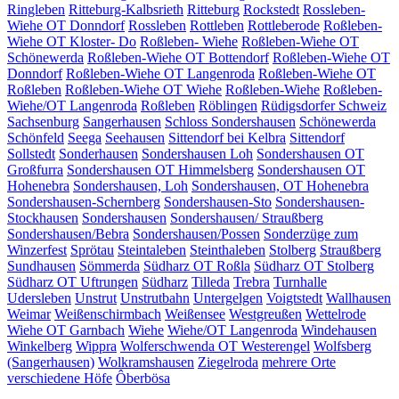
Ringleben
Ritteburg-Kalbsrieth
Ritteburg
Rockstedt
Rossleben-
Wiehe OT Donndorf
Rossleben
Rottleben
Rottleberode
Roßleben-
Wiehe OT Kloster- Do
Roßleben- Wiehe
Roßleben-Wiehe OT
Schönewerda
Roßleben-Wiehe OT Bottendorf
Roßleben-Wiehe OT
Donndorf
Roßleben-Wiehe OT Langenroda
Roßleben-Wiehe OT
Roßleben
Roßleben-Wiehe OT Wiehe
Roßleben-Wiehe
Roßleben-
Wiehe/OT Langenroda
Roßleben
Röblingen
Rüdigsdorfer Schweiz
Sachsenburg
Sangerhausen
Schloss Sondershausen
Schönewerda
Schönfeld
Seega
Seehausen
Sittendorf bei Kelbra
Sittendorf
Sollstedt
Sonderhausen
Sondershausen Loh
Sondershausen OT
Großfurra
Sondershausen OT Himmelsberg
Sondershausen OT
Hohenebra
Sondershausen, Loh
Sondershausen, OT Hohenebra
Sondershausen-Schernberg
Sondershausen-Sto
Sondershausen-
Stockhausen
Sondershausen
Sondershausen/ Straußberg
Sondershausen/Bebra
Sondershausen/Possen
Sonderzüge zum
Winzerfest
Sprötau
Steintaleben
Steinthaleben
Stolberg
Straußberg
Sundhausen
Sömmerda
Südharz OT Roßla
Südharz OT Stolberg
Südharz OT Uftrungen
Südharz
Tilleda
Trebra
Turnhalle
Udersleben
Unstrut
Unstrutbahn
Untergelgen
Voigtstedt
Wallhausen
Weimar
Weißenschirmbach
Weißensee
Westgreußen
Wettelrode
Wiehe OT Garnbach
Wiehe
Wiehe/OT Langenroda
Windehausen
Winkelberg
Wippra
Wolferschwenda OT Westerengel
Wolfsberg
(Sangerhausen)
Wolkramshausen
Ziegelroda
mehrere Orte
verschiedene Höfe
Ôberbösa