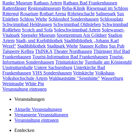
Ranke Museum
Rathaus Artern
Rathaus Bad Frankenhausen
Rattenfänger
Regionalmuseum
Reha-Klinik
Riesensaal im Schloss
Rittergut
Rosarium
Rotbart Arena
Röhrigschacht
Salinepark
Sax
Eisleben
Schloss Wiehe
Schlosshof Sondershausen
Schlossplatz
Schwimmbad Heldrungen
Schwimmbad Oldisleben
Schwimmbad
Roßleben
Scotch and Sofa
Soleschwimmbad Artern
Solewasser-
Vitalpark
Spengler Museum
Sportzentrum Am Göldner
Stadion
Artern
Stadt- und Kurbibliothek
Stadtbibliothek „Johann Karl
Wezel“
Stadtbibliothek
Stadtpark Wiehe
Stausee Kelbra
Sus Pub
Talsperre Kelbra
ThINKA
Theater Nordhausen
Thüringer Hof Bad
Frankenhausen
Tourist-Information Bad Frankenhausen
Tourist-
Information Sondershausen
Trinitatiskirche
Turnhalle am Königstuhl
Unstrutturnhalle
Untere Sachsenburg
Unterkirche Bad
Frankenhausen
VHS Sondershausen
Veitskirche
Volkshaus
Volkshochschule Artern
Waldgaststätte "Sennhütte"
Wasserburg
Weintraube
White Pig
Veranstaltung eintragen
Veranstaltungen
Aktuelle Veranstaltungen
Vergangene Veranstaltungen
Veranstaltung eintragen
Entdecken