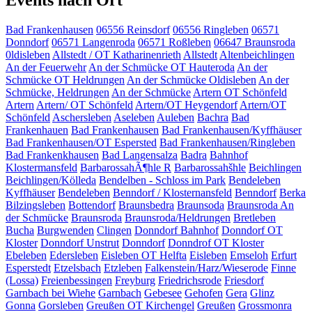
Events nach Ort
Bad Frankenhausen
06556 Reinsdorf
06556 Ringleben
06571
Donndorf
06571 Langenroda
06571 Roßleben
06647 Braunsroda
0ldisleben
Allstedt / OT Katharinenrieth
Allstedt
Altenbeichlingen
An der Feuerwehr
An der Schmücke OT Hauteroda
An der
Schmücke OT Heldrungen
An der Schmücke Oldisleben
An der
Schmücke, Heldrungen
An der Schmücke
Artern OT Schönfeld
Artern
Artern/ OT Schönfeld
Artern/OT Heygendorf
Artern/OT
Schönfeld
Aschersleben
Aseleben
Auleben
Bachra
Bad
Frankenhauen
Bad Frankenhausen
Bad Frankenhausen/Kyffhäuser
Bad Frankenhausen/OT Espersted
Bad Frankenhausen/Ringleben
Bad Frankenkhausen
Bad Langensalza
Badra
Bahnhof
Klostermansfeld
BarbarossahÃ¶hle R
Barbarossahšhle
Beichlingen
Beichlingen/Kölleda
Bendelben - Schloss im Park
Bendeleben
Kyffhäuser
Bendeleben
Benndorf / Klosternansfeld
Benndorf
Berka
Bilzingsleben
Bottendorf
Braunsbedra
Braunsoda
Braunsroda An
der Schmücke
Braunsroda
Braunsroda/Heldrungen
Bretleben
Bucha
Burgwenden
Clingen
Donndorf Bahnhof
Donndorf OT
Kloster
Donndorf Unstrut
Donndorf
Donndrof OT Kloster
Ebeleben
Edersleben
Eisleben OT Helfta
Eisleben
Emseloh
Erfurt
Esperstedt
Etzelsbach
Etzleben
Falkenstein/Harz/Wieserode
Finne
(Lossa)
Freienbessingen
Freyburg
Friedrichsrode
Friesdorf
Garnbach bei Wiehe
Garnbach
Gebesee
Gehofen
Gera
Glinz
Gonna
Gorsleben
Greußen OT Kirchengel
Greußen
Grossmonra