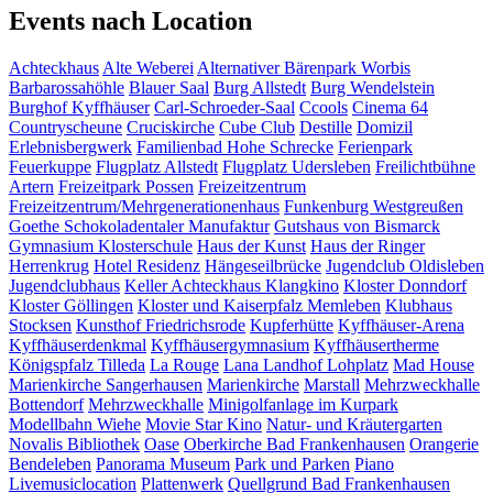
Events nach Location
Achteckhaus
Alte Weberei
Alternativer Bärenpark Worbis
Barbarossahöhle
Blauer Saal
Burg Allstedt
Burg Wendelstein
Burghof Kyffhäuser
Carl-Schroeder-Saal
Ccools
Cinema 64
Countryscheune
Cruciskirche
Cube Club
Destille
Domizil
Erlebnisbergwerk
Familienbad Hohe Schrecke
Ferienpark
Feuerkuppe
Flugplatz Allstedt
Flugplatz Udersleben
Freilichtbühne
Artern
Freizeitpark Possen
Freizeitzentrum
Freizeitzentrum/Mehrgenerationenhaus
Funkenburg Westgreußen
Goethe Schokoladentaler Manufaktur
Gutshaus von Bismarck
Gymnasium Klosterschule
Haus der Kunst
Haus der Ringer
Herrenkrug
Hotel Residenz
Hängeseilbrücke
Jugendclub Oldisleben
Jugendclubhaus
Keller Achteckhaus
Klangkino
Kloster Donndorf
Kloster Göllingen
Kloster und Kaiserpfalz Memleben
Klubhaus
Stocksen
Kunsthof Friedrichsrode
Kupferhütte
Kyffhäuser-Arena
Kyffhäuserdenkmal
Kyffhäusergymnasium
Kyffhäusertherme
Königspfalz Tilleda
La Rouge
Lana Landhof
Lohplatz
Mad House
Marienkirche Sangerhausen
Marienkirche
Marstall
Mehrzweckhalle
Bottendorf
Mehrzweckhalle
Minigolfanlage im Kurpark
Modellbahn Wiehe
Movie Star Kino
Natur- und Kräutergarten
Novalis Bibliothek
Oase
Oberkirche Bad Frankenhausen
Orangerie
Bendeleben
Panorama Museum
Park und Parken
Piano
Livemusiclocation
Plattenwerk
Quellgrund Bad Frankenhausen