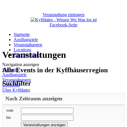
Veranstaltung eintragen
Facebook-Seite
Startseite
Ausflugsziele
Veranstaltungen
Locations
Veranstaltungen
Über Kyffdates
Navigation anzeigen
Alle Events in der Kyffhäuserregion
Startseite
Ausflugsziele
Veranstaltungen
Suchfilter
Locations
Über Kyffdates
Nach Zeitraum anzeigen
vom
bis