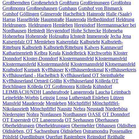
Großberndten
Großenehrich
Großfurra
Großleinungen
Großlohra
Großmonra
Großneuhausen
Gutshaus
Gutshof von Bismarck
Gutshof
Göllingen
Günserode
Hachelbich
Hainrode
Halle (Saale)
Harras
Hasselfelde
Hauptstraße
Hauteroda
Helbedündorf
Heldrung
Heldrungen,
Heldrungen
Hemleben
Hergisdorf
Herrmannsacker bei
Nordhausen
Hettstedt
Heygendorf
Hohe Schrecke
Hoheneba
Hohenebra
Hohenrode
Holzsußra
Ichstedt
Immenrode
Jecha
Jena
Kaiserpfalz OT Memleben
Kaiserpfalz
Kalbsrieht
Kalbsrieth-
Ritteburg
Kalbsrieth
Kalbsrieth/Ritteburg
Kalwes
Kannawurf
Katharinenrieth
Kelbra
Keula
Kindelbrück
Kirchworbis
Kloster
Donndorf
Kloster-Donndorf
Klostermannsfeld
Klostermansfeld
Klostermansferld
Klostermnasfeld
Klosternannsfeld
Klotsemansfeld
Kraftsdorf
Kurpark
Kyffhäuser
Kyffhäuserdenkmal
Kyffhäuserkreis
Kyffhäuserland - Hachelbich
Kyffhäuserland OT Steinthalebe
Kyffhäuserland Ortsteil Göllin
Kyffhäuserland
Kölleda OT
Beichlingen
Kölleda OT Großmonra
Kölleda
Kühndorf
LEIMBACH/NDH
Landgrafrode
Langenroda
Laucha
Leimbach
Leinefelde-Worbis
Leipzig
Lossa
Lutherstadt Eisleben
Lützen
Mansfeld
Mauderode
Memleben
Möchpfiffel
Mönchpfiffel-
Nikolausrieth
Mönchpfiffel
Nausitz
Nebra
Neustadt
Niederbösa
Niederspier
Nohra
Nordausen
Nordhausen
OASE
OT Donndorf
OT Esperstedt
OT Langenroda
OT Seehausen
Oberhausen
Oberheldrungen
Oberheldrunggen
Obermehler
Obhausen
Oldislben
Oldisleben, OT Sachsenburg
Oldisleben
Ostramondra
Possenallee
Pölsfeld
Quedlinburg
Querfurt
Rastenberg
Reinsdorf
Reithalle