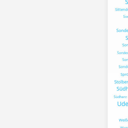
Sittend
So
Sonde
So
Sonde
Son
Sond
Spr
Stolbe
Südh
Südharz 
Ude
Weiß
Wett