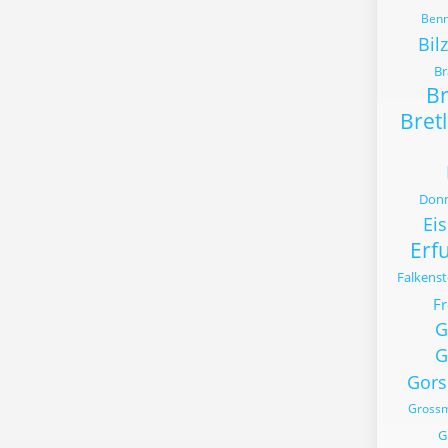
Benn
Bil
Br
B
Bret
Donn
Ei
Erfu
Falkens
Fr
G
G
Gors
Gross
G