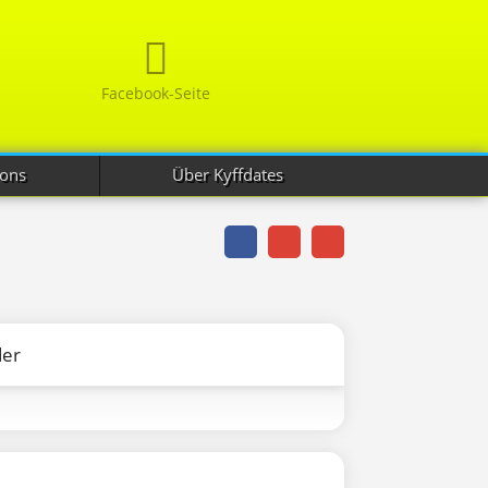
Facebook-Seite
ions
Über Kyffdates
der