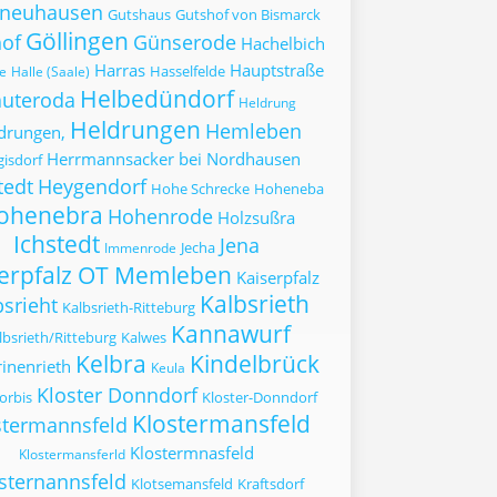
neuhausen
Gutshaus
Gutshof von Bismarck
Göllingen
of
Günserode
Hachelbich
Harras
Hauptstraße
Hasselfelde
e
Halle (Saale)
Helbedündorf
uteroda
Heldrung
Heldrungen
Hemleben
drungen,
Herrmannsacker bei Nordhausen
isdorf
tedt
Heygendorf
Hohe Schrecke
Hoheneba
ohenebra
Hohenrode
Holzsußra
Ichstedt
Jena
Jecha
Immenrode
serpfalz OT Memleben
Kaiserpfalz
Kalbsrieth
bsrieht
Kalbsrieth-Ritteburg
Kannawurf
lbsrieth/Ritteburg
Kalwes
Kelbra
Kindelbrück
inenrieth
Keula
Kloster Donndorf
orbis
Kloster-Donndorf
Klostermansfeld
stermannsfeld
Klostermnasfeld
Klostermansferld
sternannsfeld
Klotsemansfeld
Kraftsdorf