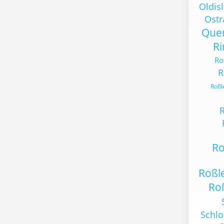
Oldis
Ost
Quer
Ri
Ro
R
Roßl
R
Ro
Roßl
Ro
Schl