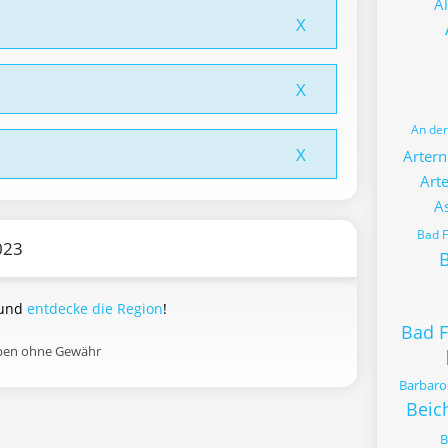
Al
X
X
An de
X
Artern
Art
A
Bad 
023
B
 und
entdecke die Region
!
Bad 
aben ohne Gewähr
Barbaro
Beic
B