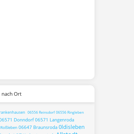
 nach Ort
rankenhausen
06556 Reinsdorf
06556 Ringleben
06571 Donndorf
06571 Langenroda
0ldisleben
06647 Braunsroda
 Roßleben