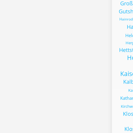
Groß
Gutsh
Hainrod
Ha
Hel
Herg
Hetts
H
Kai
Kal
Ka
Kathar
Kirchw
Klo
Klo