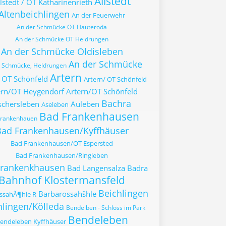
Allstedt
lstedt / OT Katharinenrieth
Altenbeichlingen
An der Feuerwehr
An der Schmücke OT Hauteroda
An der Schmücke OT Heldrungen
An der Schmücke Oldisleben
An der Schmücke
r Schmücke, Heldrungen
Artern
 OT Schönfeld
Artern/ OT Schönfeld
ern/OT Heygendorf
Artern/OT Schönfeld
Bachra
schersleben
Auleben
Aseleben
Bad Frankenhausen
Frankenhauen
ad Frankenhausen/Kyffhäuser
Bad Frankenhausen/OT Espersted
Bad Frankenhausen/Ringleben
Frankenkhausen
Bad Langensalza
Badra
Bahnhof Klostermansfeld
Beichlingen
Barbarossahšhle
ssahÃ¶hle R
hlingen/Kölleda
Bendelben - Schloss im Park
Bendeleben
endeleben Kyffhäuser