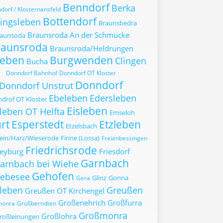
Benndorf
Berka
dorf / Klosternansfeld
Bottendorf
zingsleben
Braunsbedra
Braunsroda An der Schmücke
aunsoda
raunsroda
Braunsroda/Heldrungen
leben
Burgwenden
Clingen
Bucha
Donndorf Bahnhof
Donndorf OT Kloster
Donndorf
Donndorf Unstrut
Ebeleben
Edersleben
drof OT Kloster
Eisleben
sleben OT Helfta
Emseloh
rt
Esperstedt
Etzleben
Etzelsbach
tein/Harz/Wieserode
Finne (Lossa)
Freienbessingen
Friedrichsrode
eyburg
Friesdorf
Garnbach
arnbach bei Wiehe
Gehofen
ebesee
Glinz
Gonna
Gera
leben
Greußen
Greußen OT Kirchengel
Großenehrich
Großfurra
monra
Großberndten
Großmonra
Großlohra
roßleinungen