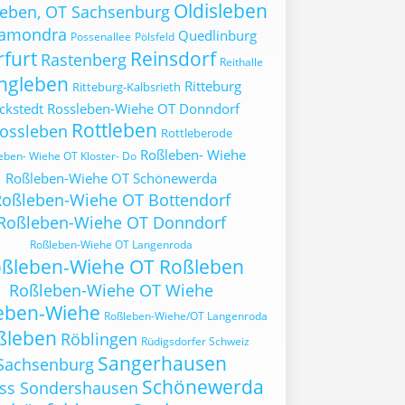
Oldisleben
leben, OT Sachsenburg
ramondra
Quedlinburg
Possenallee
Pölsfeld
furt
Reinsdorf
Rastenberg
Reithalle
ngleben
Ritteburg
Ritteburg-Kalbsrieth
ckstedt
Rossleben-Wiehe OT Donndorf
Rottleben
ossleben
Rottleberode
Roßleben- Wiehe
eben- Wiehe OT Kloster- Do
Roßleben-Wiehe OT Schönewerda
oßleben-Wiehe OT Bottendorf
Roßleben-Wiehe OT Donndorf
Roßleben-Wiehe OT Langenroda
ßleben-Wiehe OT Roßleben
Roßleben-Wiehe OT Wiehe
eben-Wiehe
Roßleben-Wiehe/OT Langenroda
ßleben
Röblingen
Rüdigsdorfer Schweiz
Sangerhausen
Sachsenburg
Schönewerda
oss Sondershausen