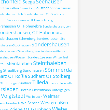
Schönfeld
Seehausen
Seega
Sollstedt
orf bei Kelbra
Sonderhausen
Sittendorf
ndershausen Loh
Sondershausen OT Großfurra
Sondershausen OT Himmelsberg
rshausen OT Hohenebra
Sondershausen, Loh
Sondershausen, OT Hohenebra
ndershausen-Schernberg
Sondershausen-Sto
Sondershausen
rshausen-Stockhausen
dershausen/ Straußberg
Sondershausen/Bebra
ershausen/Possen
Sonderzüge zum Winzerfest
Steinthaleben
Steintaleben
ötau
Sömmerda
rg
Straußberg
Sundhausen
arz OT Roßla
Südharz OT Stolberg
Tilleda
Südharz
OT Uftrungen
Trebra
Turnhalle
rsleben
Unstrut
Unstrutbahn
Untergelgen
Voigtstedt
Weimar
Wallhausen
Westgreußen
Weißensee
enschirmbach
Wiehe
Wiehe OT Garnbach
elrode