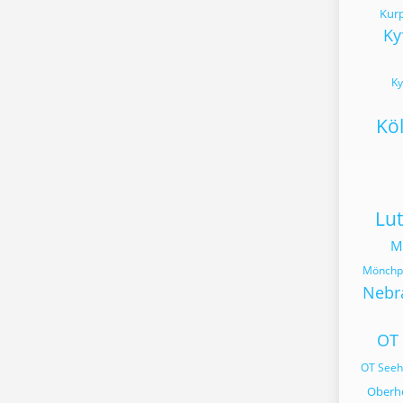
Kur
Ky
Ky
Kö
Lut
M
Mönchpf
Nebr
OT
OT See
Oberh