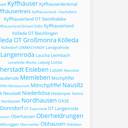
Kyffhäuser
Kyffhäuserdenkmal
park
ffhäuserkreis
Kyffhäuserland - Hachelbich
Kyffhäuserland OT Steinthalebe
Kyffhäuserland
ffhäuserland Ortsteil Göllin
Kölleda OT Beichlingen
lleda OT Großmonra
Kölleda
Kühndorf
Landgrafrode
LEIMBACH/NDH
Langenroda
Laucha
Leimbach
Lossa
Leipzig
Leinefelde-Worbis
herstadt Eisleben
Lützen
Mansfeld
Memleben
auderode
Möchpfiffel
Nausitz
Mönchpfiffel
iffel-Nikolausrieth
a
Niederbösa
Neustadt
Niederspier
Nohra
Nordhausen
OASE
Nordausen
 Donndorf
OT Langenroda
OT Esperstedt
Oberheldrungen
Oberhausen
hausen
Obhausen
eldrunggen
Obermehler
Oldislben