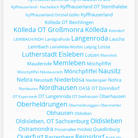
Kyffhäuserland OT Steinthalebe
Kyffhäuserland - Hachelbich
Kyffhäuserland
Kyffhäuserland Ortsteil Göllin
Kölleda OT Beichlingen
Kölleda OT Großmonra
Kölleda
Kühndorf
Langenroda
Laucha
LEIMBACH/NDH
Landgrafrode
Leimbach
Lossa
Leinefelde-Worbis
Leipzig
Lutherstadt Eisleben
Lützen
Mansfeld
Memleben
Mauderode
Möchpfiffel
Nausitz
Mönchpfiffel
Mönchpfiffel-Nikolausrieth
Nebra
Niederbösa
Neustadt
Nohra
Niederspier
Nordhausen
OASE
OT Donndorf
Nordausen
OT Langenroda
Oberhausen
OT Seehausen
OT Esperstedt
Oberheldrungen
Oberheldrunggen
Obermehler
Obhausen
Oldislben
Oldisleben
Oldisleben, OT Sachsenburg
Ostramondra
Quedlinburg
Possenallee
Pölsfeld
Querfurt
Reinsdorf
Rastenberg
Reithalle