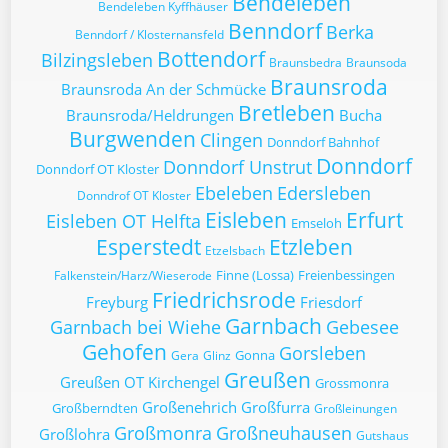
Bendeleben
Bendeleben Kyffhäuser
Benndorf
Berka
Benndorf / Klosternansfeld
Bottendorf
Bilzingsleben
Braunsbedra
Braunsoda
Braunsroda
Braunsroda An der Schmücke
Bretleben
Braunsroda/Heldrungen
Bucha
Burgwenden
Clingen
Donndorf Bahnhof
Donndorf
Donndorf Unstrut
Donndorf OT Kloster
Ebeleben
Edersleben
Donndrof OT Kloster
Eisleben
Erfurt
Eisleben OT Helfta
Emseloh
Esperstedt
Etzleben
Etzelsbach
Finne (Lossa)
Freienbessingen
Falkenstein/Harz/Wieserode
Friedrichsrode
Freyburg
Friesdorf
Garnbach
Garnbach bei Wiehe
Gebesee
Gehofen
Gorsleben
Gonna
Gera
Glinz
Greußen
Greußen OT Kirchengel
Grossmonra
Großenehrich
Großfurra
Großberndten
Großleinungen
Großmonra
Großneuhausen
Großlohra
Gutshaus