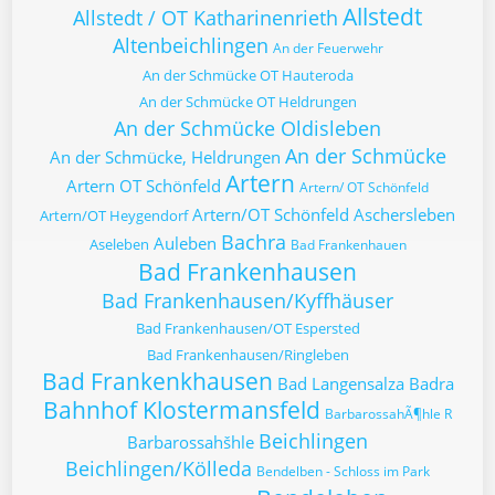
Allstedt
Allstedt / OT Katharinenrieth
Altenbeichlingen
An der Feuerwehr
An der Schmücke OT Hauteroda
An der Schmücke OT Heldrungen
An der Schmücke Oldisleben
An der Schmücke
An der Schmücke, Heldrungen
Artern
Artern OT Schönfeld
Artern/ OT Schönfeld
Artern/OT Schönfeld
Aschersleben
Artern/OT Heygendorf
Bachra
Auleben
Aseleben
Bad Frankenhauen
Bad Frankenhausen
Bad Frankenhausen/Kyffhäuser
Bad Frankenhausen/OT Espersted
Bad Frankenhausen/Ringleben
Bad Frankenkhausen
Bad Langensalza
Badra
Bahnhof Klostermansfeld
BarbarossahÃ¶hle R
Beichlingen
Barbarossahšhle
Beichlingen/Kölleda
Bendelben - Schloss im Park