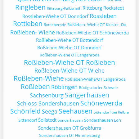
Ringleben
Ritteburg
Rockstedt
Ritteburg-Kalbsrieth
Rossleben
Rossleben-Wiehe OT Donndorf
Rottleben
Roßleben- Wiehe OT Kloster- Do
Rottleberode
Roßleben- Wiehe
Roßleben-Wiehe OT Schönewerda
Roßleben-Wiehe OT Bottendorf
Roßleben-Wiehe OT Donndorf
Roßleben-Wiehe OT Langenroda
Roßleben-Wiehe OT Roßleben
Roßleben-Wiehe OT Wiehe
Roßleben-Wiehe
Roßleben-Wiehe/OT Langenroda
Roßleben
Röblingen
Rüdigsdorfer Schweiz
Sangerhausen
Sachsenburg
Schönewerda
Schloss Sondershausen
Schönfeld
Seehausen
Seega
Sittendorf bei Kelbra
Sollstedt
Sittendorf
Sondershausen Loh
Sonderhausen
Sondershausen OT Großfurra
Sondershausen OT Himmelsberg