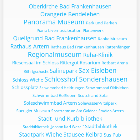
Oberkirche Bad Frankenhausen
Orangerie Bendeleben
Panorama Museum
Park und Parken
Piano Livemusiclocation
Plattenwerk
Quellgrund Bad Frankenhausen
Ranke Museum
Rathaus Artern
Rathaus Bad Frankenhausen
Rattenfänger
Regionalmuseum
Reha-Klinik
Riesensaal im Schloss
Rittergut
Rosarium
Rotbart Arena
Sax Eisleben
Salinepark
Röhrigschacht
Schlosshof Sondershausen
Schloss Wiehe
Schlossplatz
Schwimmbad Heldrungen
Schwimmbad Oldisleben
Schwimmbad Roßleben
Scotch and Sofa
Soleschwimmbad Artern
Solewasser-Vitalpark
Spengler Museum
Sportzentrum Am Göldner
Stadion Artern
Stadt- und Kurbibliothek
Stadtbibliothek
Stadtbibliothek „Johann Karl Wezel“
Stadtpark Wiehe
Stausee Kelbra
Sus Pub