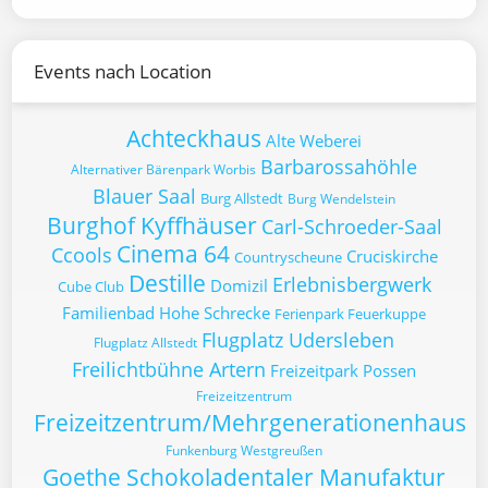
Events nach Location
Achteckhaus
Alte Weberei
Barbarossahöhle
Alternativer Bärenpark Worbis
Blauer Saal
Burg Allstedt
Burg Wendelstein
Burghof Kyffhäuser
Carl-Schroeder-Saal
Cinema 64
Ccools
Cruciskirche
Countryscheune
Destille
Erlebnisbergwerk
Domizil
Cube Club
Familienbad Hohe Schrecke
Ferienpark Feuerkuppe
Flugplatz Udersleben
Flugplatz Allstedt
Freilichtbühne Artern
Freizeitpark Possen
Freizeitzentrum
Freizeitzentrum/Mehrgenerationenhaus
Funkenburg Westgreußen
Goethe Schokoladentaler Manufaktur