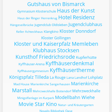
Gutshaus von Bismarck
Haus der Kunst
Gymnasium Klosterschule
Hotel Residenz
Haus der Ringer
Herrenkrug
Jugendclubhaus
Jugendclub Oldisleben
Hängeseilbrücke
Kloster Donndorf
Klangkino
Keller Achteckhaus
Kloster Göllingen
Kloster und Kaiserpfalz Memleben
Klubhaus Stocksen
Kunsthof Friedrichsrode
Kupferhütte
Kyffhäuserdenkmal
Kyffhäuser-Arena
Kyffhäusertherme
Kyffhäusergymnasium
Königspfalz Tilleda
La Rouge
Lohplatz
Lana Landhof
Marienkirche
Mad House
Marienkirche Sangerhausen
Marstall
Mehrzweckhalle
Mehrzweckhalle Bottendorf
Modellbahn Wiehe
Minigolfanlage im Kurpark
Movie Star Kino
Natur- und Kräutergarten
Novalis Bibliothek
Oase