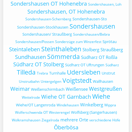
Sondershausen OT Hohenebra
Sondershausen, Loh
Sondershausen, OT Hohenebra
Sondershausen-Sto
Sondershausen-Schernberg
Sondershausen
Sondershausen-Stockhausen
Sondershausen/ Straußberg
Sondershausen/Bebra
Sprötau
Sondershausen/Possen
Sonderzüge zum Winzerfest
Steinthaleben
Steintaleben
Stolberg
Straußberg
Sömmerda
Sundhausen
Südharz OT Roßla
Südharz OT Stolberg
Südharz OT Uftrungen
Südharz
Tilleda
Udersleben
Turnhalle
Unstrut
Trebra
Voigtstedt
Wallhausen
Unstrutbahn
Untergelgen
Weimar
Westgreußen
Weißensee
Weißenschirmbach
Wiehe
Wiehe OT Garnbach
Wettelrode
Winkelberg
Wiehe/OT Langenroda
Windehausen
Wippra
Wolfsberg (Sangerhausen)
Wolferschwenda OT Westerengel
mehrere Orte
Wolkramshausen
Ziegelroda
verschiedene Höfe
Ôberbösa