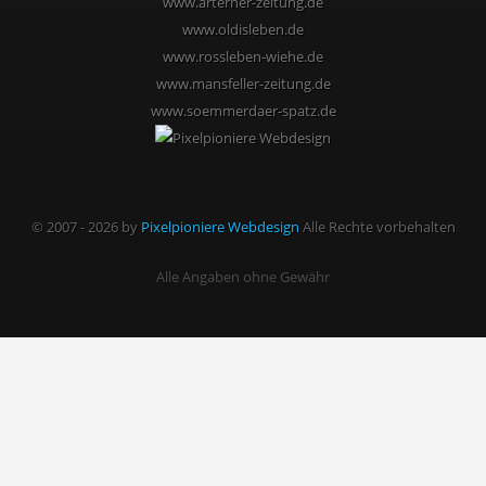
www.arterner-zeitung.de
www.oldisleben.de
www.rossleben-wiehe.de
www.mansfeller-zeitung.de
www.soemmerdaer-spatz.de
© 2007 - 2026 by
Pixelpioniere Webdesign
Alle Rechte vorbehalten
Alle Angaben ohne Gewähr