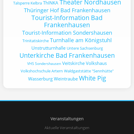
Theater Nordhausen
ThINKA
Talsperre Kelbra
Thüringer Hof Bad Frankenhausen
Tourist-Information Bad
Frankenhausen
Tourist-Information Sondershausen
Turnhalle am Königstuhl
Trinitatiskirche
Unstrutturnhalle
Untere Sachsenburg
Unterkirche Bad Frankenhausen
Veitskirche
Volkshaus
VHS Sondershausen
Volkshochschule Artern
Waldgaststätte "Sennhütte"
White Pig
Wasserburg
Weintraube
Veranstaltungen
Aktuelle Veranstaltungen