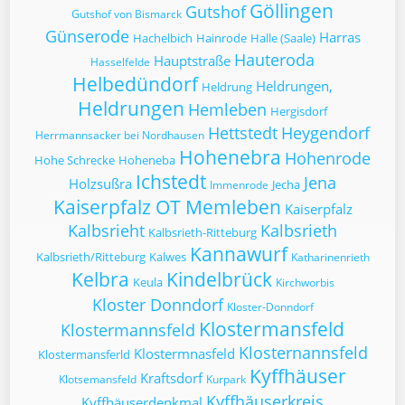
Göllingen
Gutshof
Gutshof von Bismarck
Günserode
Harras
Hachelbich
Hainrode
Halle (Saale)
Hauteroda
Hauptstraße
Hasselfelde
Helbedündorf
Heldrungen,
Heldrung
Heldrungen
Hemleben
Hergisdorf
Hettstedt
Heygendorf
Herrmannsacker bei Nordhausen
Hohenebra
Hohenrode
Hohe Schrecke
Hoheneba
Ichstedt
Jena
Holzsußra
Jecha
Immenrode
Kaiserpfalz OT Memleben
Kaiserpfalz
Kalbsrieht
Kalbsrieth
Kalbsrieth-Ritteburg
Kannawurf
Kalbsrieth/Ritteburg
Kalwes
Katharinenrieth
Kelbra
Kindelbrück
Keula
Kirchworbis
Kloster Donndorf
Kloster-Donndorf
Klostermansfeld
Klostermannsfeld
Klosternannsfeld
Klostermnasfeld
Klostermansferld
Kyffhäuser
Kraftsdorf
Klotsemansfeld
Kurpark
Kyffhäuserkreis
Kyffhäuserdenkmal