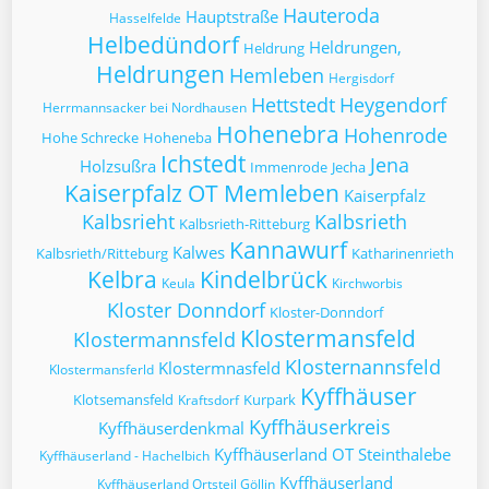
Hauteroda
Hauptstraße
Hasselfelde
Helbedündorf
Heldrungen,
Heldrung
Heldrungen
Hemleben
Hergisdorf
Hettstedt
Heygendorf
Herrmannsacker bei Nordhausen
Hohenebra
Hohenrode
Hohe Schrecke
Hoheneba
Ichstedt
Jena
Holzsußra
Immenrode
Jecha
Kaiserpfalz OT Memleben
Kaiserpfalz
Kalbsrieht
Kalbsrieth
Kalbsrieth-Ritteburg
Kannawurf
Kalwes
Kalbsrieth/Ritteburg
Katharinenrieth
Kelbra
Kindelbrück
Keula
Kirchworbis
Kloster Donndorf
Kloster-Donndorf
Klostermansfeld
Klostermannsfeld
Klosternannsfeld
Klostermnasfeld
Klostermansferld
Kyffhäuser
Klotsemansfeld
Kurpark
Kraftsdorf
Kyffhäuserkreis
Kyffhäuserdenkmal
Kyffhäuserland OT Steinthalebe
Kyffhäuserland - Hachelbich
Kyffhäuserland
Kyffhäuserland Ortsteil Göllin