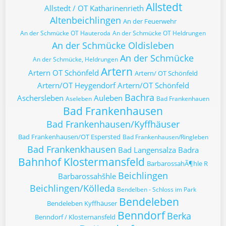
Allstedt
Allstedt / OT Katharinenrieth
Altenbeichlingen
An der Feuerwehr
An der Schmücke OT Hauteroda
An der Schmücke OT Heldrungen
An der Schmücke Oldisleben
An der Schmücke
An der Schmücke, Heldrungen
Artern
Artern OT Schönfeld
Artern/ OT Schönfeld
Artern/OT Heygendorf
Artern/OT Schönfeld
Bachra
Aschersleben
Auleben
Aseleben
Bad Frankenhauen
Bad Frankenhausen
Bad Frankenhausen/Kyffhäuser
Bad Frankenhausen/OT Espersted
Bad Frankenhausen/Ringleben
Bad Frankenkhausen
Bad Langensalza
Badra
Bahnhof Klostermansfeld
BarbarossahÃ¶hle R
Beichlingen
Barbarossahšhle
Beichlingen/Kölleda
Bendelben - Schloss im Park
Bendeleben
Bendeleben Kyffhäuser
Benndorf
Berka
Benndorf / Klosternansfeld