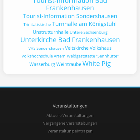
Tourist-Information Bad
Frankenhausen
Tourist-Information Sondershausen
Turnhalle am Königstuhl
Trinitatiskirche
Unstrutturnhalle
Untere Sachsenburg
Unterkirche Bad Frankenhausen
Veitskirche
Volkshaus
VHS Sondershausen
Volkshochschule Artern
Waldgaststätte "Sennhütte"
White Pig
Wasserburg
Weintraube
Veranstaltungen
Aktuelle Veranstaltungen
Vergangene Veranstaltungen
Veranstaltung eintragen