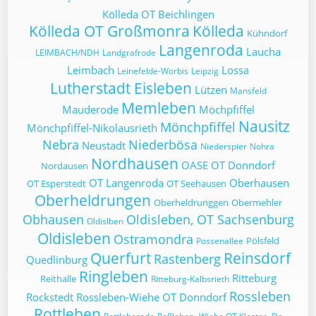
Kölleda OT Beichlingen
Kölleda OT Großmonra
Kölleda
Kühndorf
Langenroda
Laucha
LEIMBACH/NDH
Landgrafrode
Leimbach
Lossa
Leinefelde-Worbis
Leipzig
Lutherstadt Eisleben
Lützen
Mansfeld
Memleben
Mauderode
Möchpfiffel
Nausitz
Mönchpfiffel
Mönchpfiffel-Nikolausrieth
Nebra
Niederbösa
Neustadt
Niederspier
Nohra
Nordhausen
OASE
OT Donndorf
Nordausen
OT Langenroda
Oberhausen
OT Esperstedt
OT Seehausen
Oberheldrungen
Oberheldrunggen
Obermehler
Obhausen
Oldisleben, OT Sachsenburg
Oldislben
Oldisleben
Ostramondra
Pölsfeld
Possenallee
Querfurt
Reinsdorf
Rastenberg
Quedlinburg
Ringleben
Ritteburg
Reithalle
Ritteburg-Kalbsrieth
Rossleben
Rockstedt
Rossleben-Wiehe OT Donndorf
Rottleben