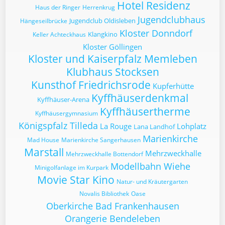
Hotel Residenz
Haus der Ringer
Herrenkrug
Jugendclubhaus
Jugendclub Oldisleben
Hängeseilbrücke
Kloster Donndorf
Klangkino
Keller Achteckhaus
Kloster Göllingen
Kloster und Kaiserpfalz Memleben
Klubhaus Stocksen
Kunsthof Friedrichsrode
Kupferhütte
Kyffhäuserdenkmal
Kyffhäuser-Arena
Kyffhäusertherme
Kyffhäusergymnasium
Königspfalz Tilleda
La Rouge
Lohplatz
Lana Landhof
Marienkirche
Mad House
Marienkirche Sangerhausen
Marstall
Mehrzweckhalle
Mehrzweckhalle Bottendorf
Modellbahn Wiehe
Minigolfanlage im Kurpark
Movie Star Kino
Natur- und Kräutergarten
Novalis Bibliothek
Oase
Oberkirche Bad Frankenhausen
Orangerie Bendeleben