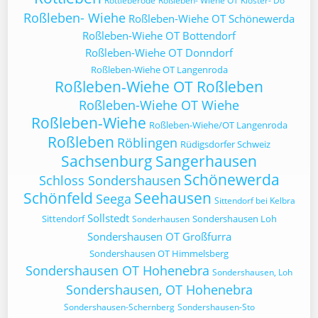
Rottleberode
Roßleben- Wiehe OT Kloster- Do
Roßleben- Wiehe
Roßleben-Wiehe OT Schönewerda
Roßleben-Wiehe OT Bottendorf
Roßleben-Wiehe OT Donndorf
Roßleben-Wiehe OT Langenroda
Roßleben-Wiehe OT Roßleben
Roßleben-Wiehe OT Wiehe
Roßleben-Wiehe
Roßleben-Wiehe/OT Langenroda
Roßleben
Röblingen
Rüdigsdorfer Schweiz
Sachsenburg
Sangerhausen
Schönewerda
Schloss Sondershausen
Schönfeld
Seehausen
Seega
Sittendorf bei Kelbra
Sollstedt
Sittendorf
Sondershausen Loh
Sonderhausen
Sondershausen OT Großfurra
Sondershausen OT Himmelsberg
Sondershausen OT Hohenebra
Sondershausen, Loh
Sondershausen, OT Hohenebra
Sondershausen-Schernberg
Sondershausen-Sto