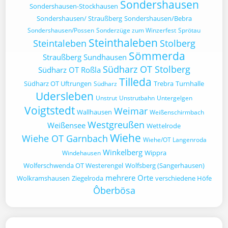
Sondershausen
Sondershausen-Stockhausen
Sondershausen/ Straußberg
Sondershausen/Bebra
Sondershausen/Possen
Sonderzüge zum Winzerfest
Sprötau
Steinthaleben
Steintaleben
Stolberg
Sömmerda
Straußberg
Sundhausen
Südharz OT Stolberg
Südharz OT Roßla
Tilleda
Südharz OT Uftrungen
Trebra
Turnhalle
Südharz
Udersleben
Unstrut
Unstrutbahn
Untergelgen
Voigtstedt
Weimar
Wallhausen
Weißenschirmbach
Westgreußen
Weißensee
Wettelrode
Wiehe
Wiehe OT Garnbach
Wiehe/OT Langenroda
Winkelberg
Wippra
Windehausen
Wolferschwenda OT Westerengel
Wolfsberg (Sangerhausen)
mehrere Orte
Wolkramshausen
Ziegelroda
verschiedene Höfe
Ôberbösa