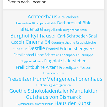
Events nach Location
Achteckhaus
Alte Weberei
Barbarossahöhle
Alternativer Bärenpark Worbis
Blauer Saal
Burg Allstedt
Burg Wendelstein
Burghof Kyffhäuser
Carl-Schroeder-Saal
Cinema 64
Ccools
Cruciskirche
Countryscheune
Destille
Erlebnisbergwerk
Domizil
Cube Club
Familienbad Hohe Schrecke
Ferienpark Feuerkuppe
Flugplatz Udersleben
Flugplatz Allstedt
Freilichtbühne Artern
Freizeitpark Possen
Freizeitzentrum
Freizeitzentrum/Mehrgenerationenhaus
Funkenburg Westgreußen
Goethe Schokoladentaler Manufaktur
Gutshaus von Bismarck
Haus der Kunst
Gymnasium Klosterschule