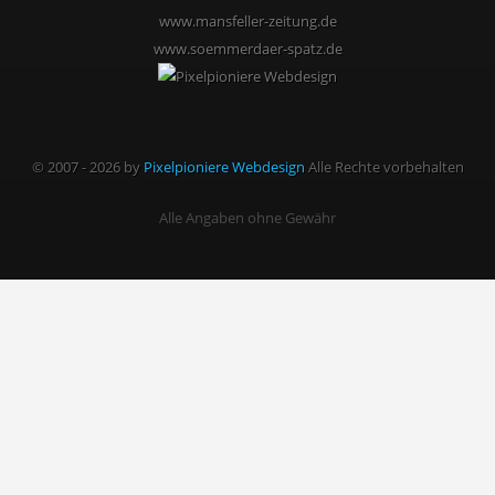
www.mansfeller-zeitung.de
www.soemmerdaer-spatz.de
© 2007 - 2026 by
Pixelpioniere Webdesign
Alle Rechte vorbehalten
Alle Angaben ohne Gewähr