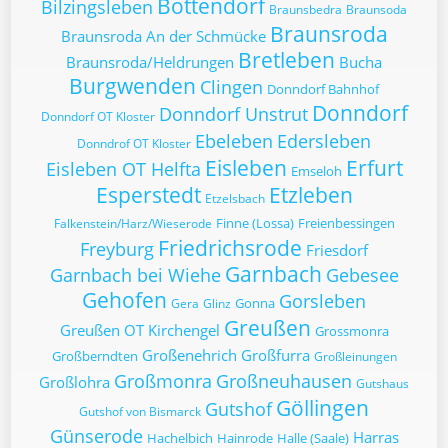
Bottendorf
Bilzingsleben
Braunsbedra
Braunsoda
Braunsroda
Braunsroda An der Schmücke
Bretleben
Braunsroda/Heldrungen
Bucha
Burgwenden
Clingen
Donndorf Bahnhof
Donndorf
Donndorf Unstrut
Donndorf OT Kloster
Ebeleben
Edersleben
Donndrof OT Kloster
Eisleben
Erfurt
Eisleben OT Helfta
Emseloh
Esperstedt
Etzleben
Etzelsbach
Finne (Lossa)
Freienbessingen
Falkenstein/Harz/Wieserode
Friedrichsrode
Freyburg
Friesdorf
Garnbach
Garnbach bei Wiehe
Gebesee
Gehofen
Gorsleben
Gonna
Gera
Glinz
Greußen
Greußen OT Kirchengel
Grossmonra
Großenehrich
Großfurra
Großberndten
Großleinungen
Großmonra
Großneuhausen
Großlohra
Gutshaus
Göllingen
Gutshof
Gutshof von Bismarck
Günserode
Harras
Hachelbich
Hainrode
Halle (Saale)