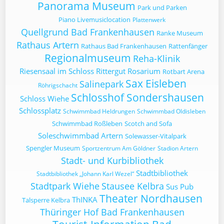
Panorama Museum
Park und Parken
Piano Livemusiclocation
Plattenwerk
Quellgrund Bad Frankenhausen
Ranke Museum
Rathaus Artern
Rathaus Bad Frankenhausen
Rattenfänger
Regionalmuseum
Reha-Klinik
Riesensaal im Schloss
Rittergut
Rosarium
Rotbart Arena
Sax Eisleben
Salinepark
Röhrigschacht
Schlosshof Sondershausen
Schloss Wiehe
Schlossplatz
Schwimmbad Heldrungen
Schwimmbad Oldisleben
Schwimmbad Roßleben
Scotch and Sofa
Soleschwimmbad Artern
Solewasser-Vitalpark
Spengler Museum
Sportzentrum Am Göldner
Stadion Artern
Stadt- und Kurbibliothek
Stadtbibliothek
Stadtbibliothek „Johann Karl Wezel“
Stadtpark Wiehe
Stausee Kelbra
Sus Pub
Theater Nordhausen
ThINKA
Talsperre Kelbra
Thüringer Hof Bad Frankenhausen