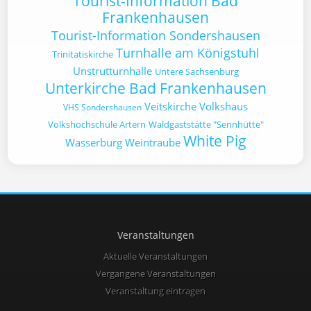
Tourist-Information Bad
Frankenhausen
Tourist-Information Sondershausen
Turnhalle am Königstuhl
Trinitatiskirche
Unstrutturnhalle
Untere Sachsenburg
Unterkirche Bad Frankenhausen
Veitskirche
Volkshaus
VHS Sondershausen
Volkshochschule Artern
Waldgaststätte "Sennhütte"
White Pig
Wasserburg
Weintraube
Veranstaltungen
Aktuelle Veranstaltungen
Vergangene Veranstaltungen
Veranstaltung eintragen