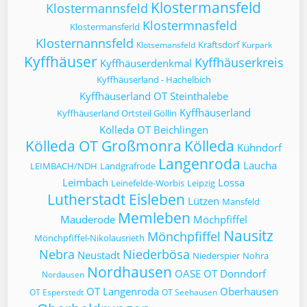
Klostermansfeld
Klostermannsfeld
Klostermnasfeld
Klostermansferld
Klosternannsfeld
Kraftsdorf
Klotsemansfeld
Kurpark
Kyffhäuser
Kyffhäuserkreis
Kyffhäuserdenkmal
Kyffhäuserland - Hachelbich
Kyffhäuserland OT Steinthalebe
Kyffhäuserland
Kyffhäuserland Ortsteil Göllin
Kölleda OT Beichlingen
Kölleda OT Großmonra
Kölleda
Kühndorf
Langenroda
Laucha
LEIMBACH/NDH
Landgrafrode
Leimbach
Lossa
Leinefelde-Worbis
Leipzig
Lutherstadt Eisleben
Lützen
Mansfeld
Memleben
Mauderode
Möchpfiffel
Nausitz
Mönchpfiffel
Mönchpfiffel-Nikolausrieth
Nebra
Niederbösa
Neustadt
Niederspier
Nohra
Nordhausen
OASE
OT Donndorf
Nordausen
OT Langenroda
Oberhausen
OT Esperstedt
OT Seehausen