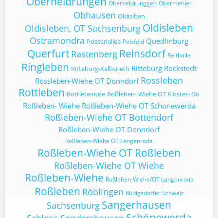
Oberheldrungen
Oberheldrunggen
Obermehler
Obhausen
Oldislben
Oldisleben
Oldisleben, OT Sachsenburg
Ostramondra
Quedlinburg
Possenallee
Pölsfeld
Querfurt
Reinsdorf
Rastenberg
Reithalle
Ringleben
Ritteburg
Rockstedt
Ritteburg-Kalbsrieth
Rossleben
Rossleben-Wiehe OT Donndorf
Rottleben
Rottleberode
Roßleben- Wiehe OT Kloster- Do
Roßleben- Wiehe
Roßleben-Wiehe OT Schönewerda
Roßleben-Wiehe OT Bottendorf
Roßleben-Wiehe OT Donndorf
Roßleben-Wiehe OT Langenroda
Roßleben-Wiehe OT Roßleben
Roßleben-Wiehe OT Wiehe
Roßleben-Wiehe
Roßleben-Wiehe/OT Langenroda
Roßleben
Röblingen
Rüdigsdorfer Schweiz
Sangerhausen
Sachsenburg
Schönewerda