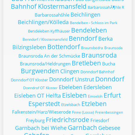
Bahnhof Klostermansfeld
BarbarossahÃ¶hle R
Beichlingen
Barbarossahšhle
Beichlingen/Kölleda
Bendelben - Schloss im Park
Bendeleben
Bendeleben Kyffhäuser
Benndorf
Berka
Benndorf / Klosternansfeld
Bottendorf
Bilzingsleben
Braunsbedra
Braunsoda
Braunsroda
Braunsroda An der Schmücke
Bretleben
Braunsroda/Heldrungen
Bucha
Burgwenden
Clingen
Donndorf Bahnhof
Donndorf
Donndorf Unstrut
Donndorf OT Kloster
Ebeleben
Edersleben
Donndrof OT Kloster
Eisleben
Erfurt
Eisleben OT Helfta
Emseloh
Esperstedt
Etzleben
Etzelsbach
Falkenstein/Harz/Wieserode
Finne (Lossa)
Freienbessingen
Friedrichsrode
Freyburg
Friesdorf
Garnbach
Garnbach bei Wiehe
Gebesee