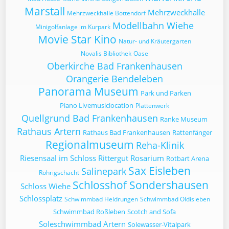
Marstall
Mehrzweckhalle
Mehrzweckhalle Bottendorf
Modellbahn Wiehe
Minigolfanlage im Kurpark
Movie Star Kino
Natur- und Kräutergarten
Novalis Bibliothek
Oase
Oberkirche Bad Frankenhausen
Orangerie Bendeleben
Panorama Museum
Park und Parken
Piano Livemusiclocation
Plattenwerk
Quellgrund Bad Frankenhausen
Ranke Museum
Rathaus Artern
Rathaus Bad Frankenhausen
Rattenfänger
Regionalmuseum
Reha-Klinik
Riesensaal im Schloss
Rittergut
Rosarium
Rotbart Arena
Sax Eisleben
Salinepark
Röhrigschacht
Schlosshof Sondershausen
Schloss Wiehe
Schlossplatz
Schwimmbad Heldrungen
Schwimmbad Oldisleben
Schwimmbad Roßleben
Scotch and Sofa
Soleschwimmbad Artern
Solewasser-Vitalpark