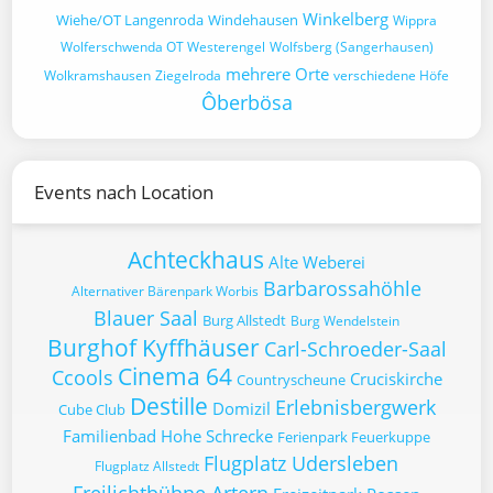
Winkelberg
Wiehe/OT Langenroda
Windehausen
Wippra
Wolferschwenda OT Westerengel
Wolfsberg (Sangerhausen)
mehrere Orte
Wolkramshausen
Ziegelroda
verschiedene Höfe
Ôberbösa
Events nach Location
Achteckhaus
Alte Weberei
Barbarossahöhle
Alternativer Bärenpark Worbis
Blauer Saal
Burg Allstedt
Burg Wendelstein
Burghof Kyffhäuser
Carl-Schroeder-Saal
Cinema 64
Ccools
Cruciskirche
Countryscheune
Destille
Erlebnisbergwerk
Domizil
Cube Club
Familienbad Hohe Schrecke
Ferienpark Feuerkuppe
Flugplatz Udersleben
Flugplatz Allstedt