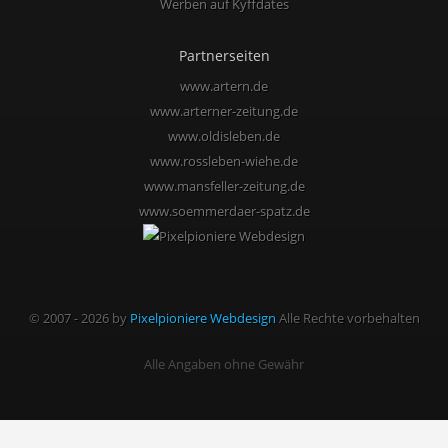
Werben auf Kyffdates
Partnerseiten
www.artern.de
www.arterner-zeitung.de
www.oldisleben.de
www.rossleben-wiehe.de
www.mansfeller-zeitung.de
www.soemmerdaer-spatz.de
© 2007 - 2026 by
Pixelpioniere Webdesign
Alle Rechte vorbehalten
Alle Angaben ohne Gewähr