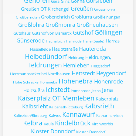
Gehofen
Gorsleben
Gonna
Gera
Glinz
Greußen
Greußen OT Kirchengel
Grossmonra
Großenehrich
Großfurra
Großleinungen
Großberndten
Großlohra
Großmonra
Großneuhausen
Göllingen
Gutshof
Gutshaus
Gutshof von Bismarck
Günserode
Harras
Hachelbich
Hainrode
Halle (Saale)
Hauteroda
Hauptstraße
Hasselfelde
Helbedündorf
Heldrungen,
Heldrung
Heldrungen
Hemleben
Hergisdorf
Hettstedt
Heygendorf
Herrmannsacker bei Nordhausen
Hohenebra
Hohenrode
Hohe Schrecke
Hoheneba
Ichstedt
Jena
Holzsußra
Immenrode
Jecha
Kaiserpfalz OT Memleben
Kaiserpfalz
Kalbsrieth
Kalbsrieht
Kalbsrieth-Ritteburg
Kannawurf
Kalwes
Kalbsrieth/Ritteburg
Katharinenrieth
Kelbra
Kindelbrück
Keula
Kirchworbis
Kloster Donndorf
Kloster-Donndorf