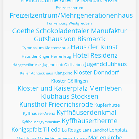
Freilichtbühne Artern
Freizeitpark Possen
Freizeitzentrum
Freizeitzentrum/Mehrgenerationenhaus
Funkenburg Westgreußen
Goethe Schokoladentaler Manufaktur
Gutshaus von Bismarck
Haus der Kunst
Gymnasium Klosterschule
Hotel Residenz
Haus der Ringer
Herrenkrug
Jugendclubhaus
Jugendclub Oldisleben
Hängeseilbrücke
Kloster Donndorf
Klangkino
Keller Achteckhaus
Kloster Göllingen
Kloster und Kaiserpfalz Memleben
Klubhaus Stocksen
Kunsthof Friedrichsrode
Kupferhütte
Kyffhäuserdenkmal
Kyffhäuser-Arena
Kyffhäusertherme
Kyffhäusergymnasium
Königspfalz Tilleda
La Rouge
Lohplatz
Lana Landhof
Marienkirche
Mad House
Marienkirche Sangerhausen