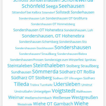
Schloss Sondershausen
Schönfeld
Seehausen
Seega
Sollstedt
Sonderhausen
Sittendorf bei Kelbra
Sittendorf
Sondershausen OT Großfurra
Sondershausen Loh
Sondershausen OT Himmelsberg
Sondershausen OT Hohenebra
Sondershausen, Loh
Sondershausen, OT Hohenebra
Sondershausen-Schernberg
Sondershausen-Sto
Sondershausen
Sondershausen-Stockhausen
Sondershausen/ Straußberg
Sondershausen/Bebra
Sondershausen/Possen
Sonderzüge zum Winzerfest
Sprötau
Steinthaleben
Steintaleben
Stolberg
Straußberg
Sömmerda
Südharz OT Roßla
Sundhausen
Südharz OT Stolberg
Südharz
Südharz OT Uftrungen
Tilleda
Udersleben
Unstrut
Trebra
Turnhalle
Voigtstedt
Unstrutbahn
Untergelgen
Wallhausen
Weimar
Westgreußen
Weißensee
Weißenschirmbach
Wiehe
Wiehe OT Garnbach
Wettelrode