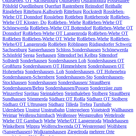
Oldisleben, OT Sachsenburg
Oldisleben
Ostramondra
Possenallee
Pölsfeld
Quedlinburg
Querfurt
Rastenberg
Reinsdorf
Reithalle
Ringleben
Ritteburg-Kalbsrieth
Ritteburg
Rockstedt
Rossleben-
Wiehe OT Donndorf
Rossleben
Rottleben
Rottleberode
Roßleben-
Wiehe OT Kloster- Do
Roßleben- Wiehe
Roßleben-Wiehe OT
Schönewerda
Roßleben-Wiehe OT Bottendorf
Roßleben-Wiehe OT
Donndorf
Roßleben-Wiehe OT Langenroda
Roßleben-Wiehe OT
Roßleben
Roßleben-Wiehe OT Wiehe
Roßleben-Wiehe
Roßleben-
Wiehe/OT Langenroda
Roßleben
Röblingen
Rüdigsdorfer Schweiz
Sachsenburg
Sangerhausen
Schloss Sondershausen
Schönewerda
Schönfeld
Seega
Seehausen
Sittendorf bei Kelbra
Sittendorf
Sollstedt
Sonderhausen
Sondershausen Loh
Sondershausen OT
Großfurra
Sondershausen OT Himmelsberg
Sondershausen OT
Hohenebra
Sondershausen, Loh
Sondershausen, OT Hohenebra
Sondershausen-Schernberg
Sondershausen-Sto
Sondershausen-
Stockhausen
Sondershausen
Sondershausen/ Straußberg
Sondershausen/Bebra
Sondershausen/Possen
Sonderzüge zum
Winzerfest
Sprötau
Steintaleben
Steinthaleben
Stolberg
Straußberg
Sundhausen
Sömmerda
Südharz OT Roßla
Südharz OT Stolberg
Südharz OT Uftrungen
Südharz
Tilleda
Trebra
Turnhalle
Udersleben
Unstrut
Unstrutbahn
Untergelgen
Voigtstedt
Wallhausen
Weimar
Weißenschirmbach
Weißensee
Westgreußen
Wettelrode
Wiehe OT Garnbach
Wiehe
Wiehe/OT Langenroda
Windehausen
Winkelberg
Wippra
Wolferschwenda OT Westerengel
Wolfsberg
(Sangerhausen)
Wolkramshausen
Ziegelroda
mehrere Orte