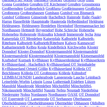
Gonna
Gorsleben
Greußen OT Kirchengel
Greußen
Grossmonra
Großberndten
Großenehrich
Großfurra
Großleinungen
Großlohra
Großmonra
Großneuhausen
Gutshaus
Gutshof von Bismarck
Gutshof
Göllingen
Günserode
Hachelbich
Hainrode
Halle (Saale)
Harras
Hasselfelde
Hauptstraße
Hauteroda
Helbedündorf
Heldrung
Heldrungen,
Heldrungen
Hemleben
Hergisdorf
Herrmannsacker bei
Nordhausen
Hettstedt
Heygendorf
Hohe Schrecke
Hoheneba
Hohenebra
Hohenrode
Holzsußra
Ichstedt
Immenrode
Jecha
Jena
Kaiserpfalz OT Memleben
Kaiserpfalz
Kalbsrieht
Kalbsrieth-
Ritteburg
Kalbsrieth
Kalbsrieth/Ritteburg
Kalwes
Kannawurf
Katharinenrieth
Kelbra
Keula
Kindelbrück
Kirchworbis
Kloster
Donndorf
Kloster-Donndorf
Klostermannsfeld
Klostermansfeld
Klostermansferld
Klostermnasfeld
Klosternannsfeld
Klotsemansfeld
Kraftsdorf
Kurpark
Kyffhäuser
Kyffhäuserdenkmal
Kyffhäuserkreis
Kyffhäuserland - Hachelbich
Kyffhäuserland OT Steinthalebe
Kyffhäuserland Ortsteil Göllin
Kyffhäuserland
Kölleda OT
Beichlingen
Kölleda OT Großmonra
Kölleda
Kühndorf
LEIMBACH/NDH
Landgrafrode
Langenroda
Laucha
Leimbach
Leinefelde-Worbis
Leipzig
Lossa
Lutherstadt Eisleben
Lützen
Mansfeld
Mauderode
Memleben
Möchpfiffel
Mönchpfiffel-
Nikolausrieth
Mönchpfiffel
Nausitz
Nebra
Neustadt
Niederbösa
Niederspier
Nohra
Nordausen
Nordhausen
OASE
OT Donndorf
OT Esperstedt
OT Langenroda
OT Seehausen
Oberhausen
Oberheldrungen
Oberheldrunggen
Obermehler
Obhausen
Oldislben