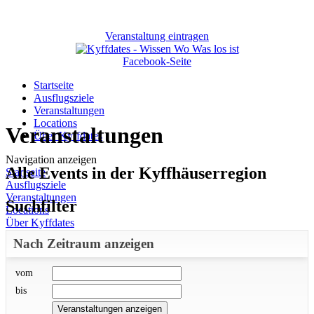
Veranstaltung eintragen
Facebook-Seite
Startseite
Ausflugsziele
Veranstaltungen
Locations
Veranstaltungen
Über Kyffdates
Navigation anzeigen
Alle Events in der Kyffhäuserregion
Startseite
Ausflugsziele
Veranstaltungen
Suchfilter
Locations
Über Kyffdates
Nach Zeitraum anzeigen
vom
bis