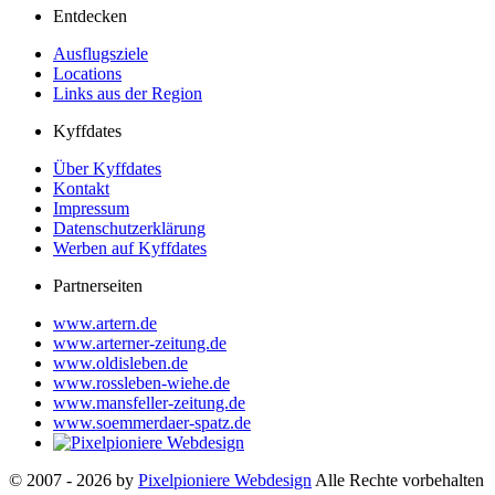
Entdecken
Ausflugsziele
Locations
Links aus der Region
Kyffdates
Über Kyffdates
Kontakt
Impressum
Datenschutzerklärung
Werben auf Kyffdates
Partnerseiten
www.artern.de
www.arterner-zeitung.de
www.oldisleben.de
www.rossleben-wiehe.de
www.mansfeller-zeitung.de
www.soemmerdaer-spatz.de
© 2007 - 2026 by
Pixelpioniere Webdesign
Alle Rechte vorbehalten