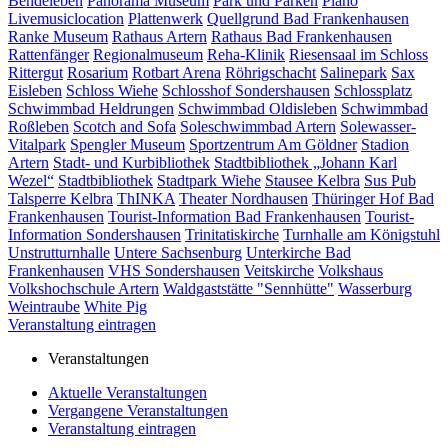
Bendeleben
Panorama Museum
Park und Parken
Piano
Livemusiclocation
Plattenwerk
Quellgrund Bad Frankenhausen
Ranke Museum
Rathaus Artern
Rathaus Bad Frankenhausen
Rattenfänger
Regionalmuseum
Reha-Klinik
Riesensaal im Schloss
Rittergut
Rosarium
Rotbart Arena
Röhrigschacht
Salinepark
Sax
Eisleben
Schloss Wiehe
Schlosshof Sondershausen
Schlossplatz
Schwimmbad Heldrungen
Schwimmbad Oldisleben
Schwimmbad
Roßleben
Scotch and Sofa
Soleschwimmbad Artern
Solewasser-
Vitalpark
Spengler Museum
Sportzentrum Am Göldner
Stadion
Artern
Stadt- und Kurbibliothek
Stadtbibliothek „Johann Karl
Wezel“
Stadtbibliothek
Stadtpark Wiehe
Stausee Kelbra
Sus Pub
Talsperre Kelbra
ThINKA
Theater Nordhausen
Thüringer Hof Bad
Frankenhausen
Tourist-Information Bad Frankenhausen
Tourist-
Information Sondershausen
Trinitatiskirche
Turnhalle am Königstuhl
Unstrutturnhalle
Untere Sachsenburg
Unterkirche Bad
Frankenhausen
VHS Sondershausen
Veitskirche
Volkshaus
Volkshochschule Artern
Waldgaststätte "Sennhütte"
Wasserburg
Weintraube
White Pig
Veranstaltung eintragen
Veranstaltungen
Aktuelle Veranstaltungen
Vergangene Veranstaltungen
Veranstaltung eintragen