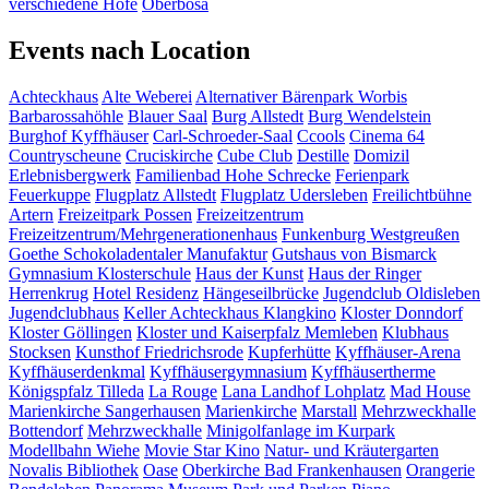
verschiedene Höfe
Ôberbösa
Events nach Location
Achteckhaus
Alte Weberei
Alternativer Bärenpark Worbis
Barbarossahöhle
Blauer Saal
Burg Allstedt
Burg Wendelstein
Burghof Kyffhäuser
Carl-Schroeder-Saal
Ccools
Cinema 64
Countryscheune
Cruciskirche
Cube Club
Destille
Domizil
Erlebnisbergwerk
Familienbad Hohe Schrecke
Ferienpark
Feuerkuppe
Flugplatz Allstedt
Flugplatz Udersleben
Freilichtbühne
Artern
Freizeitpark Possen
Freizeitzentrum
Freizeitzentrum/Mehrgenerationenhaus
Funkenburg Westgreußen
Goethe Schokoladentaler Manufaktur
Gutshaus von Bismarck
Gymnasium Klosterschule
Haus der Kunst
Haus der Ringer
Herrenkrug
Hotel Residenz
Hängeseilbrücke
Jugendclub Oldisleben
Jugendclubhaus
Keller Achteckhaus
Klangkino
Kloster Donndorf
Kloster Göllingen
Kloster und Kaiserpfalz Memleben
Klubhaus
Stocksen
Kunsthof Friedrichsrode
Kupferhütte
Kyffhäuser-Arena
Kyffhäuserdenkmal
Kyffhäusergymnasium
Kyffhäusertherme
Königspfalz Tilleda
La Rouge
Lana Landhof
Lohplatz
Mad House
Marienkirche Sangerhausen
Marienkirche
Marstall
Mehrzweckhalle
Bottendorf
Mehrzweckhalle
Minigolfanlage im Kurpark
Modellbahn Wiehe
Movie Star Kino
Natur- und Kräutergarten
Novalis Bibliothek
Oase
Oberkirche Bad Frankenhausen
Orangerie