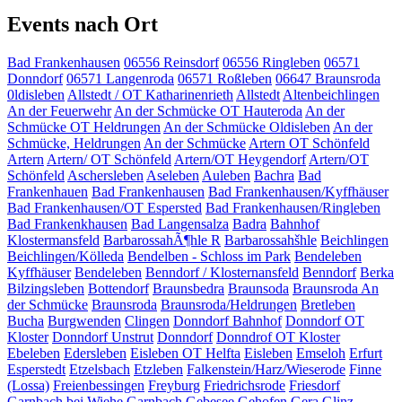
Events nach Ort
Bad Frankenhausen
06556 Reinsdorf
06556 Ringleben
06571
Donndorf
06571 Langenroda
06571 Roßleben
06647 Braunsroda
0ldisleben
Allstedt / OT Katharinenrieth
Allstedt
Altenbeichlingen
An der Feuerwehr
An der Schmücke OT Hauteroda
An der
Schmücke OT Heldrungen
An der Schmücke Oldisleben
An der
Schmücke, Heldrungen
An der Schmücke
Artern OT Schönfeld
Artern
Artern/ OT Schönfeld
Artern/OT Heygendorf
Artern/OT
Schönfeld
Aschersleben
Aseleben
Auleben
Bachra
Bad
Frankenhauen
Bad Frankenhausen
Bad Frankenhausen/Kyffhäuser
Bad Frankenhausen/OT Espersted
Bad Frankenhausen/Ringleben
Bad Frankenkhausen
Bad Langensalza
Badra
Bahnhof
Klostermansfeld
BarbarossahÃ¶hle R
Barbarossahšhle
Beichlingen
Beichlingen/Kölleda
Bendelben - Schloss im Park
Bendeleben
Kyffhäuser
Bendeleben
Benndorf / Klosternansfeld
Benndorf
Berka
Bilzingsleben
Bottendorf
Braunsbedra
Braunsoda
Braunsroda An
der Schmücke
Braunsroda
Braunsroda/Heldrungen
Bretleben
Bucha
Burgwenden
Clingen
Donndorf Bahnhof
Donndorf OT
Kloster
Donndorf Unstrut
Donndorf
Donndrof OT Kloster
Ebeleben
Edersleben
Eisleben OT Helfta
Eisleben
Emseloh
Erfurt
Esperstedt
Etzelsbach
Etzleben
Falkenstein/Harz/Wieserode
Finne
(Lossa)
Freienbessingen
Freyburg
Friedrichsrode
Friesdorf
Garnbach bei Wiehe
Garnbach
Gebesee
Gehofen
Gera
Glinz