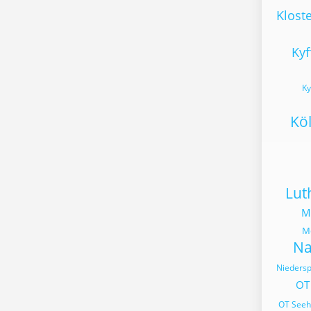
Klost
Kyf
Ky
Kö
Lut
M
Mö
Na
Niedersp
OT
OT See