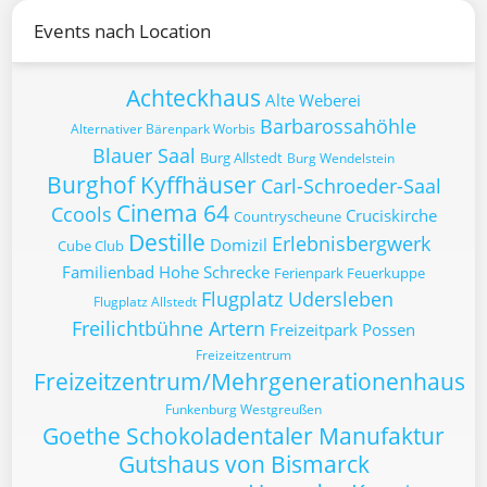
Events nach Location
Achteckhaus
Alte Weberei
Barbarossahöhle
Alternativer Bärenpark Worbis
Blauer Saal
Burg Allstedt
Burg Wendelstein
Burghof Kyffhäuser
Carl-Schroeder-Saal
Cinema 64
Ccools
Cruciskirche
Countryscheune
Destille
Erlebnisbergwerk
Domizil
Cube Club
Familienbad Hohe Schrecke
Ferienpark Feuerkuppe
Flugplatz Udersleben
Flugplatz Allstedt
Freilichtbühne Artern
Freizeitpark Possen
Freizeitzentrum
Freizeitzentrum/Mehrgenerationenhaus
Funkenburg Westgreußen
Goethe Schokoladentaler Manufaktur
Gutshaus von Bismarck