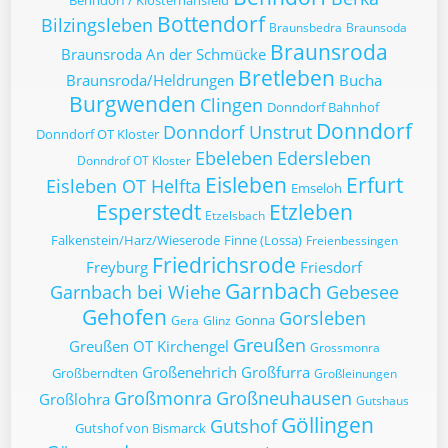
Benndorf / Klosternansfeld
Bottendorf
Bilzingsleben
Braunsbedra
Braunsoda
Braunsroda
Braunsroda An der Schmücke
Bretleben
Braunsroda/Heldrungen
Bucha
Burgwenden
Clingen
Donndorf Bahnhof
Donndorf
Donndorf Unstrut
Donndorf OT Kloster
Ebeleben
Edersleben
Donndrof OT Kloster
Eisleben
Erfurt
Eisleben OT Helfta
Emseloh
Esperstedt
Etzleben
Etzelsbach
Falkenstein/Harz/Wieserode
Finne (Lossa)
Freienbessingen
Friedrichsrode
Freyburg
Friesdorf
Garnbach
Garnbach bei Wiehe
Gebesee
Gehofen
Gorsleben
Gonna
Gera
Glinz
Greußen
Greußen OT Kirchengel
Grossmonra
Großenehrich
Großfurra
Großberndten
Großleinungen
Großmonra
Großneuhausen
Großlohra
Gutshaus
Göllingen
Gutshof
Gutshof von Bismarck