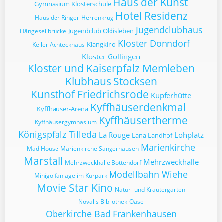
Haus der Kunst
Gymnasium Klosterschule
Hotel Residenz
Haus der Ringer
Herrenkrug
Jugendclubhaus
Jugendclub Oldisleben
Hängeseilbrücke
Kloster Donndorf
Klangkino
Keller Achteckhaus
Kloster Göllingen
Kloster und Kaiserpfalz Memleben
Klubhaus Stocksen
Kunsthof Friedrichsrode
Kupferhütte
Kyffhäuserdenkmal
Kyffhäuser-Arena
Kyffhäusertherme
Kyffhäusergymnasium
Königspfalz Tilleda
La Rouge
Lohplatz
Lana Landhof
Marienkirche
Mad House
Marienkirche Sangerhausen
Marstall
Mehrzweckhalle
Mehrzweckhalle Bottendorf
Modellbahn Wiehe
Minigolfanlage im Kurpark
Movie Star Kino
Natur- und Kräutergarten
Novalis Bibliothek
Oase
Oberkirche Bad Frankenhausen