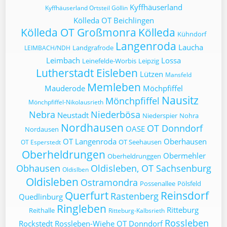
Kyffhäuserland
Kyffhäuserland Ortsteil Göllin
Kölleda OT Beichlingen
Kölleda OT Großmonra
Kölleda
Kühndorf
Langenroda
Laucha
Landgrafrode
LEIMBACH/NDH
Leimbach
Lossa
Leinefelde-Worbis
Leipzig
Lutherstadt Eisleben
Lützen
Mansfeld
Memleben
Mauderode
Möchpfiffel
Nausitz
Mönchpfiffel
Mönchpfiffel-Nikolausrieth
Nebra
Niederbösa
Neustadt
Niederspier
Nohra
Nordhausen
OT Donndorf
OASE
Nordausen
OT Langenroda
Oberhausen
OT Seehausen
OT Esperstedt
Oberheldrungen
Obermehler
Oberheldrunggen
Obhausen
Oldisleben, OT Sachsenburg
Oldislben
Oldisleben
Ostramondra
Possenallee
Pölsfeld
Querfurt
Reinsdorf
Rastenberg
Quedlinburg
Ringleben
Ritteburg
Reithalle
Ritteburg-Kalbsrieth
Rossleben
Rockstedt
Rossleben-Wiehe OT Donndorf