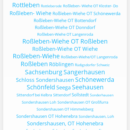
Rottleben
Roßleben- Wiehe OT Kloster- Do
Rottleberode
Roßleben- Wiehe
Roßleben-Wiehe OT Schönewerda
Roßleben-Wiehe OT Bottendorf
Roßleben-Wiehe OT Donndorf
Roßleben-Wiehe OT Langenroda
Roßleben-Wiehe OT Roßleben
Roßleben-Wiehe OT Wiehe
Roßleben-Wiehe
Roßleben-Wiehe/OT Langenroda
Roßleben
Röblingen
Rüdigsdorfer Schweiz
Sachsenburg
Sangerhausen
Schönewerda
Schloss Sondershausen
Schönfeld
Seehausen
Seega
Sollstedt
Sittendorf bei Kelbra
Sittendorf
Sonderhausen
Sondershausen Loh
Sondershausen OT Großfurra
Sondershausen OT Himmelsberg
Sondershausen OT Hohenebra
Sondershausen, Loh
Sondershausen, OT Hohenebra