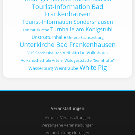
Tourist-Information Bad
Frankenhausen
Tourist-Information Sondershausen
Turnhalle am Königstuhl
Trinitatiskirche
Unstrutturnhalle
Untere Sachsenburg
Unterkirche Bad Frankenhausen
Veitskirche
Volkshaus
VHS Sondershausen
Volkshochschule Artern
Waldgaststätte "Sennhütte"
White Pig
Wasserburg
Weintraube
Veranstaltungen
Aktuelle Veranstaltungen
Vergangene Veranstaltungen
Veranstaltung eintragen