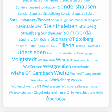
Sondershausen-Schernberg
Sondershausen-Sto
Sondershausen
Sondershausen-Stockhausen
Sondershausen/ Straußberg
Sondershausen/Bebra
Sondershausen/Possen
Sonderzüge zum Winzerfest
Sprötau
Steinthaleben
Steintaleben
Stolberg
Sömmerda
Straußberg
Sundhausen
Südharz OT Stolberg
Südharz OT Roßla
Tilleda
Südharz OT Uftrungen
Trebra
Turnhalle
Südharz
Udersleben
Unstrut
Unstrutbahn
Untergelgen
Voigtstedt
Weimar
Wallhausen
Weißenschirmbach
Westgreußen
Weißensee
Wettelrode
Wiehe
Wiehe OT Garnbach
Wiehe/OT Langenroda
Winkelberg
Wippra
Windehausen
Wolferschwenda OT Westerengel
Wolfsberg (Sangerhausen)
mehrere Orte
Ziegelroda
verschiedene Höfe
Wolkramshausen
Ôberbösa