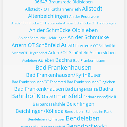
06647 Braunsroda
0ldisleben
Allstedt
Allstedt / OT Katharinenrieth
Altenbeichlingen
An der Feuerwehr
An der Schmücke OT Hauteroda
An der Schmücke OT Heldrungen
An der Schmücke Oldisleben
An der Schmücke
An der Schmücke, Heldrungen
Artern
Artern OT Schönfeld
Artern/ OT Schönfeld
Artern/OT Schönfeld
Aschersleben
Artern/OT Heygendorf
Bachra
Auleben
Bad Frankenhauen
Aseleben
Bad Frankenhausen
Bad Frankenhausen/Kyffhäuser
Bad Frankenhausen/OT Espersted
Bad Frankenhausen/Ringleben
Bad Frankenkhausen
Badra
Bad Langensalza
Bahnhof Klostermansfeld
BarbarossahÃ¶hle R
Beichlingen
Barbarossahšhle
Beichlingen/Kölleda
Bendelben - Schloss im Park
Bendeleben
Bendeleben Kyffhäuser
Benndorf
Berka