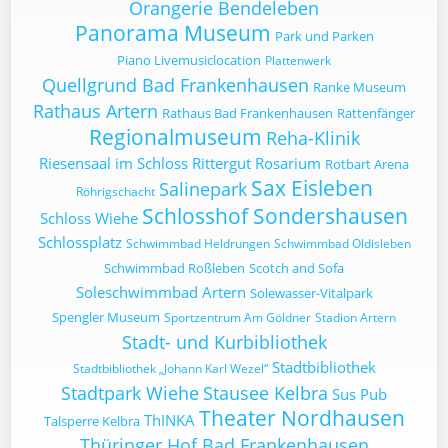
Orangerie Bendeleben
Panorama Museum
Park und Parken
Piano Livemusiclocation
Plattenwerk
Quellgrund Bad Frankenhausen
Ranke Museum
Rathaus Artern
Rathaus Bad Frankenhausen
Rattenfänger
Regionalmuseum
Reha-Klinik
Riesensaal im Schloss
Rittergut
Rosarium
Rotbart Arena
Sax Eisleben
Salinepark
Röhrigschacht
Schlosshof Sondershausen
Schloss Wiehe
Schlossplatz
Schwimmbad Heldrungen
Schwimmbad Oldisleben
Schwimmbad Roßleben
Scotch and Sofa
Soleschwimmbad Artern
Solewasser-Vitalpark
Spengler Museum
Sportzentrum Am Göldner
Stadion Artern
Stadt- und Kurbibliothek
Stadtbibliothek
Stadtbibliothek „Johann Karl Wezel“
Stadtpark Wiehe
Stausee Kelbra
Sus Pub
Theater Nordhausen
ThINKA
Talsperre Kelbra
Thüringer Hof Bad Frankenhausen