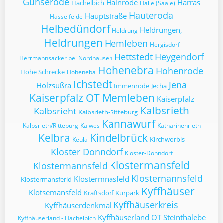
Günserode
Hainrode
Harras
Hachelbich
Halle (Saale)
Hauteroda
Hauptstraße
Hasselfelde
Helbedündorf
Heldrungen,
Heldrung
Heldrungen
Hemleben
Hergisdorf
Hettstedt
Heygendorf
Herrmannsacker bei Nordhausen
Hohenebra
Hohenrode
Hohe Schrecke
Hoheneba
Ichstedt
Jena
Holzsußra
Immenrode
Jecha
Kaiserpfalz OT Memleben
Kaiserpfalz
Kalbsrieth
Kalbsrieht
Kalbsrieth-Ritteburg
Kannawurf
Kalbsrieth/Ritteburg
Kalwes
Katharinenrieth
Kelbra
Kindelbrück
Kirchworbis
Keula
Kloster Donndorf
Kloster-Donndorf
Klostermansfeld
Klostermannsfeld
Klosternannsfeld
Klostermnasfeld
Klostermansferld
Kyffhäuser
Klotsemansfeld
Kraftsdorf
Kurpark
Kyffhäuserkreis
Kyffhäuserdenkmal
Kyffhäuserland OT Steinthalebe
Kyffhäuserland - Hachelbich