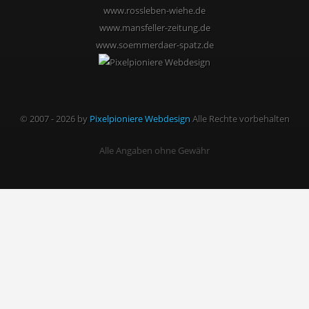
www.rossleben-wiehe.de
www.mansfeller-zeitung.de
www.soemmerdaer-spatz.de
© 2007 - 2026 by
Pixelpioniere Webdesign
Alle Rechte vorbehalten
Alle Angaben ohne Gewähr