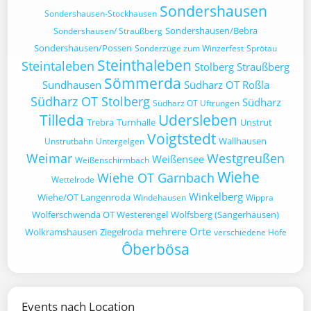
Sondershausen
Sondershausen-Stockhausen
Sondershausen/Bebra
Sondershausen/ Straußberg
Sondershausen/Possen
Sonderzüge zum Winzerfest
Sprötau
Steinthaleben
Steintaleben
Stolberg
Straußberg
Sömmerda
Sundhausen
Südharz OT Roßla
Südharz OT Stolberg
Südharz
Südharz OT Uftrungen
Tilleda
Udersleben
Trebra
Turnhalle
Unstrut
Voigtstedt
Wallhausen
Unstrutbahn
Untergelgen
Weimar
Westgreußen
Weißensee
Weißenschirmbach
Wiehe
Wiehe OT Garnbach
Wettelrode
Winkelberg
Wiehe/OT Langenroda
Windehausen
Wippra
Wolferschwenda OT Westerengel
Wolfsberg (Sangerhausen)
mehrere Orte
Wolkramshausen
Ziegelroda
verschiedene Höfe
Ôberbösa
Events nach Location