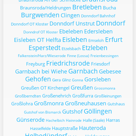
Bretleben
Braunsroda/Heldrungen
Bucha
Burgwenden
Clingen
Donndorf Bahnhof
Donndorf
Donndorf Unstrut
Donndorf OT Kloster
Ebeleben
Edersleben
Donndrof OT Kloster
Eisleben
Erfurt
Eisleben OT Helfta
Emseloh
Esperstedt
Etzleben
Etzelsbach
Falkenstein/Harz/Wieserode
Finne (Lossa)
Freienbessingen
Friedrichsrode
Freyburg
Friesdorf
Garnbach
Garnbach bei Wiehe
Gebesee
Gehofen
Gorsleben
Gera
Glinz
Gonna
Greußen
Greußen OT Kirchengel
Grossmonra
Großenehrich
Großfurra
Großberndten
Großleinungen
Großmonra
Großneuhausen
Großlohra
Gutshaus
Göllingen
Gutshof
Gutshof von Bismarck
Günserode
Harras
Halle (Saale)
Hachelbich
Hainrode
Hauteroda
Hauptstraße
Hasselfelde
Helbedündorf