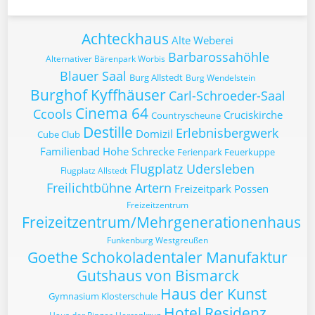
Achteckhaus
Alte Weberei
Barbarossahöhle
Alternativer Bärenpark Worbis
Blauer Saal
Burg Allstedt
Burg Wendelstein
Burghof Kyffhäuser
Carl-Schroeder-Saal
Cinema 64
Ccools
Cruciskirche
Countryscheune
Destille
Erlebnisbergwerk
Domizil
Cube Club
Familienbad Hohe Schrecke
Ferienpark Feuerkuppe
Flugplatz Udersleben
Flugplatz Allstedt
Freilichtbühne Artern
Freizeitpark Possen
Freizeitzentrum
Freizeitzentrum/Mehrgenerationenhaus
Funkenburg Westgreußen
Goethe Schokoladentaler Manufaktur
Gutshaus von Bismarck
Haus der Kunst
Gymnasium Klosterschule
Hotel Residenz