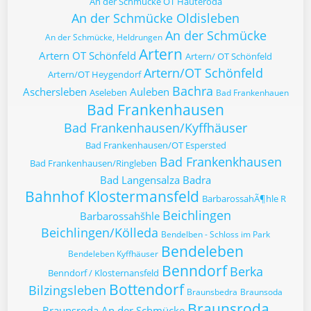
An der Schmücke OT Hauteroda
An der Schmücke Oldisleben
An der Schmücke
An der Schmücke, Heldrungen
Artern
Artern OT Schönfeld
Artern/ OT Schönfeld
Artern/OT Schönfeld
Artern/OT Heygendorf
Bachra
Aschersleben
Auleben
Aseleben
Bad Frankenhauen
Bad Frankenhausen
Bad Frankenhausen/Kyffhäuser
Bad Frankenhausen/OT Espersted
Bad Frankenkhausen
Bad Frankenhausen/Ringleben
Bad Langensalza
Badra
Bahnhof Klostermansfeld
BarbarossahÃ¶hle R
Beichlingen
Barbarossahšhle
Beichlingen/Kölleda
Bendelben - Schloss im Park
Bendeleben
Bendeleben Kyffhäuser
Benndorf
Berka
Benndorf / Klosternansfeld
Bottendorf
Bilzingsleben
Braunsbedra
Braunsoda
Braunsroda
Braunsroda An der Schmücke