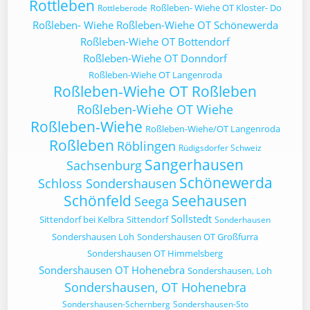
Rottleben
Roßleben- Wiehe OT Kloster- Do
Rottleberode
Roßleben- Wiehe
Roßleben-Wiehe OT Schönewerda
Roßleben-Wiehe OT Bottendorf
Roßleben-Wiehe OT Donndorf
Roßleben-Wiehe OT Langenroda
Roßleben-Wiehe OT Roßleben
Roßleben-Wiehe OT Wiehe
Roßleben-Wiehe
Roßleben-Wiehe/OT Langenroda
Roßleben
Röblingen
Rüdigsdorfer Schweiz
Sangerhausen
Sachsenburg
Schönewerda
Schloss Sondershausen
Schönfeld
Seehausen
Seega
Sollstedt
Sittendorf bei Kelbra
Sittendorf
Sonderhausen
Sondershausen Loh
Sondershausen OT Großfurra
Sondershausen OT Himmelsberg
Sondershausen OT Hohenebra
Sondershausen, Loh
Sondershausen, OT Hohenebra
Sondershausen-Schernberg
Sondershausen-Sto