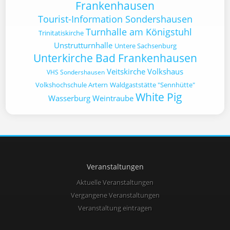
Frankenhausen
Tourist-Information Sondershausen
Turnhalle am Königstuhl
Trinitatiskirche
Unstrutturnhalle
Untere Sachsenburg
Unterkirche Bad Frankenhausen
Veitskirche
Volkshaus
VHS Sondershausen
Volkshochschule Artern
Waldgaststätte "Sennhütte"
White Pig
Wasserburg
Weintraube
Veranstaltungen
Aktuelle Veranstaltungen
Vergangene Veranstaltungen
Veranstaltung eintragen