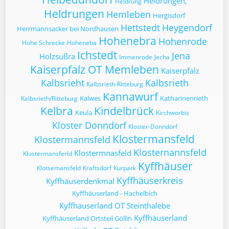
Heldrungen,
Heldrung
Heldrungen
Hemleben
Hergisdorf
Hettstedt
Heygendorf
Herrmannsacker bei Nordhausen
Hohenebra
Hohenrode
Hohe Schrecke
Hoheneba
Ichstedt
Jena
Holzsußra
Immenrode
Jecha
Kaiserpfalz OT Memleben
Kaiserpfalz
Kalbsrieht
Kalbsrieth
Kalbsrieth-Ritteburg
Kannawurf
Kalwes
Katharinenrieth
Kalbsrieth/Ritteburg
Kelbra
Kindelbrück
Keula
Kirchworbis
Kloster Donndorf
Kloster-Donndorf
Klostermansfeld
Klostermannsfeld
Klosternannsfeld
Klostermnasfeld
Klostermansferld
Kyffhäuser
Klotsemansfeld
Kraftsdorf
Kurpark
Kyffhäuserkreis
Kyffhäuserdenkmal
Kyffhäuserland - Hachelbich
Kyffhäuserland OT Steinthalebe
Kyffhäuserland
Kyffhäuserland Ortsteil Göllin