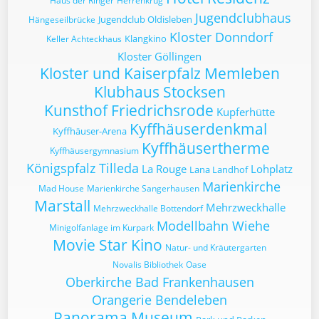
Haus der Ringer
Herrenkrug
Jugendclubhaus
Jugendclub Oldisleben
Hängeseilbrücke
Kloster Donndorf
Klangkino
Keller Achteckhaus
Kloster Göllingen
Kloster und Kaiserpfalz Memleben
Klubhaus Stocksen
Kunsthof Friedrichsrode
Kupferhütte
Kyffhäuserdenkmal
Kyffhäuser-Arena
Kyffhäusertherme
Kyffhäusergymnasium
Königspfalz Tilleda
La Rouge
Lohplatz
Lana Landhof
Marienkirche
Mad House
Marienkirche Sangerhausen
Marstall
Mehrzweckhalle
Mehrzweckhalle Bottendorf
Modellbahn Wiehe
Minigolfanlage im Kurpark
Movie Star Kino
Natur- und Kräutergarten
Novalis Bibliothek
Oase
Oberkirche Bad Frankenhausen
Orangerie Bendeleben
Panorama Museum