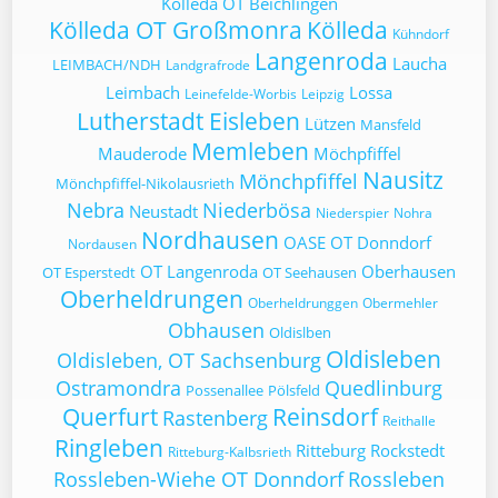
Kölleda OT Beichlingen
Kölleda OT Großmonra
Kölleda
Kühndorf
Langenroda
Laucha
LEIMBACH/NDH
Landgrafrode
Leimbach
Lossa
Leinefelde-Worbis
Leipzig
Lutherstadt Eisleben
Lützen
Mansfeld
Memleben
Mauderode
Möchpfiffel
Nausitz
Mönchpfiffel
Mönchpfiffel-Nikolausrieth
Nebra
Niederbösa
Neustadt
Niederspier
Nohra
Nordhausen
OASE
OT Donndorf
Nordausen
OT Langenroda
Oberhausen
OT Esperstedt
OT Seehausen
Oberheldrungen
Oberheldrunggen
Obermehler
Obhausen
Oldislben
Oldisleben
Oldisleben, OT Sachsenburg
Ostramondra
Quedlinburg
Possenallee
Pölsfeld
Querfurt
Reinsdorf
Rastenberg
Reithalle
Ringleben
Ritteburg
Rockstedt
Ritteburg-Kalbsrieth
Rossleben-Wiehe OT Donndorf
Rossleben