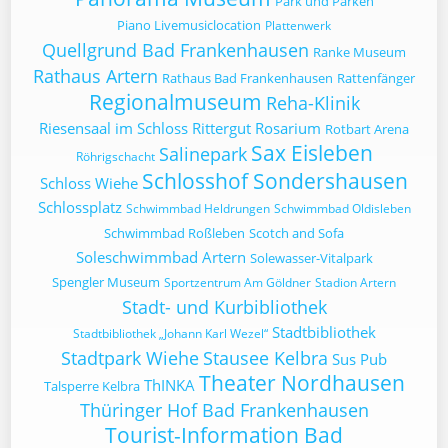
Park und Parken
Piano Livemusiclocation
Plattenwerk
Quellgrund Bad Frankenhausen
Ranke Museum
Rathaus Artern
Rathaus Bad Frankenhausen
Rattenfänger
Regionalmuseum
Reha-Klinik
Riesensaal im Schloss
Rittergut
Rosarium
Rotbart Arena
Sax Eisleben
Salinepark
Röhrigschacht
Schlosshof Sondershausen
Schloss Wiehe
Schlossplatz
Schwimmbad Heldrungen
Schwimmbad Oldisleben
Schwimmbad Roßleben
Scotch and Sofa
Soleschwimmbad Artern
Solewasser-Vitalpark
Spengler Museum
Sportzentrum Am Göldner
Stadion Artern
Stadt- und Kurbibliothek
Stadtbibliothek
Stadtbibliothek „Johann Karl Wezel“
Stadtpark Wiehe
Stausee Kelbra
Sus Pub
Theater Nordhausen
ThINKA
Talsperre Kelbra
Thüringer Hof Bad Frankenhausen
Tourist-Information Bad