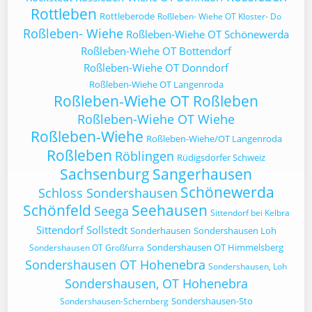
Rottleben
Rottleberode
Roßleben- Wiehe OT Kloster- Do
Roßleben- Wiehe
Roßleben-Wiehe OT Schönewerda
Roßleben-Wiehe OT Bottendorf
Roßleben-Wiehe OT Donndorf
Roßleben-Wiehe OT Langenroda
Roßleben-Wiehe OT Roßleben
Roßleben-Wiehe OT Wiehe
Roßleben-Wiehe
Roßleben-Wiehe/OT Langenroda
Roßleben
Röblingen
Rüdigsdorfer Schweiz
Sachsenburg
Sangerhausen
Schönewerda
Schloss Sondershausen
Schönfeld
Seehausen
Seega
Sittendorf bei Kelbra
Sittendorf
Sollstedt
Sonderhausen
Sondershausen Loh
Sondershausen OT Himmelsberg
Sondershausen OT Großfurra
Sondershausen OT Hohenebra
Sondershausen, Loh
Sondershausen, OT Hohenebra
Sondershausen-Sto
Sondershausen-Schernberg