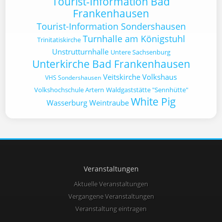
Tourist-Information Bad
Frankenhausen
Tourist-Information Sondershausen
Turnhalle am Königstuhl
Trinitatiskirche
Unstrutturnhalle
Untere Sachsenburg
Unterkirche Bad Frankenhausen
Veitskirche
Volkshaus
VHS Sondershausen
Volkshochschule Artern
Waldgaststätte "Sennhütte"
White Pig
Wasserburg
Weintraube
Veranstaltungen
Aktuelle Veranstaltungen
Vergangene Veranstaltungen
Veranstaltung eintragen