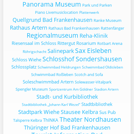
Panorama Museum
Park und Parken
Piano Livemusiclocation
Plattenwerk
Quellgrund Bad Frankenhausen
Ranke Museum
Rathaus Artern
Rathaus Bad Frankenhausen
Rattenfänger
Regionalmuseum
Reha-Klinik
Riesensaal im Schloss
Rittergut
Rosarium
Rotbart Arena
Sax Eisleben
Salinepark
Röhrigschacht
Schlosshof Sondershausen
Schloss Wiehe
Schlossplatz
Schwimmbad Heldrungen
Schwimmbad Oldisleben
Schwimmbad Roßleben
Scotch and Sofa
Soleschwimmbad Artern
Solewasser-Vitalpark
Spengler Museum
Sportzentrum Am Göldner
Stadion Artern
Stadt- und Kurbibliothek
Stadtbibliothek
Stadtbibliothek „Johann Karl Wezel“
Stadtpark Wiehe
Stausee Kelbra
Sus Pub
Theater Nordhausen
ThINKA
Talsperre Kelbra
Thüringer Hof Bad Frankenhausen