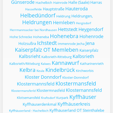
Günserode
Halle (Saale)
Harras
Hachelbich
Hainrode
Hauteroda
Hauptstraße
Hasselfelde
Helbedündorf
Heldrungen,
Heldrung
Heldrungen
Hemleben
Hergisdorf
Hettstedt
Heygendorf
Herrmannsacker bei Nordhausen
Hohenebra
Hohenrode
Hohe Schrecke
Hoheneba
Ichstedt
Jena
Holzsußra
Immenrode
Jecha
Kaiserpfalz OT Memleben
Kaiserpfalz
Kalbsrieht
Kalbsrieth
Kalbsrieth-Ritteburg
Kannawurf
Kalbsrieth/Ritteburg
Katharinenrieth
Kalwes
Kelbra
Kindelbrück
Kirchworbis
Keula
Kloster Donndorf
Kloster-Donndorf
Klostermansfeld
Klostermannsfeld
Klosternannsfeld
Klostermnasfeld
Klostermansferld
Kyffhäuser
Klotsemansfeld
Kurpark
Kraftsdorf
Kyffhäuserkreis
Kyffhäuserdenkmal
Kyffhäuserland OT Steinthalebe
Kyffhäuserland - Hachelbich