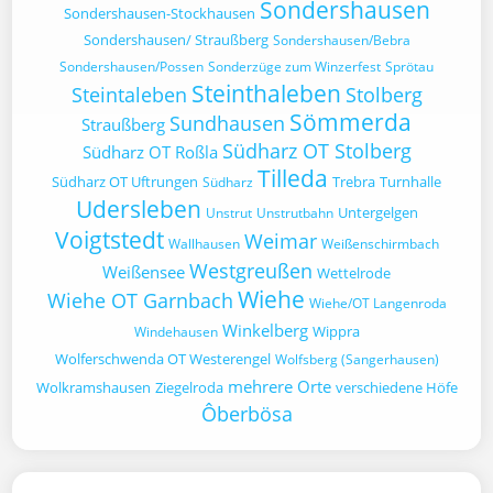
Sondershausen
Sondershausen-Stockhausen
Sondershausen/ Straußberg
Sondershausen/Bebra
Sondershausen/Possen
Sonderzüge zum Winzerfest
Sprötau
Steinthaleben
Steintaleben
Stolberg
Sömmerda
Sundhausen
Straußberg
Südharz OT Stolberg
Südharz OT Roßla
Tilleda
Südharz OT Uftrungen
Trebra
Turnhalle
Südharz
Udersleben
Untergelgen
Unstrut
Unstrutbahn
Voigtstedt
Weimar
Wallhausen
Weißenschirmbach
Westgreußen
Weißensee
Wettelrode
Wiehe
Wiehe OT Garnbach
Wiehe/OT Langenroda
Winkelberg
Wippra
Windehausen
Wolferschwenda OT Westerengel
Wolfsberg (Sangerhausen)
mehrere Orte
Wolkramshausen
Ziegelroda
verschiedene Höfe
Ôberbösa