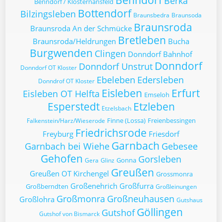
Benndorf
Berka
Benndorf / Klosternansfeld
Bottendorf
Bilzingsleben
Braunsbedra
Braunsoda
Braunsroda
Braunsroda An der Schmücke
Bretleben
Braunsroda/Heldrungen
Bucha
Burgwenden
Clingen
Donndorf Bahnhof
Donndorf
Donndorf Unstrut
Donndorf OT Kloster
Ebeleben
Edersleben
Donndrof OT Kloster
Eisleben
Erfurt
Eisleben OT Helfta
Emseloh
Esperstedt
Etzleben
Etzelsbach
Finne (Lossa)
Freienbessingen
Falkenstein/Harz/Wieserode
Friedrichsrode
Freyburg
Friesdorf
Garnbach
Garnbach bei Wiehe
Gebesee
Gehofen
Gorsleben
Gonna
Gera
Glinz
Greußen
Greußen OT Kirchengel
Grossmonra
Großenehrich
Großfurra
Großberndten
Großleinungen
Großmonra
Großneuhausen
Großlohra
Gutshaus
Göllingen
Gutshof
Gutshof von Bismarck