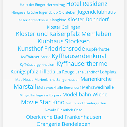
Hotel Residenz
Haus der Ringer
Herrenkrug
Jugendclubhaus
Jugendclub Oldisleben
Hängeseilbrücke
Kloster Donndorf
Klangkino
Keller Achteckhaus
Kloster Göllingen
Kloster und Kaiserpfalz Memleben
Klubhaus Stocksen
Kunsthof Friedrichsrode
Kupferhütte
Kyffhäuserdenkmal
Kyffhäuser-Arena
Kyffhäusertherme
Kyffhäusergymnasium
Königspfalz Tilleda
La Rouge
Lohplatz
Lana Landhof
Marienkirche
Mad House
Marienkirche Sangerhausen
Marstall
Mehrzweckhalle
Mehrzweckhalle Bottendorf
Modellbahn Wiehe
Minigolfanlage im Kurpark
Movie Star Kino
Natur- und Kräutergarten
Novalis Bibliothek
Oase
Oberkirche Bad Frankenhausen
Orangerie Bendeleben