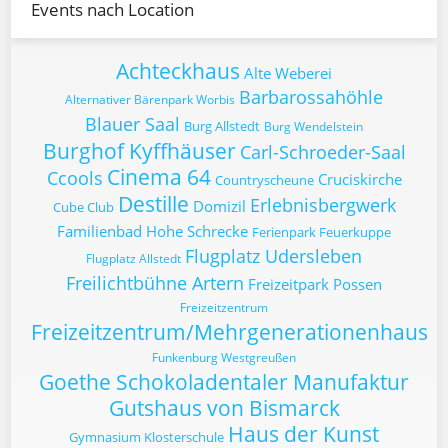
Events nach Location
Achteckhaus
Alte Weberei
Barbarossahöhle
Alternativer Bärenpark Worbis
Blauer Saal
Burg Allstedt
Burg Wendelstein
Burghof Kyffhäuser
Carl-Schroeder-Saal
Cinema 64
Ccools
Cruciskirche
Countryscheune
Destille
Erlebnisbergwerk
Domizil
Cube Club
Familienbad Hohe Schrecke
Ferienpark Feuerkuppe
Flugplatz Udersleben
Flugplatz Allstedt
Freilichtbühne Artern
Freizeitpark Possen
Freizeitzentrum
Freizeitzentrum/Mehrgenerationenhaus
Funkenburg Westgreußen
Goethe Schokoladentaler Manufaktur
Gutshaus von Bismarck
Haus der Kunst
Gymnasium Klosterschule