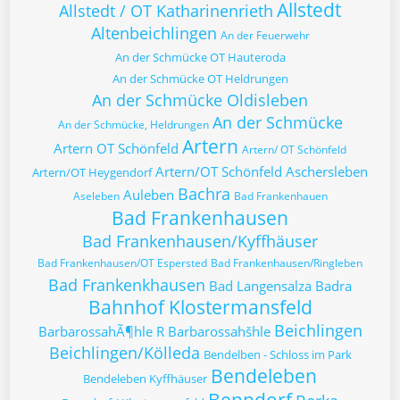
Allstedt
Allstedt / OT Katharinenrieth
Altenbeichlingen
An der Feuerwehr
An der Schmücke OT Hauteroda
An der Schmücke OT Heldrungen
An der Schmücke Oldisleben
An der Schmücke
An der Schmücke, Heldrungen
Artern
Artern OT Schönfeld
Artern/ OT Schönfeld
Artern/OT Schönfeld
Aschersleben
Artern/OT Heygendorf
Bachra
Auleben
Aseleben
Bad Frankenhauen
Bad Frankenhausen
Bad Frankenhausen/Kyffhäuser
Bad Frankenhausen/OT Espersted
Bad Frankenhausen/Ringleben
Bad Frankenkhausen
Bad Langensalza
Badra
Bahnhof Klostermansfeld
Beichlingen
BarbarossahÃ¶hle R
Barbarossahšhle
Beichlingen/Kölleda
Bendelben - Schloss im Park
Bendeleben
Bendeleben Kyffhäuser