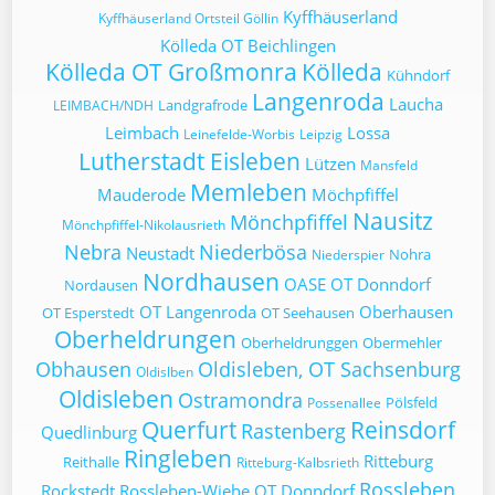
Kyffhäuserland
Kyffhäuserland Ortsteil Göllin
Kölleda OT Beichlingen
Kölleda OT Großmonra
Kölleda
Kühndorf
Langenroda
Laucha
Landgrafrode
LEIMBACH/NDH
Leimbach
Lossa
Leinefelde-Worbis
Leipzig
Lutherstadt Eisleben
Lützen
Mansfeld
Memleben
Mauderode
Möchpfiffel
Nausitz
Mönchpfiffel
Mönchpfiffel-Nikolausrieth
Nebra
Niederbösa
Neustadt
Nohra
Niederspier
Nordhausen
OASE
OT Donndorf
Nordausen
OT Langenroda
Oberhausen
OT Esperstedt
OT Seehausen
Oberheldrungen
Oberheldrunggen
Obermehler
Obhausen
Oldisleben, OT Sachsenburg
Oldislben
Oldisleben
Ostramondra
Pölsfeld
Possenallee
Querfurt
Reinsdorf
Rastenberg
Quedlinburg
Ringleben
Ritteburg
Reithalle
Ritteburg-Kalbsrieth
Rossleben
Rockstedt
Rossleben-Wiehe OT Donndorf