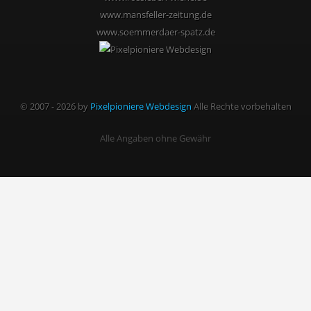
www.mansfeller-zeitung.de
www.soemmerdaer-spatz.de
© 2007 - 2026 by
Pixelpioniere Webdesign
Alle Rechte vorbehalten
Alle Angaben ohne Gewähr