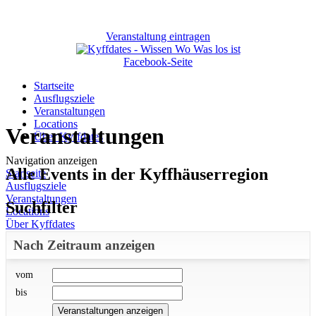
Veranstaltung eintragen
Facebook-Seite
Startseite
Ausflugsziele
Veranstaltungen
Locations
Veranstaltungen
Über Kyffdates
Navigation anzeigen
Alle Events in der Kyffhäuserregion
Startseite
Ausflugsziele
Veranstaltungen
Suchfilter
Locations
Über Kyffdates
Nach Zeitraum anzeigen
vom
bis