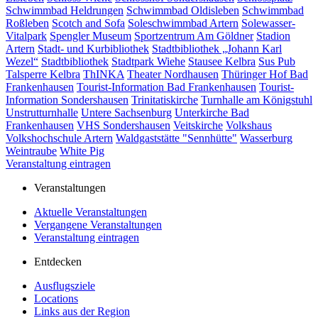
Schwimmbad Heldrungen
Schwimmbad Oldisleben
Schwimmbad
Roßleben
Scotch and Sofa
Soleschwimmbad Artern
Solewasser-
Vitalpark
Spengler Museum
Sportzentrum Am Göldner
Stadion
Artern
Stadt- und Kurbibliothek
Stadtbibliothek „Johann Karl
Wezel“
Stadtbibliothek
Stadtpark Wiehe
Stausee Kelbra
Sus Pub
Talsperre Kelbra
ThINKA
Theater Nordhausen
Thüringer Hof Bad
Frankenhausen
Tourist-Information Bad Frankenhausen
Tourist-
Information Sondershausen
Trinitatiskirche
Turnhalle am Königstuhl
Unstrutturnhalle
Untere Sachsenburg
Unterkirche Bad
Frankenhausen
VHS Sondershausen
Veitskirche
Volkshaus
Volkshochschule Artern
Waldgaststätte "Sennhütte"
Wasserburg
Weintraube
White Pig
Veranstaltung eintragen
Veranstaltungen
Aktuelle Veranstaltungen
Vergangene Veranstaltungen
Veranstaltung eintragen
Entdecken
Ausflugsziele
Locations
Links aus der Region