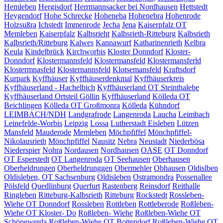
Hemleben
Hergisdorf
Herrmannsacker bei Nordhausen
Hettstedt
Heygendorf
Hohe Schrecke
Hoheneba
Hohenebra
Hohenrode
Holzsußra
Ichstedt
Immenrode
Jecha
Jena
Kaiserpfalz OT
Memleben
Kaiserpfalz
Kalbsrieht
Kalbsrieth-Ritteburg
Kalbsrieth
Kalbsrieth/Ritteburg
Kalwes
Kannawurf
Katharinenrieth
Kelbra
Keula
Kindelbrück
Kirchworbis
Kloster Donndorf
Kloster-
Donndorf
Klostermannsfeld
Klostermansfeld
Klostermansferld
Klostermnasfeld
Klosternannsfeld
Klotsemansfeld
Kraftsdorf
Kurpark
Kyffhäuser
Kyffhäuserdenkmal
Kyffhäuserkreis
Kyffhäuserland - Hachelbich
Kyffhäuserland OT Steinthalebe
Kyffhäuserland Ortsteil Göllin
Kyffhäuserland
Kölleda OT
Beichlingen
Kölleda OT Großmonra
Kölleda
Kühndorf
LEIMBACH/NDH
Landgrafrode
Langenroda
Laucha
Leimbach
Leinefelde-Worbis
Leipzig
Lossa
Lutherstadt Eisleben
Lützen
Mansfeld
Mauderode
Memleben
Möchpfiffel
Mönchpfiffel-
Nikolausrieth
Mönchpfiffel
Nausitz
Nebra
Neustadt
Niederbösa
Niederspier
Nohra
Nordausen
Nordhausen
OASE
OT Donndorf
OT Esperstedt
OT Langenroda
OT Seehausen
Oberhausen
Oberheldrungen
Oberheldrunggen
Obermehler
Obhausen
Oldislben
Oldisleben, OT Sachsenburg
Oldisleben
Ostramondra
Possenallee
Pölsfeld
Quedlinburg
Querfurt
Rastenberg
Reinsdorf
Reithalle
Ringleben
Ritteburg-Kalbsrieth
Ritteburg
Rockstedt
Rossleben-
Wiehe OT Donndorf
Rossleben
Rottleben
Rottleberode
Roßleben-
Wiehe OT Kloster- Do
Roßleben- Wiehe
Roßleben-Wiehe OT
Schönewerda
Roßleben-Wiehe OT Bottendorf
Roßleben-Wiehe OT