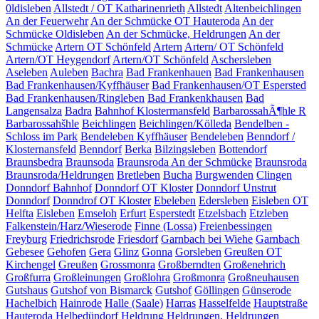
0ldisleben
Allstedt / OT Katharinenrieth
Allstedt
Altenbeichlingen
An der Feuerwehr
An der Schmücke OT Hauteroda
An der
Schmücke Oldisleben
An der Schmücke, Heldrungen
An der
Schmücke
Artern OT Schönfeld
Artern
Artern/ OT Schönfeld
Artern/OT Heygendorf
Artern/OT Schönfeld
Aschersleben
Aseleben
Auleben
Bachra
Bad Frankenhauen
Bad Frankenhausen
Bad Frankenhausen/Kyffhäuser
Bad Frankenhausen/OT Espersted
Bad Frankenhausen/Ringleben
Bad Frankenkhausen
Bad
Langensalza
Badra
Bahnhof Klostermansfeld
BarbarossahÃ¶hle R
Barbarossahšhle
Beichlingen
Beichlingen/Kölleda
Bendelben -
Schloss im Park
Bendeleben Kyffhäuser
Bendeleben
Benndorf /
Klosternansfeld
Benndorf
Berka
Bilzingsleben
Bottendorf
Braunsbedra
Braunsoda
Braunsroda An der Schmücke
Braunsroda
Braunsroda/Heldrungen
Bretleben
Bucha
Burgwenden
Clingen
Donndorf Bahnhof
Donndorf OT Kloster
Donndorf Unstrut
Donndorf
Donndrof OT Kloster
Ebeleben
Edersleben
Eisleben OT
Helfta
Eisleben
Emseloh
Erfurt
Esperstedt
Etzelsbach
Etzleben
Falkenstein/Harz/Wieserode
Finne (Lossa)
Freienbessingen
Freyburg
Friedrichsrode
Friesdorf
Garnbach bei Wiehe
Garnbach
Gebesee
Gehofen
Gera
Glinz
Gonna
Gorsleben
Greußen OT
Kirchengel
Greußen
Grossmonra
Großberndten
Großenehrich
Großfurra
Großleinungen
Großlohra
Großmonra
Großneuhausen
Gutshaus
Gutshof von Bismarck
Gutshof
Göllingen
Günserode
Hachelbich
Hainrode
Halle (Saale)
Harras
Hasselfelde
Hauptstraße
Hauteroda
Helbedündorf
Heldrung
Heldrungen,
Heldrungen