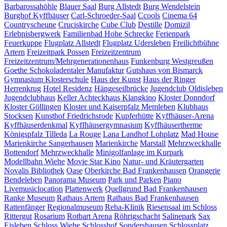
Barbarossahöhle
Blauer Saal
Burg Allstedt
Burg Wendelstein
Burghof Kyffhäuser
Carl-Schroeder-Saal
Ccools
Cinema 64
Countryscheune
Cruciskirche
Cube Club
Destille
Domizil
Erlebnisbergwerk
Familienbad Hohe Schrecke
Ferienpark
Feuerkuppe
Flugplatz Allstedt
Flugplatz Udersleben
Freilichtbühne
Artern
Freizeitpark Possen
Freizeitzentrum
Freizeitzentrum/Mehrgenerationenhaus
Funkenburg Westgreußen
Goethe Schokoladentaler Manufaktur
Gutshaus von Bismarck
Gymnasium Klosterschule
Haus der Kunst
Haus der Ringer
Herrenkrug
Hotel Residenz
Hängeseilbrücke
Jugendclub Oldisleben
Jugendclubhaus
Keller Achteckhaus
Klangkino
Kloster Donndorf
Kloster Göllingen
Kloster und Kaiserpfalz Memleben
Klubhaus
Stocksen
Kunsthof Friedrichsrode
Kupferhütte
Kyffhäuser-Arena
Kyffhäuserdenkmal
Kyffhäusergymnasium
Kyffhäusertherme
Königspfalz Tilleda
La Rouge
Lana Landhof
Lohplatz
Mad House
Marienkirche Sangerhausen
Marienkirche
Marstall
Mehrzweckhalle
Bottendorf
Mehrzweckhalle
Minigolfanlage im Kurpark
Modellbahn Wiehe
Movie Star Kino
Natur- und Kräutergarten
Novalis Bibliothek
Oase
Oberkirche Bad Frankenhausen
Orangerie
Bendeleben
Panorama Museum
Park und Parken
Piano
Livemusiclocation
Plattenwerk
Quellgrund Bad Frankenhausen
Ranke Museum
Rathaus Artern
Rathaus Bad Frankenhausen
Rattenfänger
Regionalmuseum
Reha-Klinik
Riesensaal im Schloss
Rittergut
Rosarium
Rotbart Arena
Röhrigschacht
Salinepark
Sax
Eisleben
Schloss Wiehe
Schlosshof Sondershausen
Schlossplatz