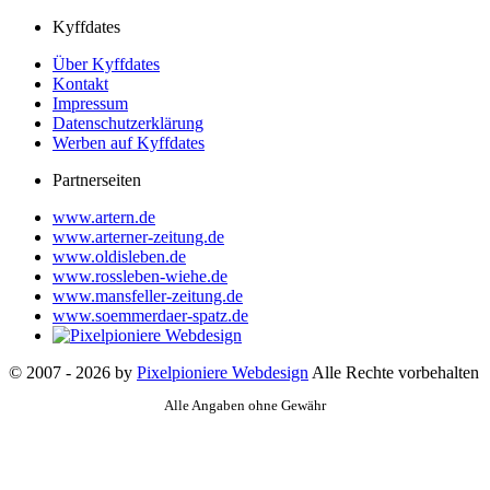
Kyffdates
Über Kyffdates
Kontakt
Impressum
Datenschutzerklärung
Werben auf Kyffdates
Partnerseiten
www.artern.de
www.arterner-zeitung.de
www.oldisleben.de
www.rossleben-wiehe.de
www.mansfeller-zeitung.de
www.soemmerdaer-spatz.de
© 2007 - 2026 by
Pixelpioniere Webdesign
Alle Rechte vorbehalten
Alle Angaben ohne Gewähr