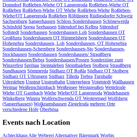
Donndorf
Roßleben-Wiehe OT Langenroda
Roßleben-Wiehe OT
Roßleben
Roßleben-Wiehe OT Wiehe
Roßleben-Wiehe
Roßleben-
Wiehe/OT Langenroda
Roßleben
Röblingen
Rüdigsdorfer Schweiz
Sachsenburg
Sangerhausen
Schloss Sondershausen
Schönewerda
Schönfeld
Seega
Seehausen
Sittendorf bei Kelbra
Sittendorf
Sollstedt
Sonderhausen
Sondershausen Loh
Sondershausen OT
Großfurra
Sondershausen OT Himmelsberg
Sondershausen OT
Hohenebra
Sondershausen, Loh
Sondershausen, OT Hohenebra
Sondershausen-Schernberg
Sondershausen-Sto
Sondershausen-
Stockhausen
Sondershausen
Sondershausen/ Straußberg
Sondershausen/Bebra
Sondershausen/Possen
Sonderzüge zum
Winzerfest
Sprötau
Steintaleben
Steinthaleben
Stolberg
Straußberg
Sundhausen
Sömmerda
Südharz OT Roßla
Südharz OT Stolberg
Südharz OT Uftrungen
Südharz
Tilleda
Trebra
Turnhalle
Udersleben
Unstrut
Unstrutbahn
Untergelgen
Voigtstedt
Wallhausen
Weimar
Weißenschirmbach
Weißensee
Westgreußen
Wettelrode
Wiehe OT Garnbach
Wiehe
Wiehe/OT Langenroda
Windehausen
Winkelberg
Wippra
Wolferschwenda OT Westerengel
Wolfsberg
(Sangerhausen)
Wolkramshausen
Ziegelroda
mehrere Orte
verschiedene Höfe
Ôberbösa
Events nach Location
Achteckhaus
Alte Weberei
Alternativer Bärenpark Worbis