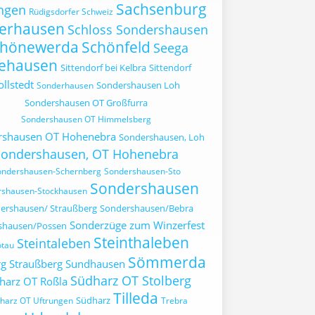
Sachsenburg
ngen
Rüdigsdorfer Schweiz
erhausen
Schloss Sondershausen
chönewerda
Schönfeld
Seega
ehausen
Sittendorf bei Kelbra
Sittendorf
ollstedt
Sondershausen Loh
Sonderhausen
Sondershausen OT Großfurra
Sondershausen OT Himmelsberg
rshausen OT Hohenebra
Sondershausen, Loh
Sondershausen, OT Hohenebra
ondershausen-Schernberg
Sondershausen-Sto
Sondershausen
rshausen-Stockhausen
ershausen/ Straußberg
Sondershausen/Bebra
Sonderzüge zum Winzerfest
shausen/Possen
Steinthaleben
Steintaleben
ötau
Sömmerda
rg
Straußberg
Sundhausen
Südharz OT Stolberg
harz OT Roßla
Tilleda
Südharz
harz OT Uftrungen
Trebra