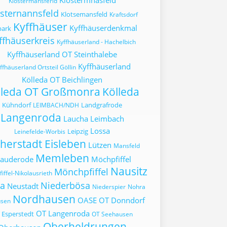
Klostermnasfeld
Klostermansferld
sternannsfeld
Klotsemansfeld
Kraftsdorf
Kyffhäuser
Kyffhäuserdenkmal
park
ffhäuserkreis
Kyffhäuserland - Hachelbich
Kyffhäuserland OT Steinthalebe
Kyffhäuserland
ffhäuserland Ortsteil Göllin
Kölleda OT Beichlingen
lleda OT Großmonra
Kölleda
Kühndorf
Landgrafrode
LEIMBACH/NDH
Langenroda
Laucha
Leimbach
Lossa
Leipzig
Leinefelde-Worbis
herstadt Eisleben
Lützen
Mansfeld
Memleben
auderode
Möchpfiffel
Nausitz
Mönchpfiffel
iffel-Nikolausrieth
a
Niederbösa
Neustadt
Niederspier
Nohra
Nordhausen
OASE
OT Donndorf
usen
OT Langenroda
 Esperstedt
OT Seehausen
Oberheldrungen