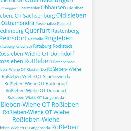
Oberhausen
Obhausen
Obermehler
Oldislben
ldrunggen
Oldisleben
leben, OT Sachsenburg
Ostramondra
Possenallee
Pölsfeld
Querfurt
edlinburg
Rastenberg
Reinsdorf
Ringleben
Reithalle
Ritteburg
Rockstedt
Ritteburg-Kalbsrieth
Rossleben-Wiehe OT Donndorf
Rottleben
Rossleben
Rottleberode
Roßleben- Wiehe
ben- Wiehe OT Kloster- Do
Roßleben-Wiehe OT Schönewerda
Roßleben-Wiehe OT Bottendorf
Roßleben-Wiehe OT Donndorf
Roßleben-Wiehe OT Langenroda
ßleben-Wiehe OT Roßleben
Roßleben-Wiehe OT Wiehe
Roßleben-Wiehe
Roßleben
leben-Wiehe/OT Langenroda