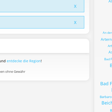
Al
X
X
An de
Artern
Ar
A
Bad 
 und
entdecke die Region
!
B
aben ohne Gewähr
Bad 
Barbaro
Beic
B