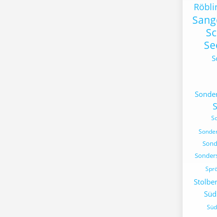
Röbli
Sang
S
Se
S
Sonde
S
Sonde
Sond
Sonder
Spr
Stolbe
Süd
Süd