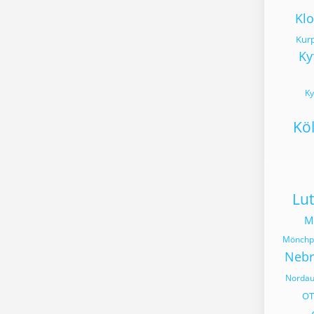
Klo
Kur
Ky
Ky
Kö
Lut
M
Mönchpf
Nebr
Norda
OT