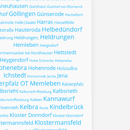
ßneuhausen
Gutshaus
Gutshof von Bismarck
Göllingen
hof
Günserode
Hachelbich
Harras
ainrode
Halle (Saale)
Hasselfelde
Helbedündorf
Hauteroda
tstraße
Heldrungen
Heldrungen,
eldrung
Hemleben
Hergisdorf
Hettstedt
rrmannsacker bei Nordhausen
Heygendorf
Hohe Schrecke
Hoheneba
ohenebra
Hohenrode
Holzsußra
Ichstedt
Jena
Immenrode
Jecha
serpfalz OT Memleben
Kaiserpfalz
lbsrieht
Kalbsrieth
Kalbsrieth-Ritteburg
Kannawurf
Kalwes
lbsrieth/Ritteburg
Kelbra
Kindelbrück
inenrieth
Keula
Kloster Donndorf
orbis
Kloster-Donndorf
Klostermansfeld
stermannsfeld