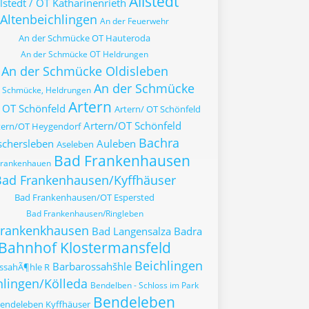
Allstedt
lstedt / OT Katharinenrieth
Altenbeichlingen
An der Feuerwehr
An der Schmücke OT Hauteroda
An der Schmücke OT Heldrungen
An der Schmücke Oldisleben
An der Schmücke
r Schmücke, Heldrungen
Artern
 OT Schönfeld
Artern/ OT Schönfeld
Artern/OT Schönfeld
tern/OT Heygendorf
Bachra
schersleben
Auleben
Aseleben
Bad Frankenhausen
Frankenhauen
ad Frankenhausen/Kyffhäuser
Bad Frankenhausen/OT Espersted
Bad Frankenhausen/Ringleben
Frankenkhausen
Bad Langensalza
Badra
Bahnhof Klostermansfeld
Beichlingen
Barbarossahšhle
ssahÃ¶hle R
hlingen/Kölleda
Bendelben - Schloss im Park
Bendeleben
endeleben Kyffhäuser