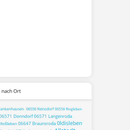
 nach Ort
rankenhausen
06556 Reinsdorf
06556 Ringleben
06571 Donndorf
06571 Langenroda
0ldisleben
06647 Braunsroda
 Roßleben