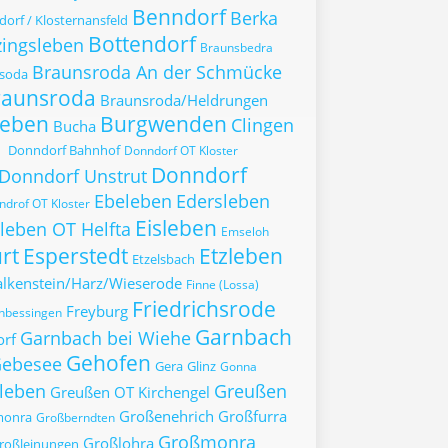
Benndorf
Berka
orf / Klosternansfeld
Bottendorf
zingsleben
Braunsbedra
Braunsroda An der Schmücke
soda
raunsroda
Braunsroda/Heldrungen
leben
Burgwenden
Clingen
Bucha
Donndorf Bahnhof
Donndorf OT Kloster
Donndorf
Donndorf Unstrut
Ebeleben
Edersleben
drof OT Kloster
Eisleben
sleben OT Helfta
Emseloh
rt
Esperstedt
Etzleben
Etzelsbach
alkenstein/Harz/Wieserode
Finne (Lossa)
Friedrichsrode
Freyburg
enbessingen
Garnbach
Garnbach bei Wiehe
orf
Gehofen
ebesee
Gera
Glinz
Gonna
leben
Greußen
Greußen OT Kirchengel
Großenehrich
Großfurra
monra
Großberndten
Großmonra
Großlohra
roßleinungen