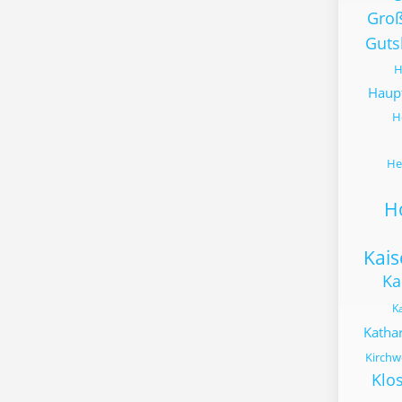
Gro
Guts
H
Haup
H
He
H
Kai
Ka
Ka
Kathar
Kirchw
Klo