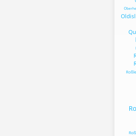
Oberhe
Oldis
Qu
Roßle
Ro
Roß