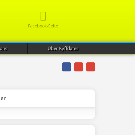
Facebook-Seite
ions
Über Kyffdates
der