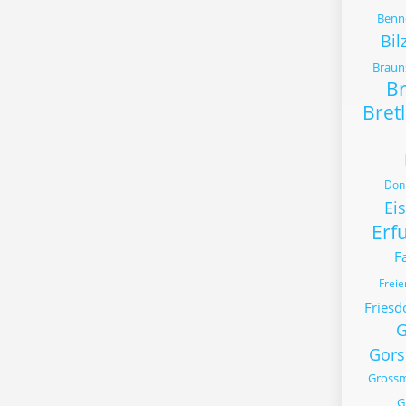
Bennd
Bil
Braun
B
Bret
Donn
Ei
Erfu
F
Frei
Friesd
G
Gors
Gross
G