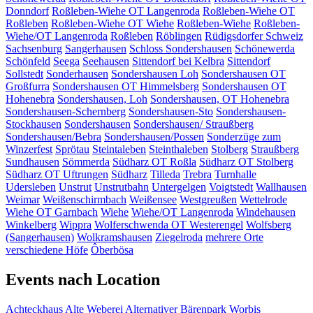
Donndorf
Roßleben-Wiehe OT Langenroda
Roßleben-Wiehe OT
Roßleben
Roßleben-Wiehe OT Wiehe
Roßleben-Wiehe
Roßleben-
Wiehe/OT Langenroda
Roßleben
Röblingen
Rüdigsdorfer Schweiz
Sachsenburg
Sangerhausen
Schloss Sondershausen
Schönewerda
Schönfeld
Seega
Seehausen
Sittendorf bei Kelbra
Sittendorf
Sollstedt
Sonderhausen
Sondershausen Loh
Sondershausen OT
Großfurra
Sondershausen OT Himmelsberg
Sondershausen OT
Hohenebra
Sondershausen, Loh
Sondershausen, OT Hohenebra
Sondershausen-Schernberg
Sondershausen-Sto
Sondershausen-
Stockhausen
Sondershausen
Sondershausen/ Straußberg
Sondershausen/Bebra
Sondershausen/Possen
Sonderzüge zum
Winzerfest
Sprötau
Steintaleben
Steinthaleben
Stolberg
Straußberg
Sundhausen
Sömmerda
Südharz OT Roßla
Südharz OT Stolberg
Südharz OT Uftrungen
Südharz
Tilleda
Trebra
Turnhalle
Udersleben
Unstrut
Unstrutbahn
Untergelgen
Voigtstedt
Wallhausen
Weimar
Weißenschirmbach
Weißensee
Westgreußen
Wettelrode
Wiehe OT Garnbach
Wiehe
Wiehe/OT Langenroda
Windehausen
Winkelberg
Wippra
Wolferschwenda OT Westerengel
Wolfsberg
(Sangerhausen)
Wolkramshausen
Ziegelroda
mehrere Orte
verschiedene Höfe
Ôberbösa
Events nach Location
Achteckhaus
Alte Weberei
Alternativer Bärenpark Worbis