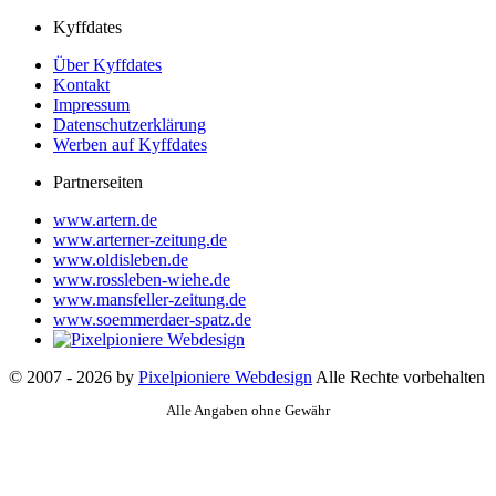
Kyffdates
Über Kyffdates
Kontakt
Impressum
Datenschutzerklärung
Werben auf Kyffdates
Partnerseiten
www.artern.de
www.arterner-zeitung.de
www.oldisleben.de
www.rossleben-wiehe.de
www.mansfeller-zeitung.de
www.soemmerdaer-spatz.de
© 2007 - 2026 by
Pixelpioniere Webdesign
Alle Rechte vorbehalten
Alle Angaben ohne Gewähr