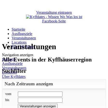
Veranstaltung eintragen
Facebook-Seite
Startseite
Ausflugsziele
Veranstaltungen
Locations
Veranstaltungen
Über Kyffdates
Navigation anzeigen
Alle Events in der Kyffhäuserregion
Startseite
Ausflugsziele
Veranstaltungen
Suchfilter
Locations
Über Kyffdates
Nach Zeitraum anzeigen
vom
bis