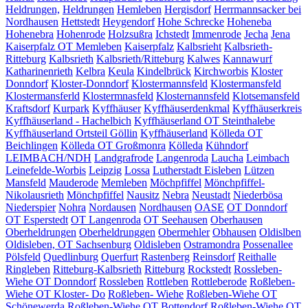
Heldrungen,
Heldrungen
Hemleben
Hergisdorf
Herrmannsacker bei
Nordhausen
Hettstedt
Heygendorf
Hohe Schrecke
Hoheneba
Hohenebra
Hohenrode
Holzsußra
Ichstedt
Immenrode
Jecha
Jena
Kaiserpfalz OT Memleben
Kaiserpfalz
Kalbsrieht
Kalbsrieth-
Ritteburg
Kalbsrieth
Kalbsrieth/Ritteburg
Kalwes
Kannawurf
Katharinenrieth
Kelbra
Keula
Kindelbrück
Kirchworbis
Kloster
Donndorf
Kloster-Donndorf
Klostermannsfeld
Klostermansfeld
Klostermansferld
Klostermnasfeld
Klosternannsfeld
Klotsemansfeld
Kraftsdorf
Kurpark
Kyffhäuser
Kyffhäuserdenkmal
Kyffhäuserkreis
Kyffhäuserland - Hachelbich
Kyffhäuserland OT Steinthalebe
Kyffhäuserland Ortsteil Göllin
Kyffhäuserland
Kölleda OT
Beichlingen
Kölleda OT Großmonra
Kölleda
Kühndorf
LEIMBACH/NDH
Landgrafrode
Langenroda
Laucha
Leimbach
Leinefelde-Worbis
Leipzig
Lossa
Lutherstadt Eisleben
Lützen
Mansfeld
Mauderode
Memleben
Möchpfiffel
Mönchpfiffel-
Nikolausrieth
Mönchpfiffel
Nausitz
Nebra
Neustadt
Niederbösa
Niederspier
Nohra
Nordausen
Nordhausen
OASE
OT Donndorf
OT Esperstedt
OT Langenroda
OT Seehausen
Oberhausen
Oberheldrungen
Oberheldrunggen
Obermehler
Obhausen
Oldislben
Oldisleben, OT Sachsenburg
Oldisleben
Ostramondra
Possenallee
Pölsfeld
Quedlinburg
Querfurt
Rastenberg
Reinsdorf
Reithalle
Ringleben
Ritteburg-Kalbsrieth
Ritteburg
Rockstedt
Rossleben-
Wiehe OT Donndorf
Rossleben
Rottleben
Rottleberode
Roßleben-
Wiehe OT Kloster- Do
Roßleben- Wiehe
Roßleben-Wiehe OT
Schönewerda
Roßleben-Wiehe OT Bottendorf
Roßleben-Wiehe OT