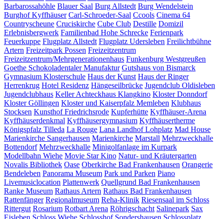
Barbarossahöhle
Blauer Saal
Burg Allstedt
Burg Wendelstein
Burghof Kyffhäuser
Carl-Schroeder-Saal
Ccools
Cinema 64
Countryscheune
Cruciskirche
Cube Club
Destille
Domizil
Erlebnisbergwerk
Familienbad Hohe Schrecke
Ferienpark
Feuerkuppe
Flugplatz Allstedt
Flugplatz Udersleben
Freilichtbühne
Artern
Freizeitpark Possen
Freizeitzentrum
Freizeitzentrum/Mehrgenerationenhaus
Funkenburg Westgreußen
Goethe Schokoladentaler Manufaktur
Gutshaus von Bismarck
Gymnasium Klosterschule
Haus der Kunst
Haus der Ringer
Herrenkrug
Hotel Residenz
Hängeseilbrücke
Jugendclub Oldisleben
Jugendclubhaus
Keller Achteckhaus
Klangkino
Kloster Donndorf
Kloster Göllingen
Kloster und Kaiserpfalz Memleben
Klubhaus
Stocksen
Kunsthof Friedrichsrode
Kupferhütte
Kyffhäuser-Arena
Kyffhäuserdenkmal
Kyffhäusergymnasium
Kyffhäusertherme
Königspfalz Tilleda
La Rouge
Lana Landhof
Lohplatz
Mad House
Marienkirche Sangerhausen
Marienkirche
Marstall
Mehrzweckhalle
Bottendorf
Mehrzweckhalle
Minigolfanlage im Kurpark
Modellbahn Wiehe
Movie Star Kino
Natur- und Kräutergarten
Novalis Bibliothek
Oase
Oberkirche Bad Frankenhausen
Orangerie
Bendeleben
Panorama Museum
Park und Parken
Piano
Livemusiclocation
Plattenwerk
Quellgrund Bad Frankenhausen
Ranke Museum
Rathaus Artern
Rathaus Bad Frankenhausen
Rattenfänger
Regionalmuseum
Reha-Klinik
Riesensaal im Schloss
Rittergut
Rosarium
Rotbart Arena
Röhrigschacht
Salinepark
Sax
Eisleben
Schloss Wiehe
Schlosshof Sondershausen
Schlossplatz