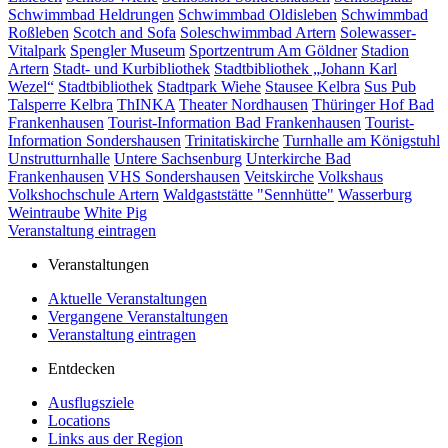
Schwimmbad Heldrungen
Schwimmbad Oldisleben
Schwimmbad
Roßleben
Scotch and Sofa
Soleschwimmbad Artern
Solewasser-
Vitalpark
Spengler Museum
Sportzentrum Am Göldner
Stadion
Artern
Stadt- und Kurbibliothek
Stadtbibliothek „Johann Karl
Wezel“
Stadtbibliothek
Stadtpark Wiehe
Stausee Kelbra
Sus Pub
Talsperre Kelbra
ThINKA
Theater Nordhausen
Thüringer Hof Bad
Frankenhausen
Tourist-Information Bad Frankenhausen
Tourist-
Information Sondershausen
Trinitatiskirche
Turnhalle am Königstuhl
Unstrutturnhalle
Untere Sachsenburg
Unterkirche Bad
Frankenhausen
VHS Sondershausen
Veitskirche
Volkshaus
Volkshochschule Artern
Waldgaststätte "Sennhütte"
Wasserburg
Weintraube
White Pig
Veranstaltung eintragen
Veranstaltungen
Aktuelle Veranstaltungen
Vergangene Veranstaltungen
Veranstaltung eintragen
Entdecken
Ausflugsziele
Locations
Links aus der Region