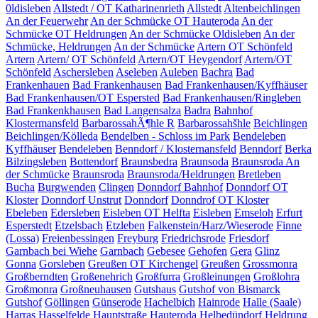
0ldisleben
Allstedt / OT Katharinenrieth
Allstedt
Altenbeichlingen
An der Feuerwehr
An der Schmücke OT Hauteroda
An der
Schmücke OT Heldrungen
An der Schmücke Oldisleben
An der
Schmücke, Heldrungen
An der Schmücke
Artern OT Schönfeld
Artern
Artern/ OT Schönfeld
Artern/OT Heygendorf
Artern/OT
Schönfeld
Aschersleben
Aseleben
Auleben
Bachra
Bad
Frankenhauen
Bad Frankenhausen
Bad Frankenhausen/Kyffhäuser
Bad Frankenhausen/OT Espersted
Bad Frankenhausen/Ringleben
Bad Frankenkhausen
Bad Langensalza
Badra
Bahnhof
Klostermansfeld
BarbarossahÃ¶hle R
Barbarossahšhle
Beichlingen
Beichlingen/Kölleda
Bendelben - Schloss im Park
Bendeleben
Kyffhäuser
Bendeleben
Benndorf / Klosternansfeld
Benndorf
Berka
Bilzingsleben
Bottendorf
Braunsbedra
Braunsoda
Braunsroda An
der Schmücke
Braunsroda
Braunsroda/Heldrungen
Bretleben
Bucha
Burgwenden
Clingen
Donndorf Bahnhof
Donndorf OT
Kloster
Donndorf Unstrut
Donndorf
Donndrof OT Kloster
Ebeleben
Edersleben
Eisleben OT Helfta
Eisleben
Emseloh
Erfurt
Esperstedt
Etzelsbach
Etzleben
Falkenstein/Harz/Wieserode
Finne
(Lossa)
Freienbessingen
Freyburg
Friedrichsrode
Friesdorf
Garnbach bei Wiehe
Garnbach
Gebesee
Gehofen
Gera
Glinz
Gonna
Gorsleben
Greußen OT Kirchengel
Greußen
Grossmonra
Großberndten
Großenehrich
Großfurra
Großleinungen
Großlohra
Großmonra
Großneuhausen
Gutshaus
Gutshof von Bismarck
Gutshof
Göllingen
Günserode
Hachelbich
Hainrode
Halle (Saale)
Harras
Hasselfelde
Hauptstraße
Hauteroda
Helbedündorf
Heldrung