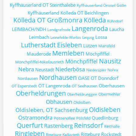
Kyffhäuserland OT Steinthalebe
Kyffhäuserland Ortsteil Göllin
Kyffhäuserland
Kölleda OT Beichlingen
Kölleda OT Großmonra
Kölleda
Kühndorf
Langenroda
LEIMBACH/NDH
Laucha
Landgrafrode
Leimbach
Lossa
Leinefelde-Worbis
Leipzig
Lutherstadt Eisleben
Lützen
Mansfeld
Memleben
Mauderode
Möchpfiffel
Nausitz
Mönchpfiffel
Mönchpfiffel-Nikolausrieth
Nebra
Niederbösa
Neustadt
Niederspier
Nohra
Nordhausen
OASE
OT Donndorf
Nordausen
OT Langenroda
Oberhausen
OT Esperstedt
OT Seehausen
Oberheldrungen
Obermehler
Oberheldrunggen
Obhausen
Oldislben
Oldisleben
Oldisleben, OT Sachsenburg
Ostramondra
Quedlinburg
Possenallee
Pölsfeld
Querfurt
Reinsdorf
Rastenberg
Reithalle
Ringleben
Ritteburg
Rockstedt
Ritteburg-Kalbsrieth