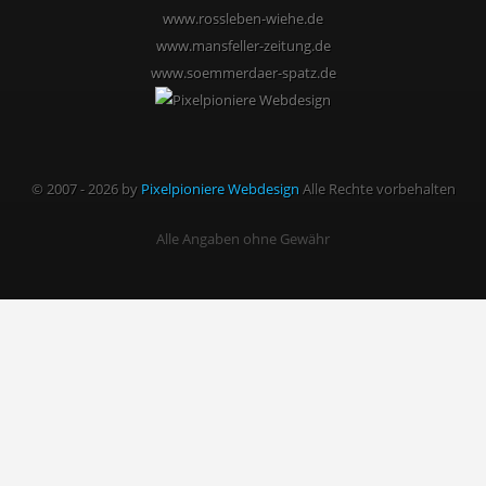
www.rossleben-wiehe.de
www.mansfeller-zeitung.de
www.soemmerdaer-spatz.de
© 2007 - 2026 by
Pixelpioniere Webdesign
Alle Rechte vorbehalten
Alle Angaben ohne Gewähr