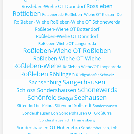
Rossleben
Rossleben-Wiehe OT Donndorf
Rottleben
Roßleben- Wiehe OT Kloster- Do
Rottleberode
Roßleben- Wiehe
Roßleben-Wiehe OT Schönewerda
Roßleben-Wiehe OT Bottendorf
Roßleben-Wiehe OT Donndorf
Roßleben-Wiehe OT Langenroda
Roßleben-Wiehe OT Roßleben
Roßleben-Wiehe OT Wiehe
Roßleben-Wiehe
Roßleben-Wiehe/OT Langenroda
Roßleben
Röblingen
Rüdigsdorfer Schweiz
Sangerhausen
Sachsenburg
Schönewerda
Schloss Sondershausen
Schönfeld
Seehausen
Seega
Sollstedt
Sittendorf bei Kelbra
Sittendorf
Sonderhausen
Sondershausen Loh
Sondershausen OT Großfurra
Sondershausen OT Himmelsberg
Sondershausen OT Hohenebra
Sondershausen, Loh