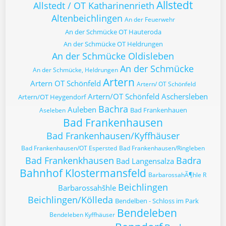
Allstedt
Allstedt / OT Katharinenrieth
Altenbeichlingen
An der Feuerwehr
An der Schmücke OT Hauteroda
An der Schmücke OT Heldrungen
An der Schmücke Oldisleben
An der Schmücke
An der Schmücke, Heldrungen
Artern
Artern OT Schönfeld
Artern/ OT Schönfeld
Artern/OT Schönfeld
Aschersleben
Artern/OT Heygendorf
Bachra
Auleben
Bad Frankenhauen
Aseleben
Bad Frankenhausen
Bad Frankenhausen/Kyffhäuser
Bad Frankenhausen/OT Espersted
Bad Frankenhausen/Ringleben
Bad Frankenkhausen
Badra
Bad Langensalza
Bahnhof Klostermansfeld
BarbarossahÃ¶hle R
Beichlingen
Barbarossahšhle
Beichlingen/Kölleda
Bendelben - Schloss im Park
Bendeleben
Bendeleben Kyffhäuser