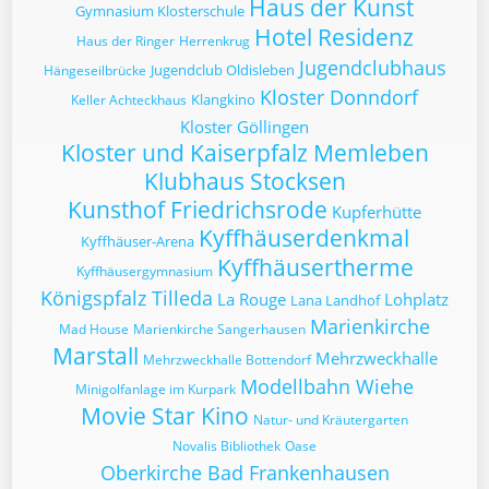
Haus der Kunst
Gymnasium Klosterschule
Hotel Residenz
Haus der Ringer
Herrenkrug
Jugendclubhaus
Jugendclub Oldisleben
Hängeseilbrücke
Kloster Donndorf
Klangkino
Keller Achteckhaus
Kloster Göllingen
Kloster und Kaiserpfalz Memleben
Klubhaus Stocksen
Kunsthof Friedrichsrode
Kupferhütte
Kyffhäuserdenkmal
Kyffhäuser-Arena
Kyffhäusertherme
Kyffhäusergymnasium
Königspfalz Tilleda
La Rouge
Lohplatz
Lana Landhof
Marienkirche
Mad House
Marienkirche Sangerhausen
Marstall
Mehrzweckhalle
Mehrzweckhalle Bottendorf
Modellbahn Wiehe
Minigolfanlage im Kurpark
Movie Star Kino
Natur- und Kräutergarten
Novalis Bibliothek
Oase
Oberkirche Bad Frankenhausen