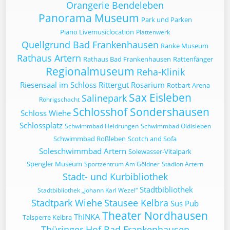
Orangerie Bendeleben
Panorama Museum
Park und Parken
Piano Livemusiclocation
Plattenwerk
Quellgrund Bad Frankenhausen
Ranke Museum
Rathaus Artern
Rathaus Bad Frankenhausen
Rattenfänger
Regionalmuseum
Reha-Klinik
Riesensaal im Schloss
Rittergut
Rosarium
Rotbart Arena
Sax Eisleben
Salinepark
Röhrigschacht
Schlosshof Sondershausen
Schloss Wiehe
Schlossplatz
Schwimmbad Heldrungen
Schwimmbad Oldisleben
Schwimmbad Roßleben
Scotch and Sofa
Soleschwimmbad Artern
Solewasser-Vitalpark
Spengler Museum
Sportzentrum Am Göldner
Stadion Artern
Stadt- und Kurbibliothek
Stadtbibliothek
Stadtbibliothek „Johann Karl Wezel“
Stadtpark Wiehe
Stausee Kelbra
Sus Pub
Theater Nordhausen
ThINKA
Talsperre Kelbra
Thüringer Hof Bad Frankenhausen