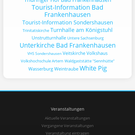
Tourist-Information Bad
Frankenhausen
Tourist-Information Sondershausen
Turnhalle am Königstuhl
Trinitatiskirche
Unstrutturnhalle
Untere Sachsenburg
Unterkirche Bad Frankenhausen
Veitskirche
Volkshaus
VHS Sondershausen
Volkshochschule Artern
Waldgaststätte "Sennhütte"
White Pig
Wasserburg
Weintraube
Veranstaltungen
Aktuelle Veranstaltungen
Vergangene Veranstaltungen
Veranstaltung eintragen