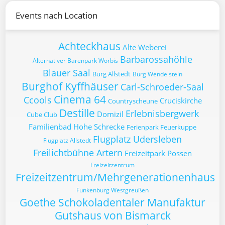
Events nach Location
Achteckhaus
Alte Weberei
Barbarossahöhle
Alternativer Bärenpark Worbis
Blauer Saal
Burg Allstedt
Burg Wendelstein
Burghof Kyffhäuser
Carl-Schroeder-Saal
Cinema 64
Ccools
Cruciskirche
Countryscheune
Destille
Erlebnisbergwerk
Domizil
Cube Club
Familienbad Hohe Schrecke
Ferienpark Feuerkuppe
Flugplatz Udersleben
Flugplatz Allstedt
Freilichtbühne Artern
Freizeitpark Possen
Freizeitzentrum
Freizeitzentrum/Mehrgenerationenhaus
Funkenburg Westgreußen
Goethe Schokoladentaler Manufaktur
Gutshaus von Bismarck