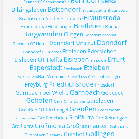
Benndorf
Berka
Benndorf / Klosternansfeld
Bottendorf
Bilzingsleben
Braunsbedra
Braunsoda
Braunsroda
Braunsroda An der Schmücke
Bretleben
Braunsroda/Heldrungen
Bucha
Burgwenden
Clingen
Donndorf Bahnhof
Donndorf
Donndorf Unstrut
Donndorf OT Kloster
Ebeleben
Edersleben
Donndrof OT Kloster
Eisleben
Erfurt
Eisleben OT Helfta
Emseloh
Esperstedt
Etzleben
Etzelsbach
Freienbessingen
Falkenstein/Harz/Wieserode
Finne (Lossa)
Friedrichsrode
Freyburg
Friesdorf
Garnbach
Garnbach bei Wiehe
Gebesee
Gehofen
Gorsleben
Gera
Glinz
Gonna
Greußen
Greußen OT Kirchengel
Grossmonra
Großfurra
Großenehrich
Großleinungen
Großberndten
Großmonra
Großneuhausen
Großlohra
Gutshaus
Göllingen
Gutshof
Gutshof von Bismarck