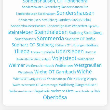
Sondershausen, OT Hohenebra
Sondershausen-Schernberg
Sondershausen-Sto
Sondershausen
Sondershausen-Stockhausen
Sondershausen/Bebra
Sondershausen/ Straußberg
Sondershausen/Possen
Sonderzüge zum Winzerfest
Sprötau
Steinthaleben
Steintaleben
Stolberg
Straußberg
Sömmerda
Sundhausen
Südharz OT Roßla
Südharz OT Stolberg
Südharz
Südharz OT Uftrungen
Tilleda
Udersleben
Turnhalle
Unstrut
Trebra
Voigtstedt
Wallhausen
Unstrutbahn
Untergelgen
Weimar
Westgreußen
Weißensee
Weißenschirmbach
Wiehe
Wiehe OT Garnbach
Wettelrode
Winkelberg
Wiehe/OT Langenroda
Windehausen
Wippra
Wolfsberg (Sangerhausen)
Wolferschwenda OT Westerengel
mehrere Orte
Ziegelroda
Wolkramshausen
verschiedene Höfe
Ôberbösa