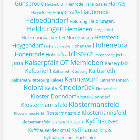
Günserode
Harras
Hainrode
Halle (Saale)
Hachelbich
Hauteroda
Hauptstraße
Hasselfelde
Helbedündorf
Heldrungen,
Heldrung
Heldrungen
Hemleben
Hergisdorf
Hettstedt
Herrmannsacker bei Nordhausen
Hohenebra
Heygendorf
Hoheneba
Hohe Schrecke
Ichstedt
Hohenrode
Holzsußra
Jecha
Immenrode
Kaiserpfalz OT Memleben
Jena
Kaiserpfalz
Kalbsrieht
Kalbsrieth
Kalbsrieth-Ritteburg
Kannawurf
Kalbsrieth/Ritteburg
Kalwes
Katharinenrieth
Kelbra
Kindelbrück
Keula
Kirchworbis
Kloster Donndorf
Kloster-Donndorf
Klostermansfeld
Klostermannsfeld
Klosternannsfeld
Klostermnasfeld
Klostermansferld
Kyffhäuser
Klotsemansfeld
Kraftsdorf
Kurpark
Kyffhäuserkreis
Kyffhäuserdenkmal
Kyffhäuserland - Hachelbich